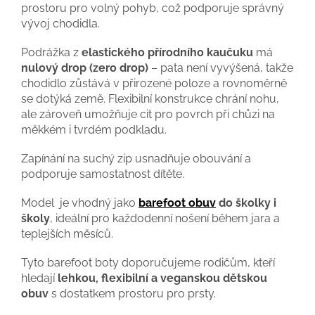
prostoru pro volný pohyb, což podporuje správný
vývoj chodidla.
Podrážka z
elastického přírodního kaučuku
má
nulový drop (zero drop)
– pata není vyvýšená, takže
chodidlo zůstává v přirozené poloze a rovnoměrně
se dotýká země. Flexibilní konstrukce chrání nohu,
ale zároveň umožňuje cit pro povrch při chůzi na
měkkém i tvrdém podkladu.
Zapínání na suchý zip usnadňuje obouvání a
podporuje samostatnost dítěte.
Model je vhodný jako
barefoot obuv
do školky i
školy
, ideální pro každodenní nošení během jara a
teplejších měsíců.
Tyto barefoot boty doporučujeme rodičům, kteří
hledají
lehkou, flexibilní a veganskou dětskou
obuv
s dostatkem prostoru pro prsty.