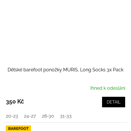
Dětské barefoot ponožky MURIS, Long Socks 3x Pack
Ihned k odeslání
350 Kč
DETAIL
20-23
24-27
28-30
31-33
BAREFOOT