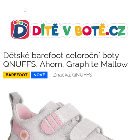
Přejít
NÁKUP
na
KOŠÍK
obsah
Dětské barefoot celoroční boty
QNUFFS, Ahorn, Graphite Mallow
Značka:
QNUFFS
BAREFOOT
NOVÉ