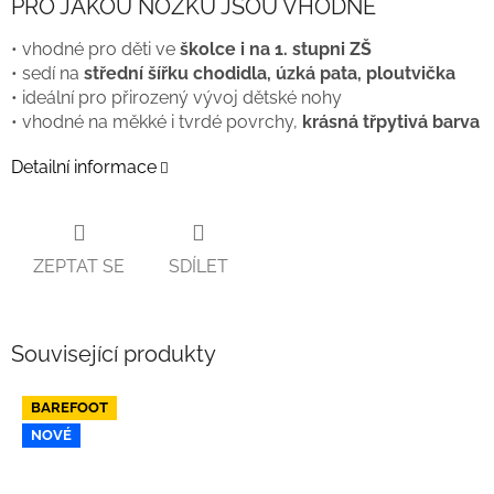
PRO JAKOU NOŽKU JSOU VHODNÉ
• vhodné pro děti ve
školce i na 1. stupni ZŠ
• sedí na
střední šířku chodidla, úzká pata, ploutvička
• ideální pro přirozený vývoj dětské nohy
• vhodné na měkké i tvrdé povrchy,
krásná třpytivá barva
Detailní informace
ZEPTAT SE
SDÍLET
Související produkty
BAREFOOT
NOVÉ