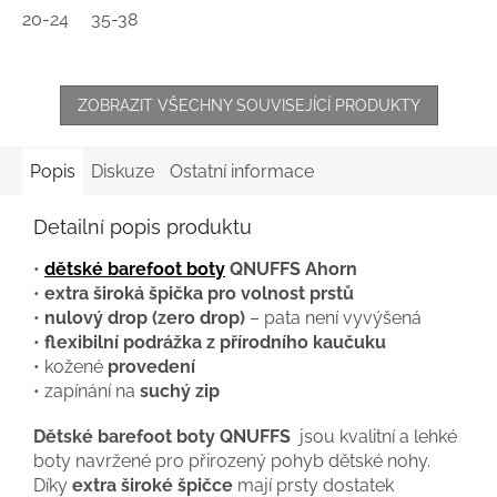
20-24
35-38
ZOBRAZIT VŠECHNY SOUVISEJÍCÍ PRODUKTY
Popis
Diskuze
Ostatní informace
Detailní popis produktu
•
dětské barefoot boty
QNUFFS Ahorn
•
extra široká špička pro volnost prstů
•
nulový drop (zero drop)
– pata není vyvýšená
•
flexibilní podrážka z přírodního kaučuku
• kožené
provedení
• zapínání na
suchý zip
Dětské barefoot boty QNUFFS
jsou kvalitní a lehké
boty navržené pro přirozený pohyb dětské nohy.
Díky
extra široké špičce
mají prsty dostatek