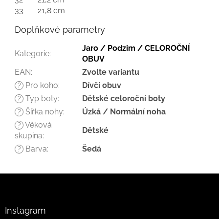
33
21,8 cm
Doplňkové parametry
Jaro / Podzim / CELOROČNÍ
Kategorie
:
OBUV
EAN
:
Zvolte variantu
Pro koho
:
Dívčí obuv
?
Typ boty
:
Dětské celoroční boty
?
Šířka nohy
:
Úzká / Normální noha
?
Věková
?
Dětské
skupina
:
Barva
:
Šedá
?
Z
á
p
a
Instagram