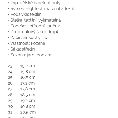
• Typ: dětské barefoot boty
• Svršek: HighTech materiál / textil
• Podšívka: textilní
• Stélka: textilní, vyjímatelná
• Podešev: přírodní kaučuk
• Drop: nulový (zero drop)
• Zapínání: suchý zip
• Vlastnosti: kožené
• Šířka: střední
• Sezóna: jaro, podzim
23
15,2 cm
24
15,8 cm
25
16,5 cm
26
17,2 cm
27
17,8 cm
28
18,5 cm
29
19,2 cm
30
19,8 cm
31
20,5 cm
32
21,2 cm