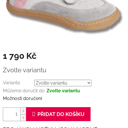
1 790 Kč
Měrná
Zvolte variantu
cena:
Varianta
Můžeme doručit do:
Zvolte variantu
Možnosti doručení
PŘIDAT DO KOŠÍKU