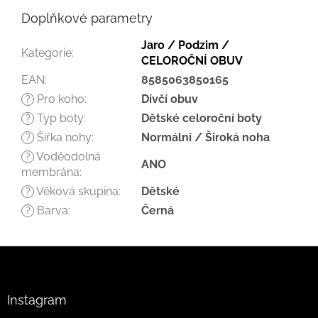
Doplňkové parametry
Jaro / Podzim /
Kategorie
:
CELOROČNÍ OBUV
EAN
:
8585063850165
Pro koho
:
Dívčí obuv
?
Typ boty
:
Dětské celoroční boty
?
Šířka nohy
:
Normální / Široká noha
?
Voděodolná
?
ANO
membrána
:
Věková skupina
:
Dětské
?
Barva
:
Černá
?
Z
á
p
a
Instagram
t