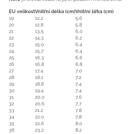
EU velikost
Vnitřní délka (cm)
Vnitřní šířka (cm)
19
12,2
5,6
20
12,8
5,8
21
13,5
6,0
22
14,3
6,2
23
15,0
6,4
24
15,7
6,4
25
16,3
6,6
26
16,8
6,8
27
17,4
7,0
28
18,1
7,2
29
18,8
7,4
30
19,4
7,4
31
20,0
7,6
32
20,6
7,7
33
21,2
7,8
34
22,0
7,8
35
22,6
8,0
36
23,2
8,2