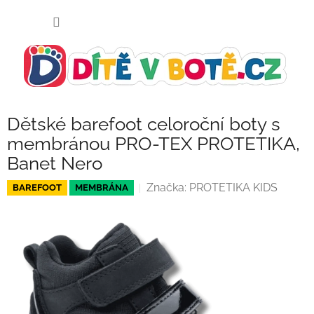
Přejít
NÁKUP
na
KOŠÍK
obsah
Dětské barefoot celoroční boty s
membránou PRO-TEX PROTETIKA,
Banet Nero
Značka:
PROTETIKA KIDS
BAREFOOT
MEMBRÁNA