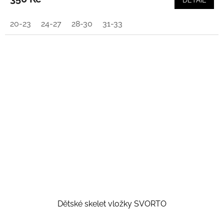
DETAIL
20-23
24-27
28-30
31-33
Dětské skelet vložky SVORTO