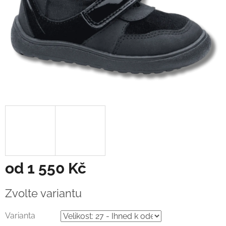
od
1 550 Kč
Měrná
Zvolte variantu
cena:
Varianta