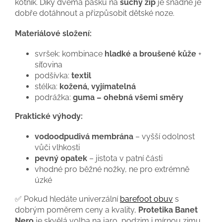
kotník. Díky dvěma pásků na
suchý zip
je snadné je
dobře dotáhnout a přizpůsobit dětské noze.
Materiálové složení:
svršek: kombinace
hladké a broušené kůže
+
síťovina
podšívka:
textil
stélka:
kožená, vyjímatelná
podrážka:
guma – ohebná všemi směry
Praktické výhody:
vodoodpudivá membrána
– vyšší odolnost
vůči vlhkosti
pevný opatek
– jistota v patní části
vhodné pro běžné nožky, ne pro extrémně
úzké
✅ Pokud hledáte univerzální
barefoot obuv
s
dobrým poměrem ceny a kvality,
Protetika Banet
Nero
je skvělá volba na jaro, podzim i mírnou zimu.