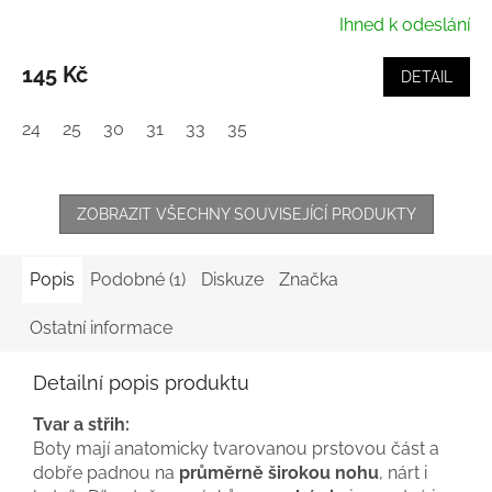
Ihned k odeslání
145 Kč
DETAIL
24
25
30
31
33
35
ZOBRAZIT VŠECHNY SOUVISEJÍCÍ PRODUKTY
Popis
Podobné (1)
Diskuze
Značka
Ostatní informace
Detailní popis produktu
Tvar a střih:
Boty mají anatomicky tvarovanou prstovou část a
dobře padnou na
průměrně širokou nohu
, nárt i