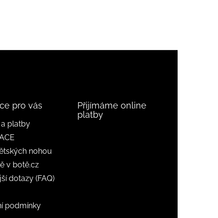
ce pro vás
Přijímáme online
platby
a platby
ACE
ětských nohou
ě v botě.cz
jší dotazy (FAQ)
í podmínky