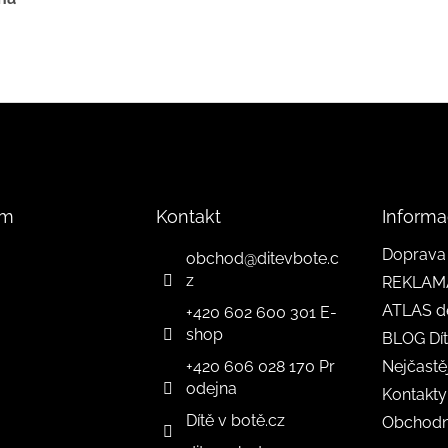
am
Kontakt
Informa
Doprava 
obchod
@
ditevbote.c
z
REKLAM
ATLAS d
+420 602 600 301 E-
shop
BLOG Dít
+420 606 028 170 Pr
Nejčastě
odejna
Kontakty
Dítě v botě.cz
Obchodn