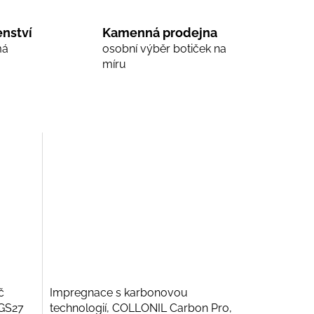
nství
Kamenná prodejna
má
osobní výběr botiček na
míru
č
Impregnace s karbonovou
 GS27
technologií, COLLONIL Carbon Pro,