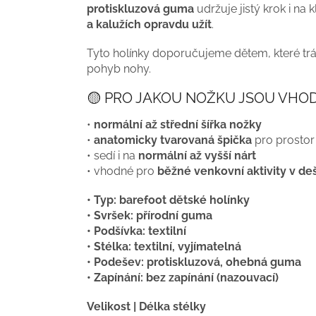
protiskluzová guma
udržuje jistý krok i na
a kalužích opravdu užít
.
Tyto holínky doporučujeme dětem, které trá
pohyb nohy.
🟡 PRO JAKOU NOŽKU JSOU VHO
•
normální až střední šířka nožky
•
anatomicky tvarovaná špička
pro prostor
• sedí i na
normální až vyšší nárt
• vhodné pro
běžné venkovní aktivity v deš
• Typ: barefoot dětské holínky
• Svršek: přírodní guma
• Podšívka: textilní
• Stélka: textilní, vyjímatelná
• Podešev: protiskluzová, ohebná guma
• Zapínání: bez zapínání (nazouvací)
Velikost | Délka stélky