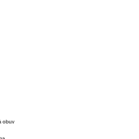
á obuv
ha