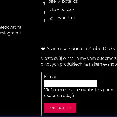
dite_v_bote_cz
Dítě v botě.cz
@ditevbote.cz
Sledovat na
Instagramu
❤️ Staňte se součástí Klubu Dítě v
Vložte svůj e-mail a my vám budeme za
o nových produktech na našem e-shop
E-mail
Vložením e-mailu souhlasíte s
podmín
osobních údajů
PŘIHLÁSIT SE