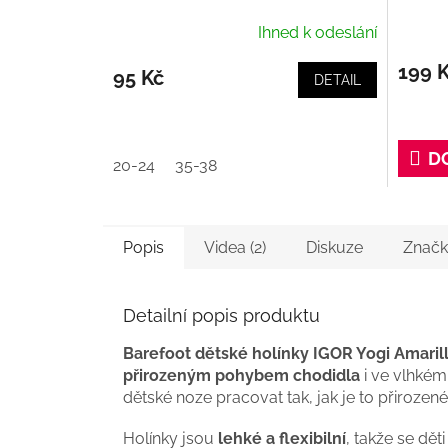
Ihned k odeslání
199 
95 Kč
DETAIL
D
20-24
35-38
Popis
Videa (2)
Diskuze
Značk
Detailní popis produktu
Barefoot dětské holínky IGOR Yogi Amaril
přirozeným pohybem chodidla
i ve vlhkém
dětské noze pracovat tak, jak je to přirozen
Holínky jsou
lehké a flexibilní
, takže se dět