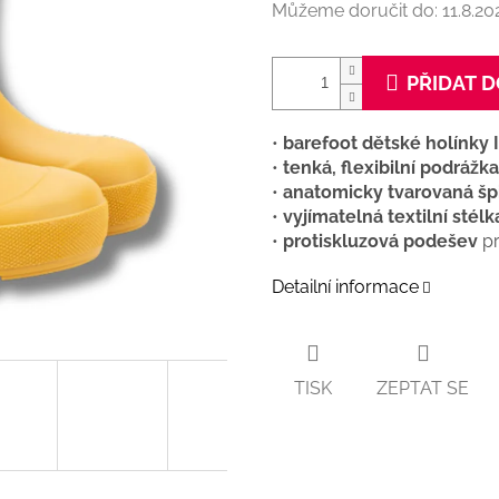
Můžeme doručit do:
11.8.20
PŘIDAT D
•
barefoot dětské holínky 
•
tenká, flexibilní podrážk
•
anatomicky tvarovaná šp
•
vyjímatelná textilní stélk
•
protiskluzová podešev
pr
Detailní informace
TISK
ZEPTAT SE