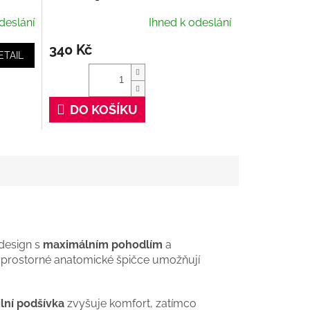
400 ml
deslání
Ihned k odeslání
340 Kč
ETAIL
DO KOŠÍKU
design s
maximálním pohodlím
a
 prostorné anatomické špičce umožňují
ilní podšívka
zvyšuje komfort, zatímco