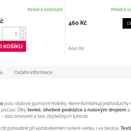
Purifiant Casque
Ihned k odeslání
Ihned k o
Kč
460 Kč
D
O KOŠÍKU
600 ml
a
Ostatní informace
lo
jsou stylové gumové holínky, které kombinují jednoduchý 
 počasí. Díky
tenké, ohebné podrážce s nulovým dropem
a
é – bez omezení a bez zbytečných tuhostí.
i cítí pohodlně při každodenním nošení venku i ve školce.
Text