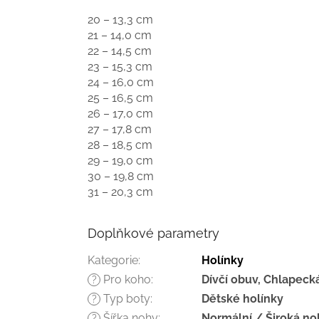
20 – 13,3 cm
21 – 14,0 cm
22 – 14,5 cm
23 – 15,3 cm
24 – 16,0 cm
25 – 16,5 cm
26 – 17,0 cm
27 – 17,8 cm
28 – 18,5 cm
29 – 19,0 cm
30 – 19,8 cm
31 – 20,3 cm
Doplňkové parametry
Kategorie
:
Holínky
Pro koho
:
Dívčí obuv, Chlapeck
?
Typ boty
:
Dětské holínky
?
Šířka nohy
:
Normální / Široká no
?