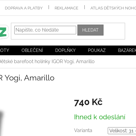
DOPRAVA A PLATBY
REKLAMACE
ATLAS DĚTSKÝCH NOH
HLEDAT
BOTY
OBLEČENÍ
DOPLŇKY
POUKAZ
BAZÁRE
ětské barefoot holínky IGOR Yogi, Amarillo
 Yogi, Amarillo
740 Kč
Měrná
Ihned k odeslání
cena:
Varianta