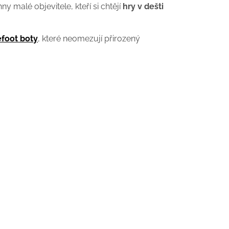
y malé objevitele, kteří si chtějí
hry v dešti
efoot boty
, které neomezují přirozený