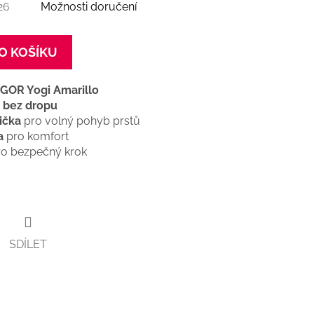
26
Možnosti doručení
O KOŠÍKU
IGOR Yogi Amarillo
a bez dropu
ička
pro volný pohyb prstů
a
pro komfort
o bezpečný krok
SDÍLET