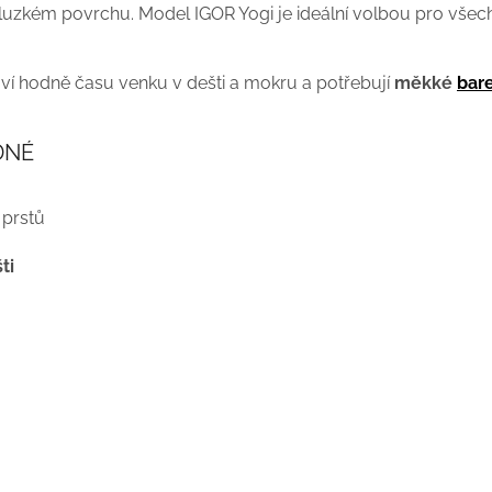
 kluzkém povrchu. Model IGOR Yogi je ideální volbou pro všechn
ví hodně času venku v dešti a mokru a potřebují
měkké
bar
DNÉ
 prstů
ti