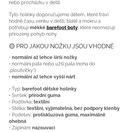
nebo procházku v dešti.
Tyto holínky doporučujeme dětem, které tráví
hodně času venku v dešti, blátě a mokru a
potřebují
měkké
barefoot boty
, které neomezují
přirozený pohyb nohy.
🟡 PRO JAKOU NOŽKU JSOU VHODNÉ
•
normální až lehce širší nožky
• normální pata nebo užší pata (noha do
„ploutvičky“)
•
normální až lehce vyšší nárt
• Typ:
barefoot dětské holínky
• Svršek:
přírodní guma
• Podšívka:
textilní
• Stélka:
textilní, vyjímatelná, bez podpory klenby
• Podešev:
protiskluzová guma, maximálně
ohebná
• Zapínání:
nazouvací