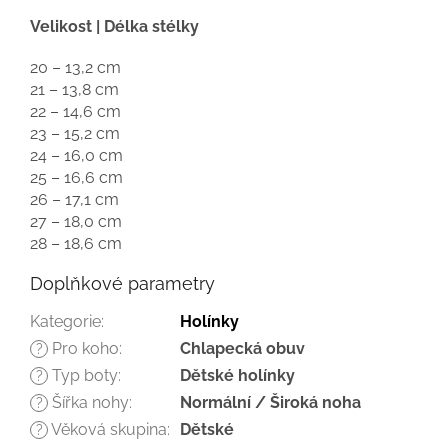
Velikost | Délka stélky
20 – 13,2 cm
21 – 13,8 cm
22 – 14,6 cm
23 – 15,2 cm
24 – 16,0 cm
25 – 16,6 cm
26 – 17,1 cm
27 – 18,0 cm
28 – 18,6 cm
Doplňkové parametry
Kategorie
:
Holínky
Pro koho
:
Chlapecká obuv
?
Typ boty
:
Dětské holínky
?
Šířka nohy
:
Normální / Široká noha
?
Věková skupina
:
Dětské
?