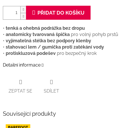
PŘIDAT DO KOŠÍKU
•
tenká a ohebná podrážka bez dropu
•
anatomicky tvarovaná špička
pro volný pohyb prstů
•
vyjímatelná stélka bez podpory klenby
•
stahovací lem / gumička proti zatékání vody
•
protiskluzová podešev
pro bezpečný krok
Detailní informace
ZEPTAT SE
SDÍLET
Související produkty
BAREFOOT