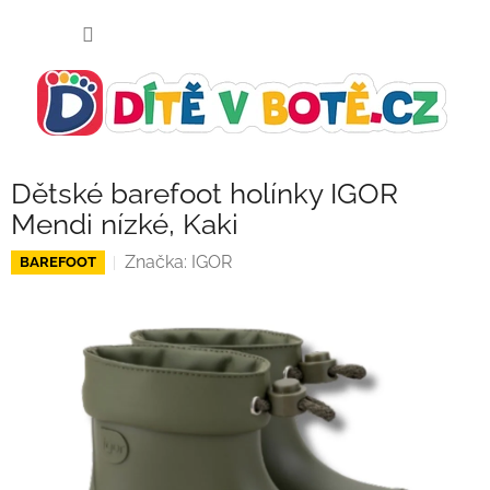
Přejít
NÁKUP
na
KOŠÍK
obsah
Dětské barefoot holínky IGOR
Mendi nízké, Kaki
Značka:
IGOR
BAREFOOT