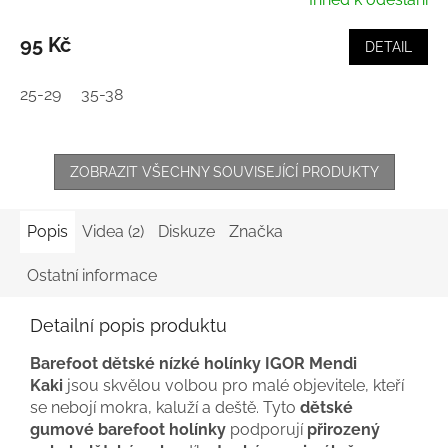
95 Kč
DETAIL
25-29
35-38
ZOBRAZIT VŠECHNY SOUVISEJÍCÍ PRODUKTY
Popis
Videa (2)
Diskuze
Značka
Ostatní informace
Detailní popis produktu
Barefoot dětské nízké holínky IGOR Mendi
Kaki
jsou skvělou volbou pro malé objevitele, kteří
se nebojí mokra, kaluží a deště. Tyto
dětské
gumové barefoot holínky
podporují
přirozený