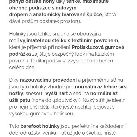
pohyb dětské nohy
díky
tenké, maximálně
ohebné podrážce s nulovým
dropem
a
anatomicky tvarované špičce
, která
dává prstům dostatek prostoru.
Holínky jsou lehké, snadno se obouvají a
mají
vyjímatelnou stélku s textilním povrchem
,
která je příjemná při nošení.
Protiskluzová gumová
podrážka
zajišťuje bezpečný krok i na kluzkém
povrchu, textilní podšívka zvýší pohodlí během
celého dne.
Díky
nazouvacímu provedení
a příjemnému střihu
jsou tyto holínky vhodné pro
normální až lehce širší
nožky
, snesou i
vyšší nárt
a sedí na
normální až
užší patu
(noha do „ploutvičky“). Nízký střih je ideální
pro nejmenší děti, které ještě nechtějí bojovat s
vysokou gumovou holinkou.
Tyto
barefoot holínky
jsou perfektní na každodenní
dobrodružství venku – ať už jde o školku, hřiště