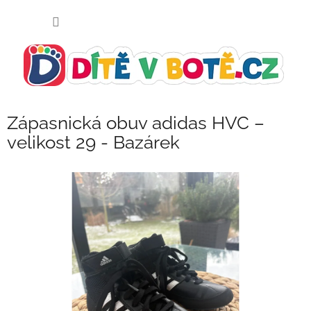
Přejít
NÁKUP
na
KOŠÍK
obsah
Zápasnická obuv adidas HVC –
velikost 29 - Bazárek