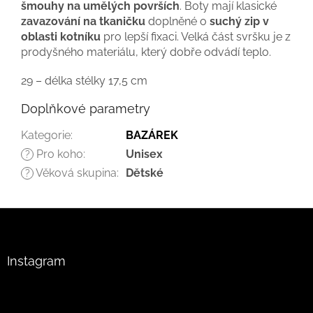
šmouhy na umělých površích
. Boty mají klasické
zavazování na tkaničku
doplněné o
suchý zip v
oblasti kotníku
pro lepší fixaci. Velká část svršku je z
prodyšného materiálu, který dobře odvádí teplo.
29 – délka stélky 17,5 cm
Doplňkové parametry
Kategorie
:
BAZÁREK
Pro koho
:
Unisex
?
Věková skupina
:
Dětské
?
Z
á
p
a
Instagram
t
í