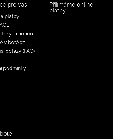
ce pro vás
Přijímáme online
platby
a platby
ACE
ětských nohou
ě v botě.cz
jší dotazy (FAQ)
í podmínky
 botě