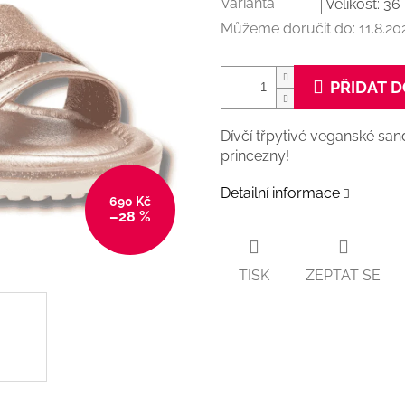
Varianta
Můžeme doručit do:
11.8.20
PŘIDAT D
Dívčí třpytivé veganské s
princezny!
Detailní informace
690 Kč
–28 %
TISK
ZEPTAT SE