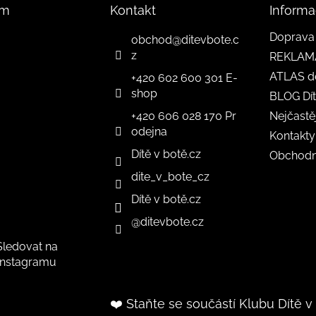
am
Kontakt
Informa
Doprava 
obchod
@
ditevbote.c
z
REKLAM
ATLAS d
+420 602 600 301 E-
shop
BLOG Dít
+420 606 028 170 Pr
Nejčastě
odejna
Kontakty
Dítě v botě.cz
Obchodn
dite_v_bote_cz
Dítě v botě.cz
@ditevbote.cz
Sledovat na
Instagramu
❤️ Staňte se součástí Klubu Dítě v