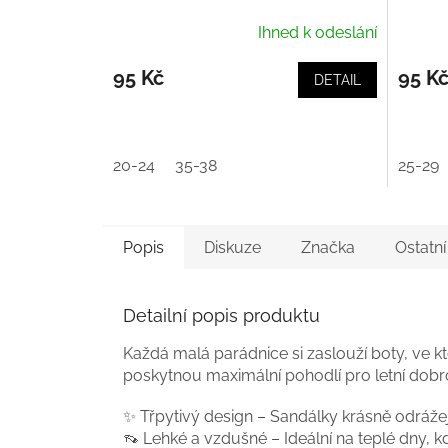
Ihned k odeslání
95 Kč
95 K
DETAIL
20-24
35-38
25-29
Popis
Diskuze
Značka
Ostatn
Detailní popis produktu
Každá malá parádnice si zaslouží boty, ve kte
poskytnou maximální pohodlí pro letní dobro
✨ Třpytivý design – Sandálky krásně odráže
👡 Lehké a vzdušné – Ideální na teplé dny, k