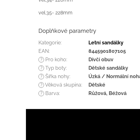
vel.35- 228mm
Doplňkové parametry
Kategorie
:
Letní sandálky
EAN
:
8445901807105
Pro koho
:
Dívčí obuv
?
Typ boty
:
Dětské sandálky
?
Šířka nohy
:
Úzká / Normální noh
?
Věková skupina
:
Dětské
?
Barva
:
Růžová, Béžová
?
Z
á
p
a
t