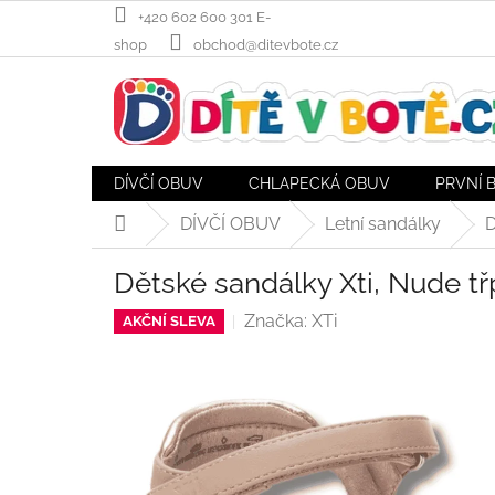
Přejít
+420 602 600 301 E-
na
shop
obchod@ditevbote.cz
obsah
DÍVČÍ OBUV
CHLAPECKÁ OBUV
PRVNÍ 
DÍVČÍ OBUV
Letní sandálky
D
Domů
Dětské sandálky Xti, Nude tř
Značka:
XTi
AKČNÍ SLEVA