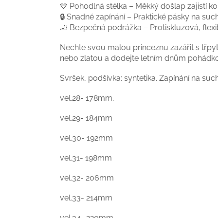
💛 Pohodlná stélka – Měkký došlap zajistí ko
🔒 Snadné zapínání – Praktické pásky na such
🦶 Bezpečná podrážka – Protiskluzová, flexi
Nechte svou malou princeznu zazářit s třpytivý
nebo zlatou a dodejte letním dnům pohádko
Svršek, podšívka: syntetika. Zapínání na suc
vel.28- 178mm,
vel.29- 184mm
vel.30- 192mm
vel.31- 198mm
vel.32- 206mm
vel.33- 214mm
vel.34- 220mm