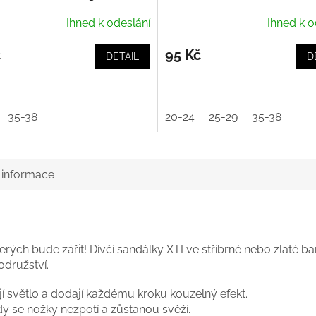
Ihned k odeslání
Ihned k o
č
95 Kč
DETAIL
D
35-38
20-24
25-29
35-38
í informace
rých bude zářit! Dívčí sandálky XTI ve stříbrné nebo zlaté 
družství.
jí světlo a dodají každému kroku kouzelný efekt.
dy se nožky nezpotí a zůstanou svěží.