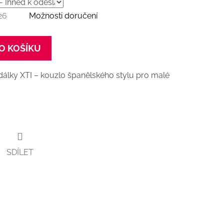
26
Možnosti doručení
O KOŠÍKU
andálky XTI – kouzlo španělského stylu pro malé
SDÍLET