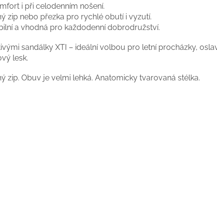
mfort i při celodenním nošení.
ý zip nebo přezka pro rychlé obutí i vyzutí.
bilní a vhodná pro každodenní dobrodružství.
mi sandálky XTI – ideální volbou pro letní procházky, oslavy i s
vý lesk.
hý zip. Obuv je velmi lehká. Anatomicky tvarovaná stélka.