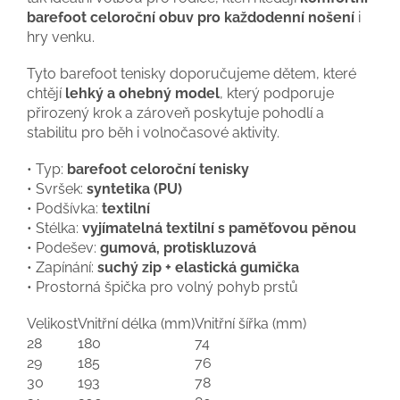
barefoot celoroční obuv pro každodenní nošení
i
hry venku.
Tyto barefoot tenisky doporučujeme dětem, které
chtějí
lehký a ohebný model
, který podporuje
přirozený krok a zároveň poskytuje pohodlí a
stabilitu pro běh i volnočasové aktivity.
• Typ:
barefoot celoroční tenisky
• Svršek:
syntetika (PU)
• Podšívka:
textilní
• Stélka:
vyjímatelná textilní s paměťovou pěnou
• Podešev:
gumová, protiskluzová
• Zapínání:
suchý zip + elastická gumička
• Prostorná špička pro volný pohyb prstů
Velikost
Vnitřní délka (mm)
Vnitřní šířka (mm)
28
180
74
29
185
76
30
193
78