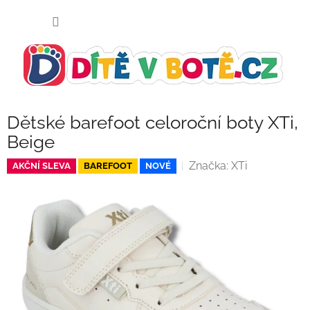
Přejít
NÁKUP
na
KOŠÍK
obsah
Dětské barefoot celoroční boty XTi,
Beige
Značka:
XTi
AKČNÍ SLEVA
BAREFOOT
NOVÉ