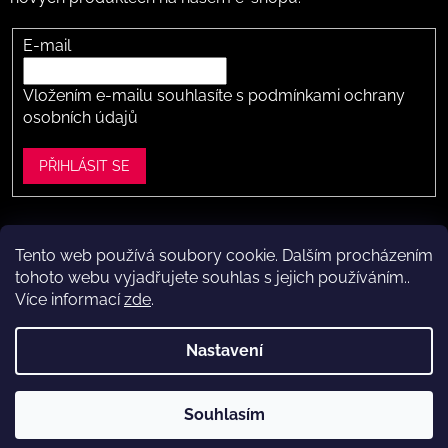
E-mail
Vložením e-mailu souhlasíte s
podmínkami ochrany
osobních údajů
PŘIHLÁSIT SE
Tento web používá soubory cookie. Dalším procházením
Vytvořil Shoptet
tohoto webu vyjadřujete souhlas s jejich používáním..
Více informací
zde
.
Copyright 2026
Dítě v botě .cz
. Všechna práva vyhrazena.
Upravit nastavení cookies
Nastavení
Máte to k nám kousek?
Navštivte naši kamennou prodejnu
Souhlasím
ve Vestci (kousek za Prahou) – nožky změříme a poradíme s
výběrem.
Kamenná prodejna dětské obuvi Dítě v botě.cz
ve Vestci u Prahy (Praha-západ)