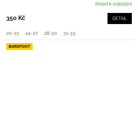
Ihned k odeslání
350 Kč
DETAIL
20-23
24-27
28-30
31-33
BAREFOOT