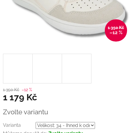
1 350 Kč
–12 %
1 350 Kč
–12 %
1 179 Kč
Měrná
Zvolte variantu
cena:
Varianta