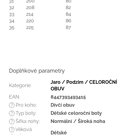
31
200
80
32
208
82
33
214
84
34
220
86
35
225
87
Doplňkové parametry
Jaro / Podzim / CELOROČNÍ
Kategorie
:
OBUV
EAN
:
8447393493415
Pro koho
:
Dívčí obuv
?
Typ boty
:
Dětské celoroční boty
?
Šířka nohy
:
Normální / Široká noha
?
Věková
?
Dětské