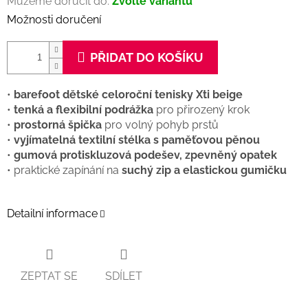
Můžeme doručit do:
Zvolte variantu
Možnosti doručení
PŘIDAT DO KOŠÍKU
•
barefoot dětské celoroční tenisky Xti beige
•
tenká a flexibilní podrážka
pro přirozený krok
•
prostorná špička
pro volný pohyb prstů
•
vyjímatelná textilní stélka s paměťovou pěnou
•
gumová protiskluzová podešev, zpevněný opatek
• praktické zapínání na
suchý zip a elastickou gumičku
Detailní informace
ZEPTAT SE
SDÍLET