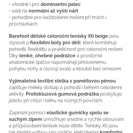
• vhodné i pro
dominantní palec
• sedí na
normální až vyšší nárt
• pohodlné pro každodenní nošení při hrách i
procházkách
Barefoot dětské celoroční tenisky Xti beige
jsou
stylové a
flexibilní boty pro děti
, které kombinují
pohodlí, flexibilitu a praktičnost pro celoroční nošení.
Díky
tenké, ohebné podrážce
a prostorné
anatomické špičce napomáhají přirozenému
pohybu nohy a rozvoji svalů a kloubů bez omezení.
Vyjímatelná textilní stélka s paměťovou pěnou
zajišťuje měkký došlap a pohodlí i během celodenní
aktivity.
Protiskluzová gumová podrážka
poskytuje
jistotu při chůzi i běhu na různých površích.
Zapínání pomocí
elastické gumičky spolu se
suchým zipem
umožňuje snadné a rychlé obouvání
a přizpůsobení tenisek noze dítěte. Tenisky Xti jsou
tak ideální volbou pro rodiče, kteří hledají
komfortní