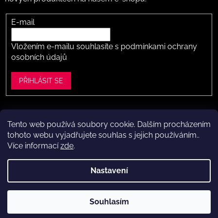
E-mail
Vložením e-mailu souhlasíte s
podmínkami ochrany
osobních údajů
PŘIHLÁSIT SE
Tento web používá soubory cookie. Dalším procházením
Vytvořil Shoptet
tohoto webu vyjadřujete souhlas s jejich používáním..
Více informací
zde
.
Copyright 2026
Dítě v botě .cz
. Všechna práva vyhrazena.
Upravit nastavení cookies
Nastavení
Máte to k nám kousek?
Navštivte naši kamennou prodejnu
Souhlasím
ve Vestci (kousek za Prahou) – nožky změříme a poradíme s
výběrem.
Kamenná prodejna dětské obuvi Dítě v botě.cz
ve Vestci u Prahy (Praha-západ)