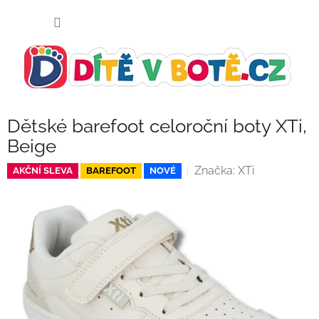
Přejít
NÁKUP
na
KOŠÍK
obsah
Dětské barefoot celoroční boty XTi,
Beige
Značka:
XTi
AKČNÍ SLEVA
BAREFOOT
NOVÉ