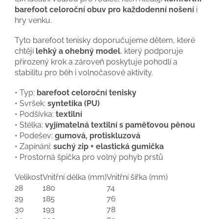
barefoot celoroční obuv pro každodenní nošení
i
hry venku.
Tyto barefoot tenisky doporučujeme dětem, které
chtějí
lehký a ohebný model
, který podporuje
přirozený krok a zároveň poskytuje pohodlí a
stabilitu pro běh i volnočasové aktivity.
• Typ:
barefoot celoroční tenisky
• Svršek:
syntetika (PU)
• Podšívka:
textilní
• Stélka:
vyjímatelná textilní s paměťovou pěnou
• Podešev:
gumová, protiskluzová
• Zapínání:
suchý zip + elastická gumička
• Prostorná špička pro volný pohyb prstů
Velikost
Vnitřní délka (mm)
Vnitřní šířka (mm)
28
180
74
29
185
76
30
193
78