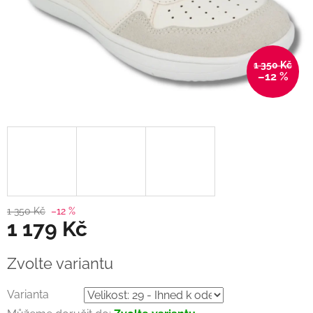
1 350 Kč
–12 %
1 350 Kč
–12 %
1 179 Kč
Měrná
Zvolte variantu
cena:
Varianta