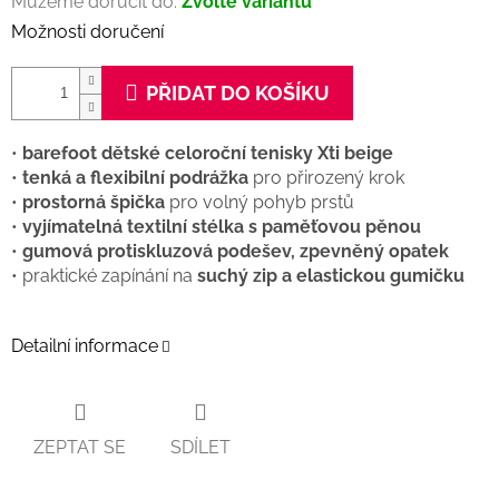
Můžeme doručit do:
Zvolte variantu
Možnosti doručení
PŘIDAT DO KOŠÍKU
•
barefoot dětské celoroční tenisky Xti beige
•
tenká a flexibilní podrážka
pro přirozený krok
•
prostorná špička
pro volný pohyb prstů
•
vyjímatelná textilní stélka s paměťovou pěnou
•
gumová protiskluzová podešev, zpevněný opatek
• praktické zapínání na
suchý zip a elastickou gumičku
Detailní informace
ZEPTAT SE
SDÍLET