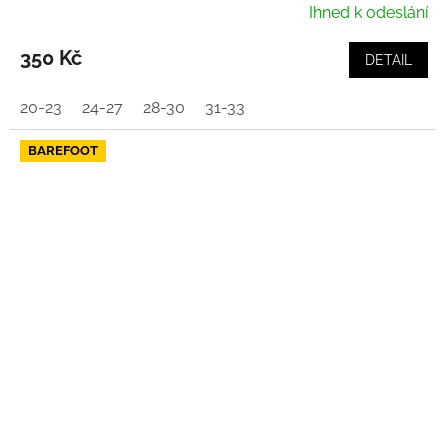
Ihned k odeslání
350 Kč
DETAIL
20-23
24-27
28-30
31-33
BAREFOOT