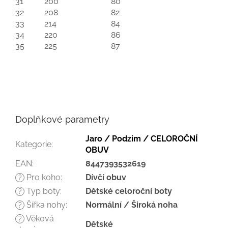
31
200
80
32
208
82
33
214
84
34
220
86
35
225
87
Doplňkové parametry
Jaro / Podzim / CELOROČNÍ
Kategorie
:
OBUV
EAN
:
8447393532619
Pro koho
:
Dívčí obuv
?
Typ boty
:
Dětské celoroční boty
?
Šířka nohy
:
Normální / Široká noha
?
Věková
?
Dětské