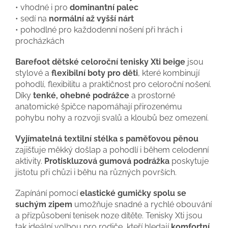
• vhodné i pro
dominantní palec
• sedí na
normální až vyšší nárt
• pohodlné pro každodenní nošení při hrách i
procházkách
Barefoot dětské celoroční tenisky Xti beige
jsou
stylové a
flexibilní boty pro děti
, které kombinují
pohodlí, flexibilitu a praktičnost pro celoroční nošení.
Díky
tenké, ohebné podrážce
a prostorné
anatomické špičce napomáhají přirozenému
pohybu nohy a rozvoji svalů a kloubů bez omezení.
Vyjímatelná textilní stélka s paměťovou pěnou
zajišťuje měkký došlap a pohodlí i během celodenní
aktivity.
Protiskluzová gumová podrážka
poskytuje
jistotu při chůzi i běhu na různých površích.
Zapínání pomocí
elastické gumičky spolu se
suchým zipem
umožňuje snadné a rychlé obouvání
a přizpůsobení tenisek noze dítěte. Tenisky Xti jsou
tak ideální volbou pro rodiče, kteří hledají
komfortní