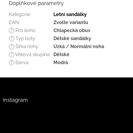
Doplňkové parametry
Kategorie
:
Letní sandálky
EAN
:
Zvolte variantu
Pro koho
:
Chlapecká obuv
?
Typ boty
:
Dětské sandálky
?
Šířka nohy
:
Úzká / Normální noha
?
Věková skupina
:
Dětské
?
Barva
:
Modrá
?
Z
á
p
a
Instagram
t
í