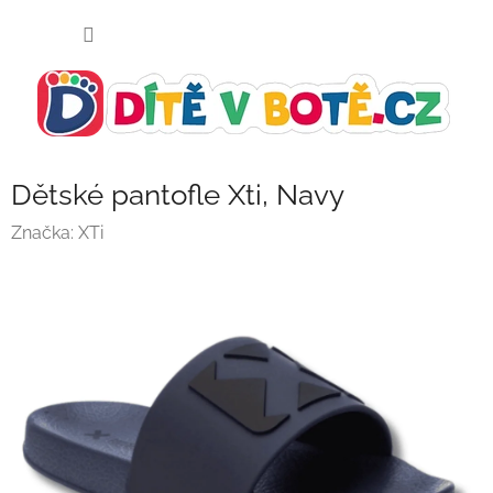
Přejít
NÁKUP
na
KOŠÍK
obsah
Dětské pantofle Xti, Navy
Značka:
XTi