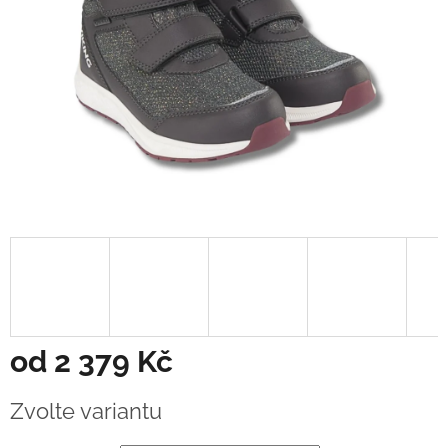
od
2 379 Kč
Měrná
Zvolte variantu
cena: