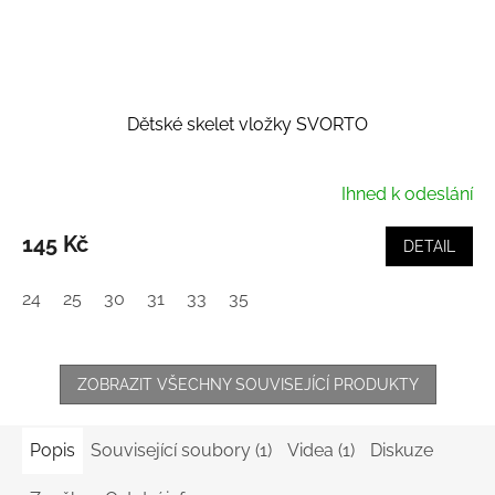
Dětské skelet vložky SVORTO
Ihned k odeslání
145 Kč
DETAIL
24
25
30
31
33
35
ZOBRAZIT VŠECHNY SOUVISEJÍCÍ PRODUKTY
Popis
Související soubory (1)
Videa (1)
Diskuze