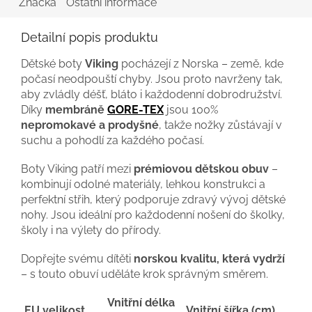
Značka
Ostatní informace
Detailní popis produktu
Dětské boty
Viking
pocházejí z Norska – země, kde
počasí neodpouští chyby. Jsou proto navrženy tak,
aby zvládly déšť, bláto i každodenní dobrodružství.
Díky
membráně
GORE-TEX
jsou 100%
nepromokavé a prodyšné
, takže nožky zůstávají v
suchu a pohodlí za každého počasí.
Boty Viking patří mezi
prémiovou dětskou obuv
–
kombinují odolné materiály, lehkou konstrukci a
perfektní střih, který podporuje zdravý vývoj dětské
nohy. Jsou ideální pro každodenní nošení do školky,
školy i na výlety do přírody.
Dopřejte svému dítěti
norskou kvalitu, která vydrží
– s touto obuví uděláte krok správným směrem.
Vnitřní délka
EU velikost
Vnitřní šířka (cm)