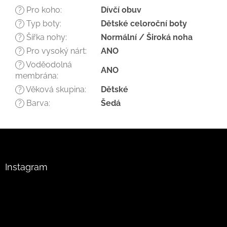
Pro koho
:
Dívčí obuv
?
Typ boty
:
Dětské celoroční boty
?
Šířka nohy
:
Normální / Široká noha
?
Pro vysoký nárt
:
ANO
?
Voděodolná
?
ANO
membrána
:
Věková skupina
:
Dětské
?
Barva
:
Šedá
?
Z
á
p
a
Instagram
t
í