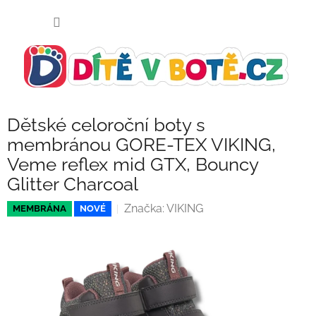
Přejít
NÁKUP
na
KOŠÍK
obsah
Dětské celoroční boty s
membránou GORE-TEX VIKING,
Veme reflex mid GTX, Bouncy
Glitter Charcoal
Značka:
VIKING
MEMBRÁNA
NOVÉ