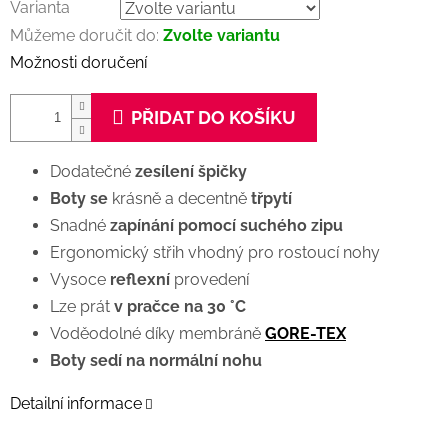
Varianta
Můžeme doručit do:
Zvolte variantu
Možnosti doručení
PŘIDAT DO KOŠÍKU
Dodatečné
zesílení špičky
Boty se
krásně a decentně
třpytí
Snadné
zapínání pomocí suchého zipu
Ergonomický střih vhodný pro rostoucí nohy
Vysoce
reflexní
provedení
Lze prát
v pračce na 30 °C
Voděodolné díky membráně
GORE-TEX
Boty sedí na normální nohu
Detailní informace