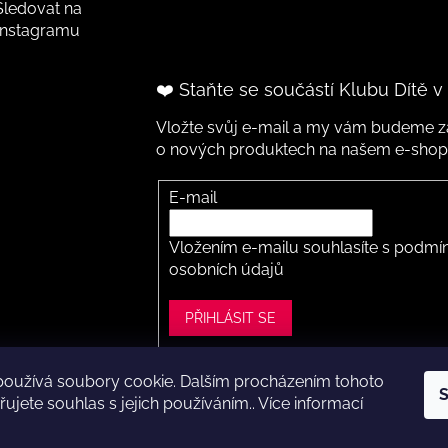
Sledovat na
Instagramu
❤️ Staňte se součástí Klubu Dítě v
Vložte svůj e-mail a my vám budeme za
o nových produktech na našem e-shop
E-mail
Vložením e-mailu souhlasíte s
podmín
osobních údajů
PŘIHLÁSIT SE
používá soubory cookie. Dalším procházením tohoto
S
ght 2026
Dítě v botě .cz
. Všechna práva vyhrazena.
Upravit nastavení
ujete souhlas s jejich používáním.. Více informací
Vytvořil Shoptet