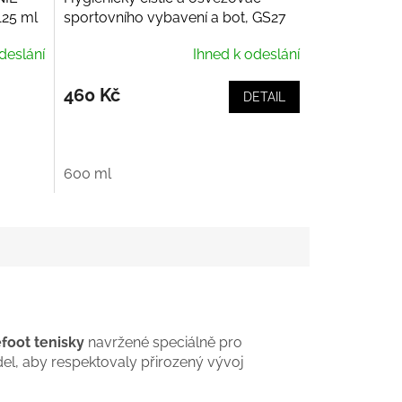
125 ml
sportovního vybavení a bot, GS27
Purifiant Casque
deslání
Ihned k odeslání
460 Kč
DETAIL
600 ml
foot tenisky
navržené speciálně pro
el, aby respektovaly přirozený vývoj