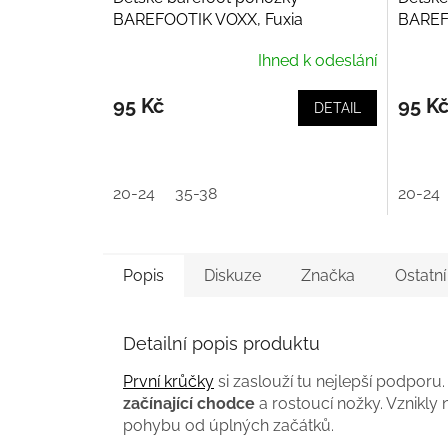
BAREFOOTIK VOXX, Fuxia
BAREF
Ihned k odeslání
95 Kč
95 K
DETAIL
20-24
35-38
20-24
Popis
Diskuze
Značka
Ostatn
Detailní popis produktu
První krůčky
si zaslouží tu nejlepší podporu
začínající chodce
a rostoucí nožky. Vznikly
pohybu od úplných začátků.