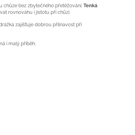
iku chůze bez zbytečného přetěžování.
Tenká
t rovnováhu i jistotu při chůzi.
rážka zajišťuje dobrou přilnavost při
má i malý příběh.