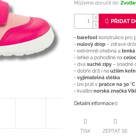
Můžeme doručit do:
Zvolte
PŘIDAT D
•
barefoot
konstrukce pro 
•
nulový drop
– zdravé drže
• extrémně ohebná a
tenká
• lehké a pohodlné na
celo
• dva
suché zipy
– snadné 
• dobře drží i na
užším kotn
•
vyjímatelná stélka
• lze prát v
pračce na 30 °C
• kvalitní
norská značka Vik
Detailní informace
TISK
ZEPTAT SE