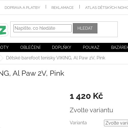
DOPRAVA A PLATBY
REKLAMACE
ATLAS DĚTSKÝCH NOH
HLEDAT
BOTY
OBLEČENÍ
DOPLŇKY
POUKAZ
BAZÁRE
Dětské barefoot tenisky VIKING, Al Paw 2V, Pink
NG, Al Paw 2V, Pink
1 420 Kč
Měrná
Zvolte variantu
cena:
Varianta