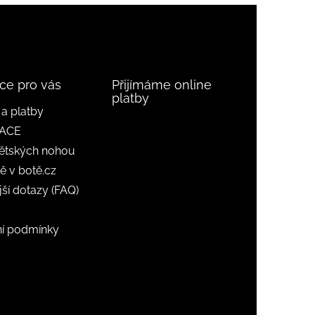
ce pro vás
Přijímáme online
platby
a platby
ACE
ětských nohou
ě v botě.cz
jší dotazy (FAQ)
í podmínky