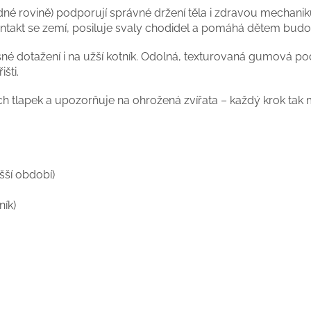
edné rovině) podporují správné držení těla i zdravou mechan
ntakt se zemí, posiluje svaly chodidel a pomáhá dětem budova
né dotažení i na užší kotník. Odolná, texturovaná gumová pod
šti.
ch tlapek a upozorňuje na ohrožená zvířata – každý krok tak 
šší období)
ník)