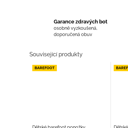
Garance zdravých bot
osobně vyzkoušená,
doporučená obuv
Související produkty
BAREFOOT
BARE
Dětské barefoot ponožky
Dětské