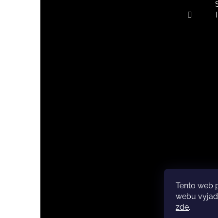
Tento web 
Copyri
webu vyjadř
zde
.