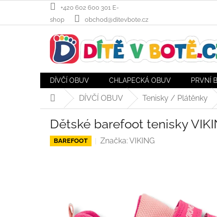
Přejít
+420 602 600 301 E-
na
shop
obchod@ditevbote.cz
obsah
DÍVČÍ OBUV
CHLAPECKÁ OBUV
PRVNÍ 
DÍVČÍ OBUV
Tenisky / Plátěnky
Domů
Dětské barefoot tenisky VIKI
Značka:
VIKING
BAREFOOT