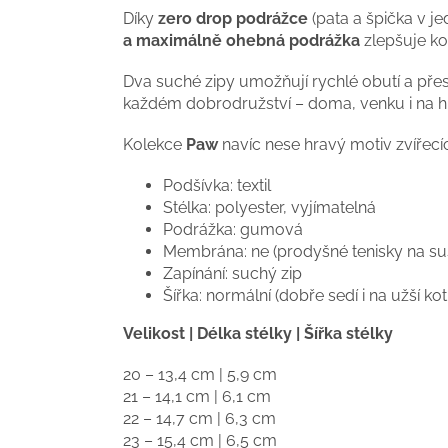
Díky
zero drop podrážce
(pata a špička v j
a maximálně ohebná podrážka
zlepšuje ko
Dva suché zipy umožňují rychlé obutí a přes
každém dobrodružství – doma, venku i na hři
Kolekce
Paw
navíc nese hravý motiv zvířecí
Podšívka: textil
Stélka: polyester, vyjímatelná
Podrážka: gumová
Membrána: ne (prodyšné tenisky na su
Zapínání: suchý zip
Šířka: normální (dobře sedí i na užší kot
Velikost | Délka stélky | Šířka stélky
20 – 13,4 cm | 5,9 cm
21 – 14,1 cm | 6,1 cm
22 – 14,7 cm | 6,3 cm
23 – 15,4 cm | 6,5 cm