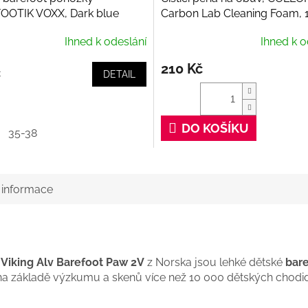
OOTIK VOXX, Dark blue
Carbon Lab Cleaning Foam, 
Ihned k odeslání
Ihned k o
210 Kč
č
DETAIL
DO KOŠÍKU
35-38
í informace
.
Viking Alv Barefoot Paw 2V
z Norska jsou lehké dětské
bare
 na základě výzkumu a skenů více než 10 000 dětských chodid