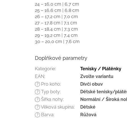
24 – 16,0 cm | 6,7 cm
25 – 16,6 cm | 6,8 cm
26 – 17,2 cm | 7,0 cm
27 – 17,8 cm | 7,1 cm
28 – 18,4 cm | 7,3 cm
29 – 19,2 cm | 7,4 cm
30 – 20,0 cm | 7,6 cm
Doplňkové parametry
Kategorie
:
Tenisky / Plátěnky
EAN
:
Zvolte variantu
Pro koho
:
Dívčí obuv
?
Typ boty
:
Dětské tenisky/plát
?
Šířka nohy
:
Normální / Široká no
?
Věková skupina
:
Dětské
?
Barva
:
Růžová
?