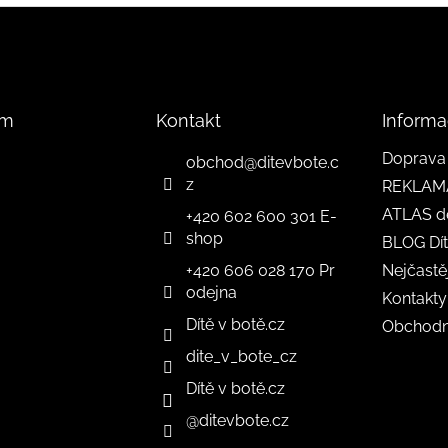
am
Kontakt
Informa
Doprava 
obchod
@
ditevbote.c
z
REKLAM
ATLAS d
+420 602 600 301 E-
shop
BLOG Dít
+420 606 028 170 Pr
Nejčastě
odejna
Kontakty
Dítě v botě.cz
Obchodn
dite_v_bote_cz
Dítě v botě.cz
@ditevbote.cz