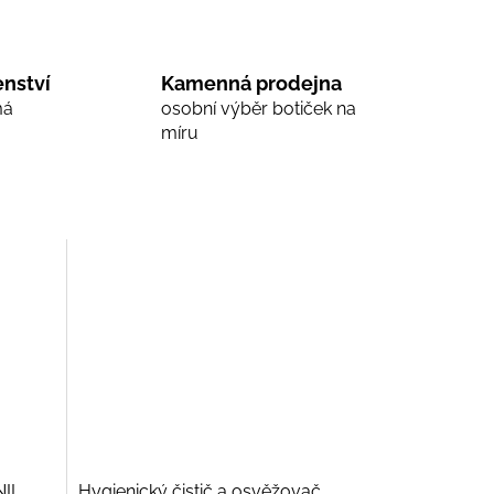
nství
Kamenná prodejna
má
osobní výběr botiček na
míru
NIL
Hygienický čistič a osvěžovač