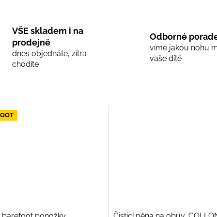
VŠE skladem i na
Odborné porade
prodejně
víme jakou nohu 
dnes objednáte, zítra
vaše dítě
chodíte
FOOT
 barefoot ponožky
Čisticí pěna na obuv, COLLO