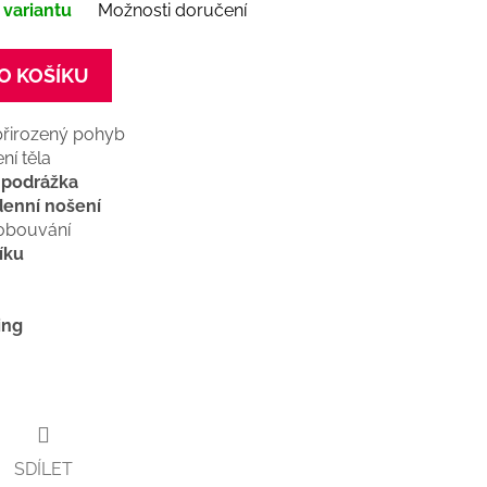
 variantu
Možnosti doručení
O KOŠÍKU
přirozený pohyb
ní těla
 podrážka
denní nošení
obouvání
íku
ing
SDÍLET