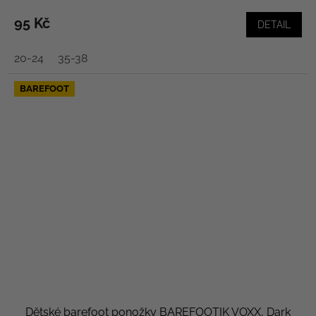
95 Kč
DETAIL
20-24
35-38
BAREFOOT
Dětské barefoot ponožky BAREFOOTIK VOXX, Dark