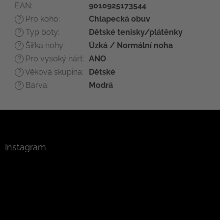
EAN
:
9010925173544
Pro koho
:
Chlapecká obuv
?
Typ boty
:
Dětské tenisky/plátěnky
?
Šířka nohy
:
Úzká / Normální noha
?
Pro vysoký nárt
:
ANO
?
Věková skupina
:
Dětské
?
Barva
:
Modrá
?
Z
á
p
a
Instagram
t
í