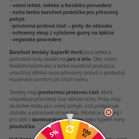
•
velmi lehké, měkké a flexibilní provedení
•
extra tenká barefoot podrážka pro přirozený
pohyb
•
prostorná prstová část – prsty do oblouku
•
ochranný okop z vytažené gumy na špičce
•
veganské provedení
Barefoot tenisky Superfit Venti
jsou lehké a
pohodlné boty ideální na
jaro a léto
. Díky velmi
flexibilní konstrukci a tenké barefoot podrážce
umožňují dětské noze přirozený pohyb a poskytují
maximální komfort při chůzi i běhu.
Tenisky mají
prostornou prstovou část
, která
respektuje přirozený tvar dětské nohy. Prsty mají
dostatek místa pro volný pohyb, což podporuje
stabilitu a přirozené držení těla. Model je vhodný i
pro děti s
dominantním palcem
nebo typem nohy
ploutvička
.