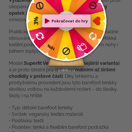
Vytažená gumová část na špičce
chrání botu proti
okopání při dětských hrách.
Lehce zpevněný
opatek
poskytuje stabilitu při chůzi, aniž by
omezoval přirozený pohyb chodidla.
Praktické
zapínání na suchý zip
umožňuje snadné
obouvání a dobré přizpůsobení boty noze. Měkká
textilní podšívka zajišťuje příjemné klima pro nohy i
během teplých dní.
Model
Superfit Venti
má šířku
W (nejširší varianta)
a je proto ideální pro děti s
normálními až širšími
chodidly v prstové části
. Díky lehkému a
prodyšnému provedení jsou tyto barefoot tenisky
skvělou volbou na každodenní nošení – do školky,
školy i na hřiště.
• Typ: dětské barefoot tenisky
• Svršek: veganský textilní materiál
• Podšívka: textil
• Podešev: tenká a flexibilní barefoot podrážka