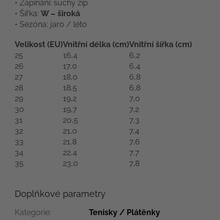
• Zapínání: suchý zip
• Šířka:
W – široká
• Sezóna: jaro / léto
Velikost (EU)
Vnitřní délka (cm)
Vnitřní šířka (cm)
25
16,4
6,2
26
17,0
6,4
27
18,0
6,8
28
18,5
6,8
29
19,2
7,0
30
19,7
7,2
31
20,5
7,3
32
21,0
7,4
33
21,8
7,6
34
22,4
7,7
35
23,0
7,8
Doplňkové parametry
Kategorie
:
Tenisky / Plátěnky