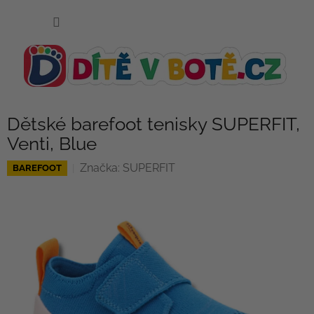
Přejít
NÁKUP
na
KOŠÍK
obsah
Dětské barefoot tenisky SUPERFIT,
Venti, Blue
Značka:
SUPERFIT
BAREFOOT