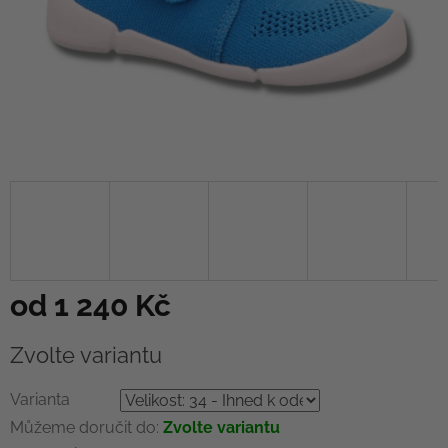
od
1 240 Kč
Měrná
Zvolte variantu
cena:
Varianta
Můžeme doručit do:
Zvolte variantu