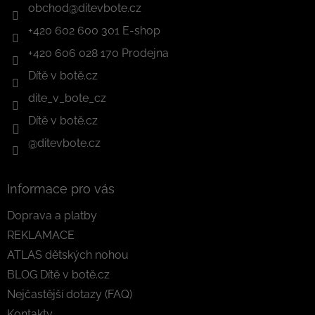
obchod
@
ditevbote.cz
+420 602 600 301 E-shop
+420 606 028 170 Prodejna
Dítě v botě.cz
dite_v_bote_cz
Dítě v botě.cz
@ditevbote.cz
Informace pro vás
Doprava a platby
REKLAMACE
ATLAS dětských nohou
BLOG Dítě v botě.cz
Nejčastější dotazy (FAQ)
Kontakty