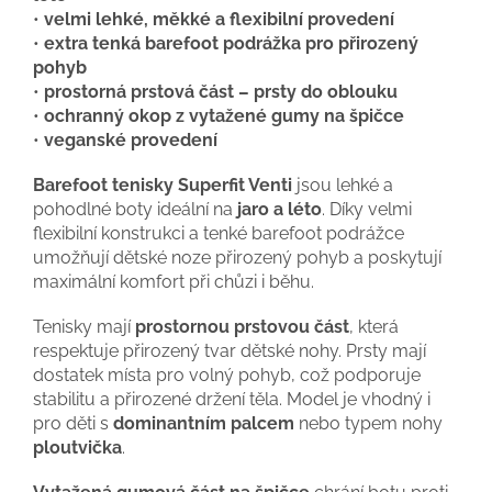
•
velmi lehké, měkké a flexibilní provedení
•
extra tenká barefoot podrážka pro přirozený
pohyb
•
prostorná prstová část – prsty do oblouku
•
ochranný okop z vytažené gumy na špičce
•
veganské provedení
Barefoot tenisky Superfit Venti
jsou lehké a
pohodlné boty ideální na
jaro a léto
. Díky velmi
flexibilní konstrukci a tenké barefoot podrážce
umožňují dětské noze přirozený pohyb a poskytují
maximální komfort při chůzi i běhu.
Tenisky mají
prostornou prstovou část
, která
respektuje přirozený tvar dětské nohy. Prsty mají
dostatek místa pro volný pohyb, což podporuje
stabilitu a přirozené držení těla. Model je vhodný i
pro děti s
dominantním palcem
nebo typem nohy
ploutvička
.