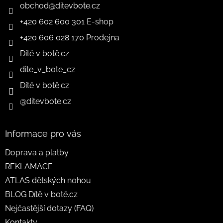
obchod
@
ditevbote.cz
+420 602 600 301 E-shop
+420 606 028 170 Prodejna
Dítě v botě.cz
dite_v_bote_cz
Dítě v botě.cz
@ditevbote.cz
Informace pro vás
Doprava a platby
REKLAMACE
ATLAS dětských nohou
BLOG Dítě v botě.cz
Nejčastější dotazy (FAQ)
Kontakty