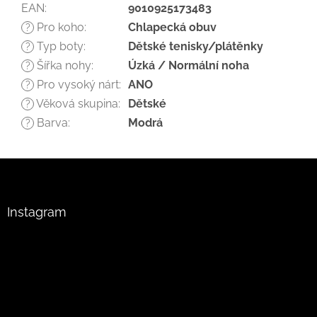
EAN
:
9010925173483
Pro koho
:
Chlapecká obuv
?
Typ boty
:
Dětské tenisky/plátěnky
?
Šířka nohy
:
Úzká / Normální noha
?
Pro vysoký nárt
:
ANO
?
Věková skupina
:
Dětské
?
Barva
:
Modrá
?
Z
á
p
a
Instagram
t
í