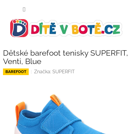
Přejít
NÁKUP
na
KOŠÍK
obsah
Dětské barefoot tenisky SUPERFIT,
Venti, Blue
Značka:
SUPERFIT
BAREFOOT