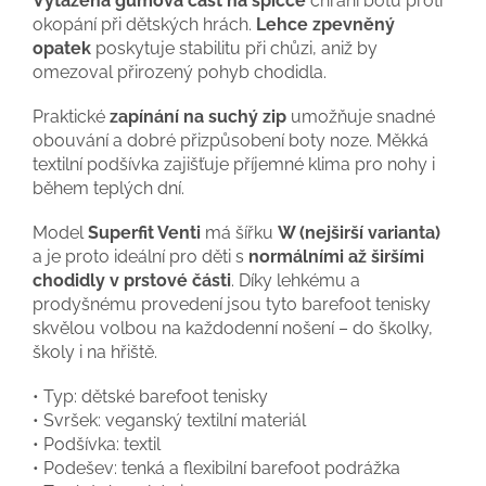
Vytažená gumová část na špičce
chrání botu proti
okopání při dětských hrách.
Lehce zpevněný
opatek
poskytuje stabilitu při chůzi, aniž by
omezoval přirozený pohyb chodidla.
Praktické
zapínání na suchý zip
umožňuje snadné
obouvání a dobré přizpůsobení boty noze. Měkká
textilní podšívka zajišťuje příjemné klima pro nohy i
během teplých dní.
Model
Superfit Venti
má šířku
W (nejširší varianta)
a je proto ideální pro děti s
normálními až širšími
chodidly v prstové části
. Díky lehkému a
prodyšnému provedení jsou tyto barefoot tenisky
skvělou volbou na každodenní nošení – do školky,
školy i na hřiště.
• Typ: dětské barefoot tenisky
• Svršek: veganský textilní materiál
• Podšívka: textil
• Podešev: tenká a flexibilní barefoot podrážka