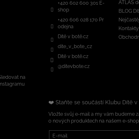
ATLAS d
+420 602 600 301 E-
shop
BLOG Dít
+420 606 028 170 Pr
Nejčastě
odejna
Kontakty
Dítě v botě.cz
Obchodn
dite_v_bote_cz
Dítě v botě.cz
@ditevbote.cz
Sledovat na
Instagramu
❤️ Staňte se součástí Klubu Dítě v
Vložte svůj e-mail a my vám budeme za
o nových produktech na našem e-shop
E-mail