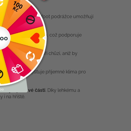
konstrukci a tenké barefoot podrážce umožňují
k místa pro volný pohyb, což podporuje
utvička
.
k
poskytuje stabilitu při chůzi, aniž by
í podšívka zajišťuje příjemné klima pro
didly v prstové části
. Díky lehkému a
i na hřiště.