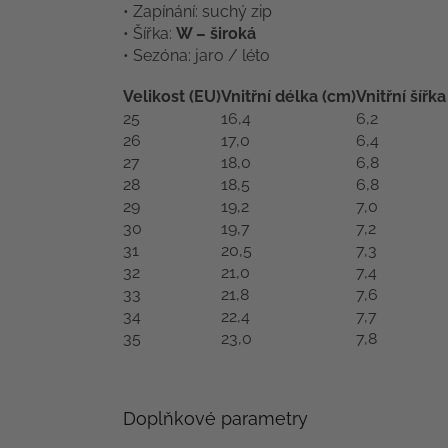
• Zapínání: suchý zip
• Šířka:
W – široká
• Sezóna: jaro / léto
Velikost (EU)
Vnitřní délka (cm)
Vnitřní šířk
25
16,4
6,2
26
17,0
6,4
27
18,0
6,8
28
18,5
6,8
29
19,2
7,0
30
19,7
7,2
31
20,5
7,3
32
21,0
7,4
33
21,8
7,6
34
22,4
7,7
35
23,0
7,8
Doplňkové parametry