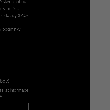
ětských nohou
ě v botě.cz
jší dotazy (FAQ)
í podmínky
 botě
sílat informace
u.