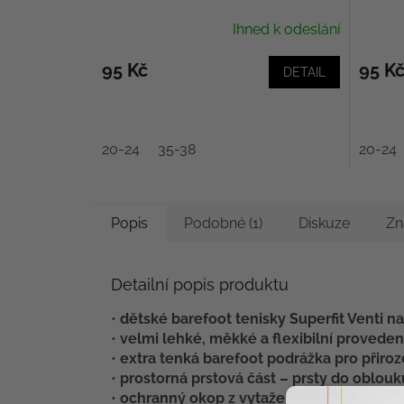
Ihned k odeslání
95 Kč
95 K
DETAIL
20-24
35-38
20-24
Popis
Podobné (1)
Diskuze
Zn
Detailní popis produktu
•
dětské barefoot tenisky Superfit Venti na 
•
velmi lehké, měkké a flexibilní proveden
•
extra tenká barefoot podrážka pro přiro
•
prostorná prstová část – prsty do oblouk
•
ochranný okop z vytažené gumy na špič