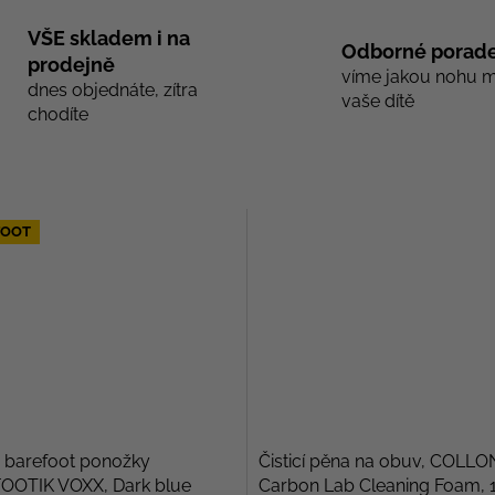
VŠE skladem i na
Odborné porade
prodejně
víme jakou nohu 
dnes objednáte, zítra
vaše dítě
chodíte
FOOT
 barefoot ponožky
Čisticí pěna na obuv, COLLO
OOTIK VOXX, Dark blue
Carbon Lab Cleaning Foam, 