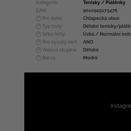
Kategorie
:
Tenisky / Plátěnky
EAN
:
9010925173476
Pro koho
:
Chlapecká obuv
?
Typ boty
:
Dětské tenisky/plát
?
Šířka nohy
:
Úzká / Normální noh
?
Pro vysoký nárt
:
ANO
?
Věková skupina
:
Dětské
?
Barva
:
Modrá
?
Z
á
p
a
t
Instagr
í