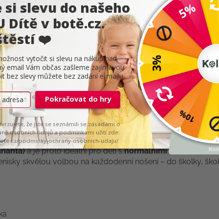
a pohodlné boty ideální na
jaro a léto
. Díky velmi flexibilní 
imální komfort při chůzi i běhu.
erá respektuje přirozený tvar dětské nohy. Prsty mají dostate
odný i pro děti s
dominantním palcem
nebo typem nohy
plo
tu proti okopání při dětských hrách.
Lehce zpevněný opate
adné obouvání a dobré přizpůsobení boty noze. Měkká textiln
arianta)
a je proto ideální pro děti s
normálními až širšími cho
isky skvělou volbou na každodenní nošení – do školky, školy 
ka