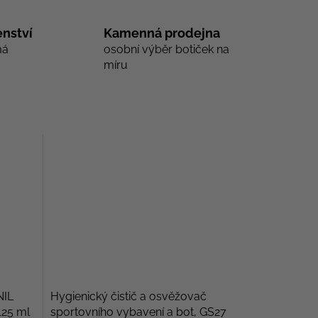
nství
Kamenná prodejna
má
osobní výběr botiček na
míru
NIL
Hygienický čistič a osvěžovač
125 ml
sportovního vybavení a bot, GS27