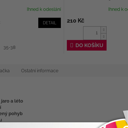
Ihned k odeslání
Ihned k o
210 Kč
č
DETAIL
DO KOŠÍKU
35-38
ačka
Ostatní informace
jaro a léto
í
zený pohyb
u
ce