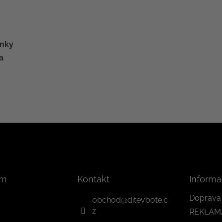
ěnky
a
am
Kontakt
Informa
Doprava 
obchod
@
ditevbote.c
z
REKLAM