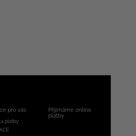
ce pro vás
Přijímáme online
platby
a platby
ACE