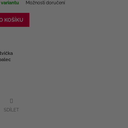
 variantu
Možnosti doručení
O KOŠÍKU
tvička
palec
SDÍLET