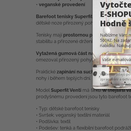
•
veganské provedení
Barefoot tenisky Superfit Venti
jsou lehké 
dětské noze přirozený pohyb a poskytují max
Tenisky mají
prostornou prstovou část
, kt
stabilitu a přirozené držení těla. Model je vh
Vytažená gumová část na špičce
chrání bo
omezoval přirozený pohyb chodidla.
Praktické
zapínání na suchý zip
umožňuje sn
nohy i během teplých dní.
Model
Superfit Venti
má šířku
W (nejširší v
prodyšnému provedení jsou tyto barefoot ten
• Typ: dětské barefoot tenisky
• Svršek: veganský textilní materiál
• Podšívka: textil
• Podešev: tenká a flexibilní barefoot podráž