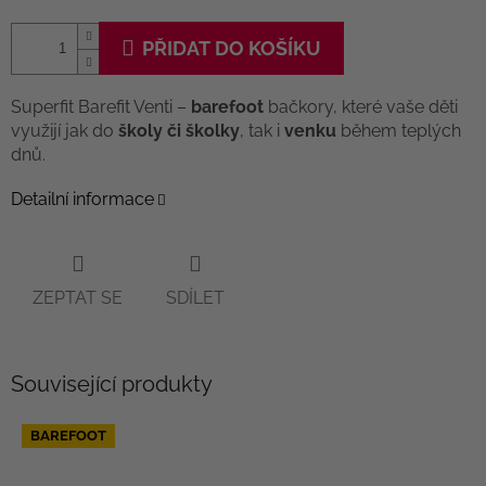
PŘIDAT DO KOŠÍKU
Superfit Barefit Venti –
barefoot
bačkory, které vaše děti
využijí jak do
školy či školky
, tak i
venku
během teplých
dnů.
Detailní informace
ZEPTAT SE
SDÍLET
Související produkty
BAREFOOT