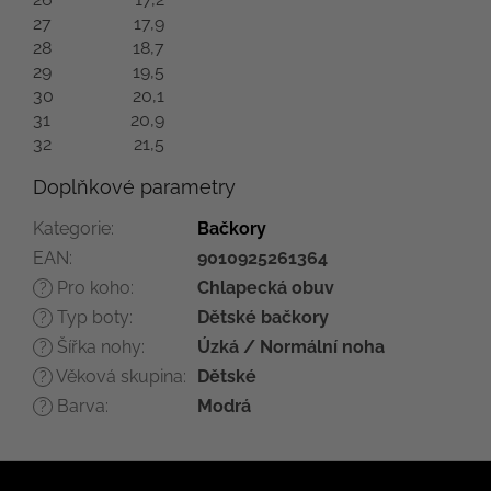
27
17,9
28
18,7
29
19,5
30
20,1
31
20,9
32
21,5
Doplňkové parametry
Kategorie
:
Bačkory
EAN
:
9010925261364
Pro koho
:
Chlapecká obuv
?
Typ boty
:
Dětské bačkory
?
Šířka nohy
:
Úzká / Normální noha
?
Věková skupina
:
Dětské
?
Barva
:
Modrá
?
Z