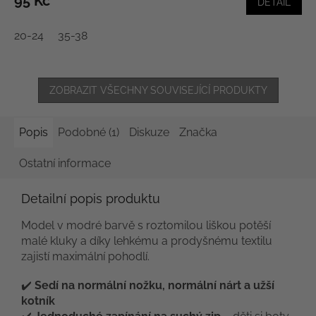
95 Kč
DETAIL
20-24
35-38
ZOBRAZIT VŠECHNY SOUVISEJÍCÍ PRODUKTY
Popis
Podobné (1)
Diskuze
Značka
Ostatní informace
Detailní popis produktu
Model v modré barvě s roztomilou liškou potěší
malé kluky a díky lehkému a prodyšnému textilu
zajistí maximální pohodlí.
✔️
Sedí na normální nožku, normální nárt a užší
kotník