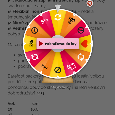
✔️
Jednoduché zapínání na suchý zip
– děti si boty
snadno obují i samy
✔️
Flexibilní non-marking podrážka
– nedělá
šmouhy, skvělá do školy i školky
✔️
Mírně zpevněný opatek
díky vyvýšené podrážce
✔️
Velmi lehké a ohebné
– pro zdravý a přirozený
pohyb
Materiál:
svršek: textil
podšívka: textil
podrážka: syntetika
Barefoot bačkory Superfit Venti jsou ideální volbou
pro děti, které potřebují lehkou, ohebnou a
pohodlnou obuv do školy, školky i na letní venkovní
dobrodružství. 🌞👣
Vel.
cm
25
16,6
26
17,2