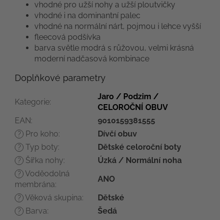
vhodné pro užší nohy a užší ploutvičky
vhodné i na dominantní palec
vhodné na normální nárt, pojmou i lehce vyšší
fleecová podšívka
barva světle modrá s růžovou, velmi krásná
moderní nadčasová kombinace
Doplňkové parametry
Jaro / Podzim /
Kategorie
:
CELOROČNÍ OBUV
EAN
:
9010159381555
Pro koho
:
Dívčí obuv
?
Typ boty
:
Dětské celoroční boty
?
Šířka nohy
:
Úzká / Normální noha
?
Voděodolná
?
ANO
membrána
:
Věková skupina
:
Dětské
?
Barva
:
Šedá
?