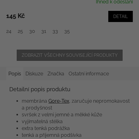
Ihned k odeslání
145 Kč
DETAIL
24
25
30
31
33
35
ZOBRAZIT VŠECHNY SOUVISEJÍCÍ PRODUKTY
Popis
Diskuze
Značka
Ostatní informace
Detailní popis produktu
membrána
Gore-Tex
, zaručuje nepromokavost
a prodyšnost
svršek z velmi jemné a měkké kůže
vyjímatelná stélka
extra tenká podrážka
tenká a příjemná podšívka