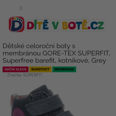
Přejít
NÁKUP
na
KOŠÍK
obsah
Dětské celoroční boty s
membránou GORE-TEX SUPERFIT,
Superfree barefit, kotníkové, Grey
AKČNÍ SLEVA
BAREFOOT
MEMBRÁNA
Značka:
SUPERFIT