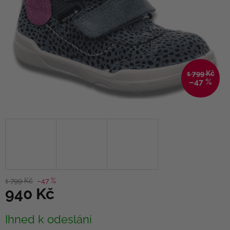
1 799 Kč
–47 %
1 799 Kč
–47 %
940 Kč
Měrná
Ihned k odeslání
cena: