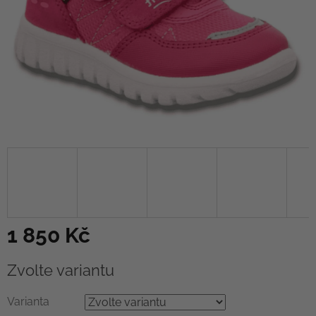
1 850 Kč
Měrná
Zvolte variantu
cena:
Varianta