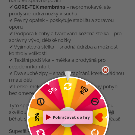
nohu ve správné pozici
✔ GORE-TEX membrána
– nepromokavé, ale
prodyšné, udrží nožky v suchu
✔ Pevný opatek – poskytuje stabilitu a zdravou
oporu
✔ Podpora klenby a tvarovaná kožená stélka – pro
správný vývoj dětské nožky
✔ Vyjímatelná stélka – snadná údržba a možnost
kontroly velikosti
✔ Textilní podšívka – měkká a prodyšná pro
celodenní komfort
✔ Dva suché zipy – snadné zapínání, které zvládnou
i malé děti
✔ Lehké, měkké a ohebné – pro přirozený pohyb
bez omezení
Tyto sportovní, funkční a pohodlné tenisky jsou
skvělou volbou pro malé sportovce, kteří chtějí
běhat, skákat a objevovat svět za každého počasí!
Superfit – pro zdravý pohyb a radost