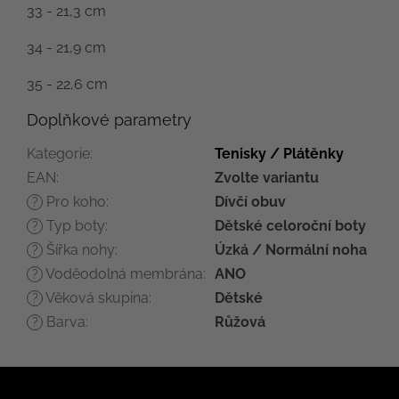
33 - 21,3 cm
34 - 21,9 cm
35 - 22,6 cm
Doplňkové parametry
Kategorie
:
Tenisky / Plátěnky
EAN
:
Zvolte variantu
Pro koho
:
Dívčí obuv
?
Typ boty
:
Dětské celoroční boty
?
Šířka nohy
:
Úzká / Normální noha
?
Voděodolná membrána
:
ANO
?
Věková skupina
:
Dětské
?
Barva
:
Růžová
?
Z
á