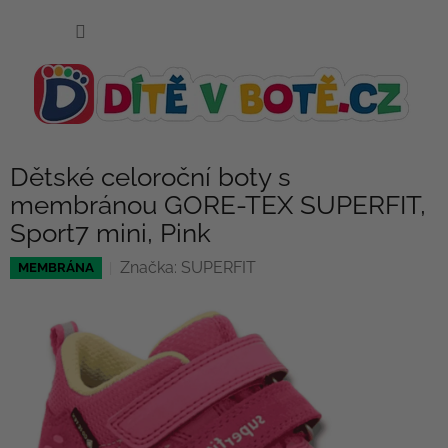
Přejít
NÁKUP
na
KOŠÍK
obsah
Dětské celoroční boty s
membránou GORE-TEX SUPERFIT,
Sport7 mini, Pink
Značka:
SUPERFIT
MEMBRÁNA