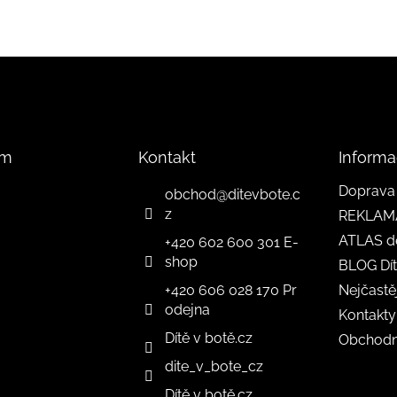
am
Kontakt
Informa
Doprava 
obchod
@
ditevbote.c
z
REKLAM
ATLAS d
+420 602 600 301 E-
shop
BLOG Dít
+420 606 028 170 Pr
Nejčastě
odejna
Kontakty
Dítě v botě.cz
Obchodn
dite_v_bote_cz
Dítě v botě.cz