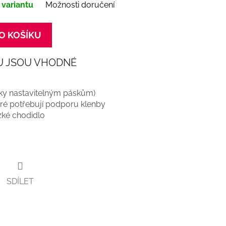
 variantu
Možnosti doručení
O KOŠÍKU
U JSOU VHODNÉ
ky nastavitelným páskům)
teré potřebují podporu klenby
úzké chodidlo
SDÍLET