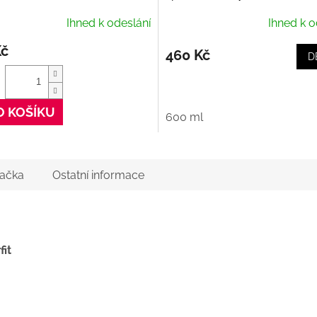
Purifiant Casque
Ihned k odeslání
Ihned k o
Kč
460 Kč
D
O KOŠÍKU
600 ml
ačka
Ostatní informace
fit