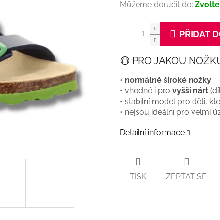
Můžeme doručit do:
Zvolte
PŘIDAT D
🟡 PRO JAKOU NOŽK
•
normálně široké nožky
• vhodné i pro
vyšší nárt
(dí
• stabilní model pro děti, k
• nejsou ideální pro velmi 
Detailní informace
TISK
ZEPTAT SE