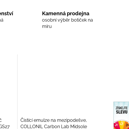
nství
Kamenná prodejna
má
osobní výběr botiček na
míru
č
Čistící emulze na mezipodešve,
 GS27
COLLONIL Carbon Lab Midsole