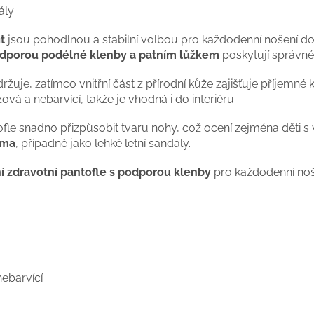
ály
t
jsou pohodlnou a stabilní volbou pro každodenní nošení dom
odporou podélné klenby a patním lůžkem
poskytují správné 
ržuje, zatímco vnitřní část z přírodní kůže zajišťuje příjemné
zová a nebarvící, takže je vhodná i do interiéru.
le snadno přizpůsobit tvaru nohy, což ocení zejména děti s v
oma
, případně jako lehké letní sandály.
ní zdravotní pantofle s podporou klenby
pro každodenní noš
nebarvící