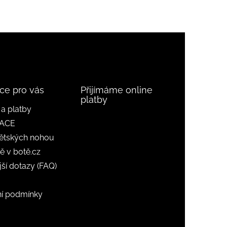
ce pro vás
Přijímáme online
platby
a platby
ACE
ětských nohou
ě v botě.cz
jší dotazy (FAQ)
í podmínky