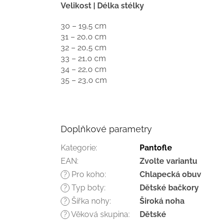
Velikost | Délka stélky
30 – 19,5 cm
31 – 20,0 cm
32 – 20,5 cm
33 – 21,0 cm
34 – 22,0 cm
35 – 23,0 cm
Doplňkové parametry
Kategorie
:
Pantofle
EAN
:
Zvolte variantu
Pro koho
:
Chlapecká obuv
?
Typ boty
:
Dětské bačkory
?
Šířka nohy
:
Široká noha
?
Věková skupina
:
Dětské
?