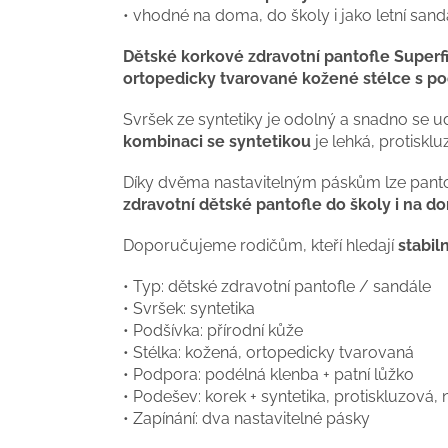
• vhodné na doma, do školy i jako letní sand
Dětské korkové zdravotní pantofle Superfi
ortopedicky tvarované kožené stélce s p
Svršek ze syntetiky je odolný a snadno se ud
kombinaci se syntetikou
je lehká, protisklu
Díky dvěma nastavitelným páskům lze pantof
zdravotní dětské pantofle do školy i na d
Doporučujeme rodičům, kteří hledají
stabil
• Typ: dětské zdravotní pantofle / sandále
• Svršek: syntetika
• Podšívka: přírodní kůže
• Stélka: kožená, ortopedicky tvarovaná
• Podpora: podélná klenba + patní lůžko
• Podešev: korek + syntetika, protiskluzová, 
• Zapínání: dva nastavitelné pásky