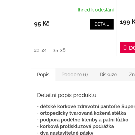
Ihned k odeslání
199 
95 Kč
DETAIL
D
20-24
35-38
Popis
Podobné (1)
Diskuze
Zn
Detailní popis produktu
•
dětské korkové zdravotní pantofle Super
•
ortopedicky tvarovaná kožená stélka
•
podpora podélné klenby a patní lůžko
•
korková protiskluzová podrážka
•
dva nastavitelné pásky