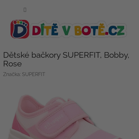
Přejít
NÁKUP
na
KOŠÍK
obsah
Dětské bačkory SUPERFIT, Bobby,
Rose
Značka:
SUPERFIT