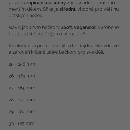
pozici a
zapínání na suchý zip
usnadní obouvání i
menším dětem. Šířka je
střední
, vhodná pro většinu
dětských nožek.
Navíc jsou tyto bačkory
100% veganské
, vyrobené
bez použití živočišných materiálů 🌱
Ideální volba pro rodiče, kteří hledají kvalitní, zdravé
a zároveň krásně lehké bačkory pro své děti.
25 - 158 mm
26 - 161 mm
27 - 165 mm
28 - 170 mm
29 - 180 mm
30- 187 mm