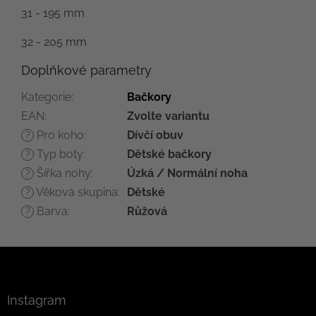
31 - 195 mm
32 - 205 mm
Doplňkové parametry
Kategorie
:
Bačkory
EAN
:
Zvolte variantu
Pro koho
:
Dívčí obuv
?
Typ boty
:
Dětské bačkory
?
Šířka nohy
:
Úzká / Normální noha
?
Věková skupina
:
Dětské
?
Barva
:
Růžová
?
Z
á
p
a
Instagram
t