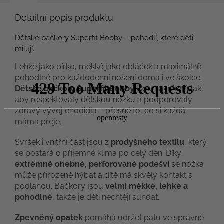
Detailní popis produktu
Dětské bačkory Superfit Bobby – pohodlí, které děti
milují.
Lehké jako pírko, měkké jako obláček a maximálně
pohodlné pro každodenní nošení doma i ve školce.
Dětské bačkory Superfit Bobby
jsou navržené tak,
aby respektovaly dětskou nožku a podporovaly
zdravý vývoj chodidla – přesně to, co si každá
máma přeje.
Svršek i vnitřní část jsou z
prodyšného textilu
, který
se postará o příjemné klima po celý den. Díky
extrémně ohebné, perforované podešvi
se nožka
může přirozeně hýbat a dítě má skvělý kontakt s
podlahou. Bačkory jsou
velmi měkké, lehké a
pohodlné
, takže je děti nechtějí sundat.
Zpevněný opatek
pomáhá udržet patu ve správné