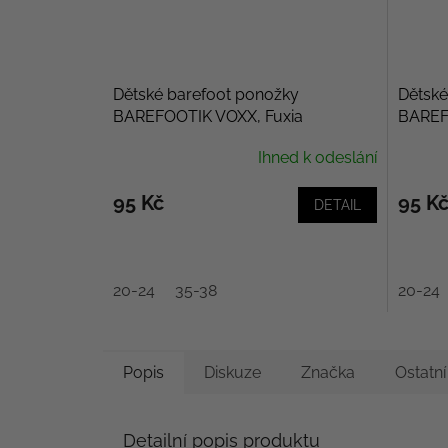
Dětské barefoot ponožky
Dětské
BAREFOOTIK VOXX, Fuxia
BAREF
Ihned k odeslání
95 Kč
95 K
DETAIL
20-24
35-38
20-24
Popis
Diskuze
Značka
Ostatn
Detailní popis produktu