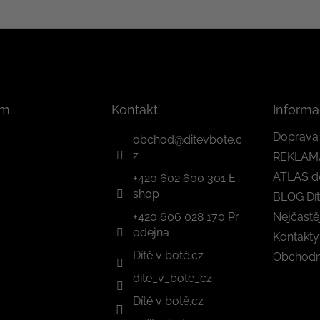
am
Kontakt
Informa
Doprava 
obchod
@
ditevbote.c
z
REKLAM
ATLAS d
+420 602 600 301 E-
shop
BLOG Dít
+420 606 028 170 Pr
Nejčastě
odejna
Kontakty
Dítě v botě.cz
Obchodn
dite_v_bote_cz
Dítě v botě.cz