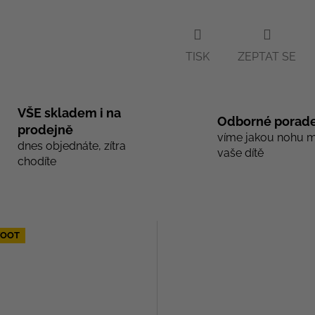
TISK
ZEPTAT SE
VŠE skladem i na
Odborné porade
prodejně
víme jakou nohu 
dnes objednáte, zítra
vaše dítě
chodíte
FOOT