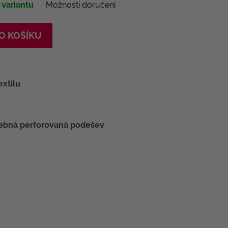
 variantu
Možnosti doručení
O KOŠÍKU
extilu
ebná perforovaná podešev