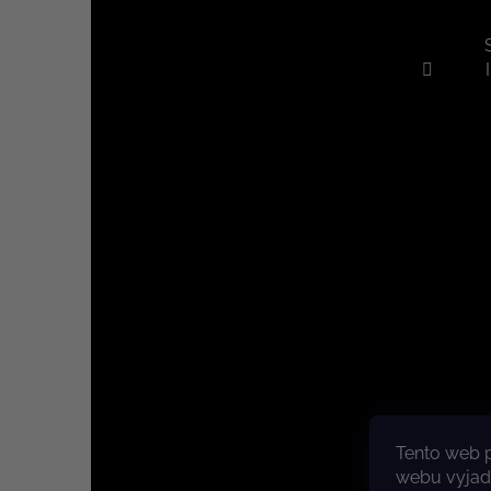
Tento web 
Copyri
webu vyjadř