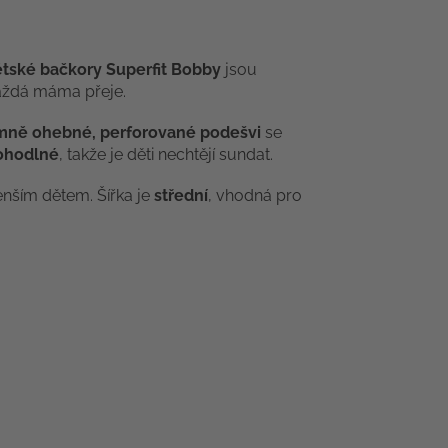
tské bačkory Superfit Bobby
jsou
každá máma přeje.
mně ohebné, perforované podešvi
se
pohodlné
, takže je děti nechtějí sundat.
nším dětem. Šířka je
střední
, vhodná pro