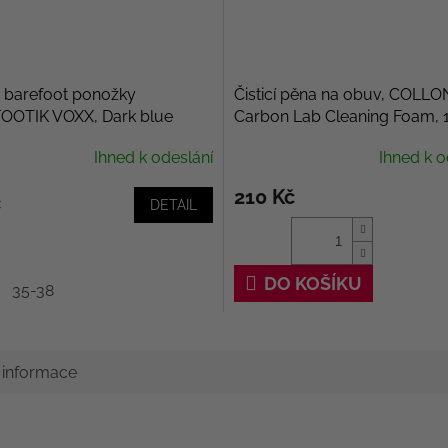
 barefoot ponožky
Čisticí pěna na obuv, COLLO
OOTIK VOXX, Dark blue
Carbon Lab Cleaning Foam, 
Ihned k odeslání
Ihned k o
210 Kč
č
DETAIL
DO KOŠÍKU
35-38
í informace