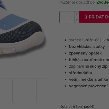
Můžeme doručit do:
Zvolte
PŘIDAT D
svršek i vnitřní část z
t
bez vkládací stélky
zpevněný opatek
lehká a extrémně oh
zapínání na
suchý zip
střední šířka
velmi měkké a lehké
veganské provedení
Detailní informace