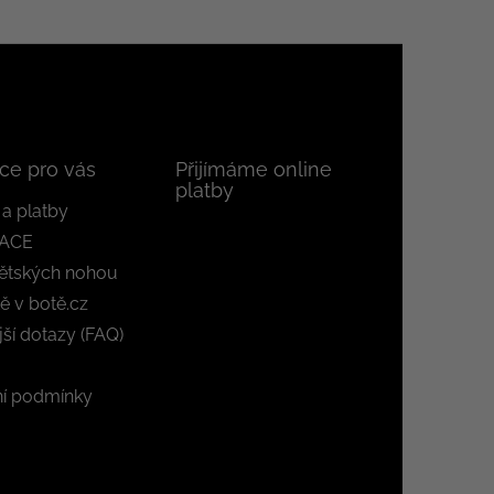
ce pro vás
Přijímáme online
platby
a platby
ACE
ětských nohou
ě v botě.cz
jší dotazy (FAQ)
í podmínky