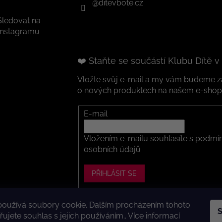
@ditevbote.cz
Sledovat na
Instagramu
❤️ Staňte se součástí Klubu Dítě v
Vložte svůj e-mail a my vám budeme za
o nových produktech na našem e-shop
E-mail
Vložením e-mailu souhlasíte s
podmín
osobních údajů
PŘIHLÁSIT SE
používá soubory cookie. Dalším procházením tohoto
S
ght 2026
Dítě v botě .cz
. Všechna práva vyhrazena.
Upravit nastavení
ujete souhlas s jejich používáním.. Více informací