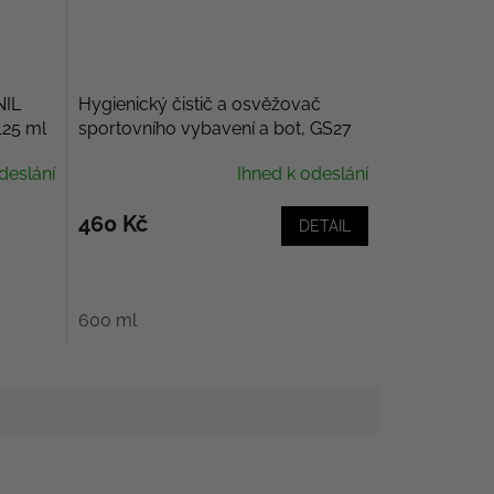
NIL
Hygienický čistič a osvěžovač
125 ml
sportovního vybavení a bot, GS27
Purifiant Casque
deslání
Ihned k odeslání
460 Kč
DETAIL
600 ml