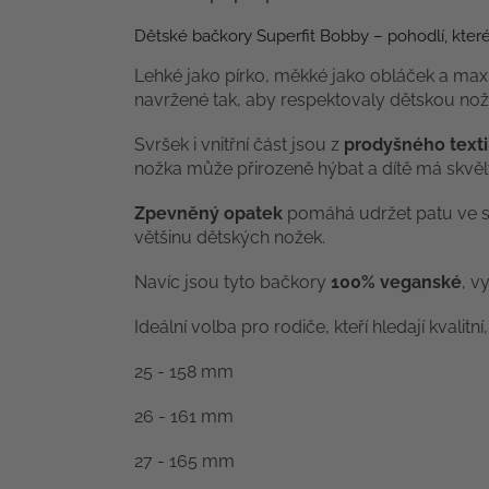
Dětské bačkory Superfit Bobby – pohodlí, které 
Lehké jako pírko, měkké jako obláček a ma
navržené tak, aby respektovaly dětskou nož
Svršek i vnitřní část jsou z
prodyšného texti
nožka může přirozeně hýbat a dítě má skvěl
Zpevněný opatek
pomáhá udržet patu ve s
většinu dětských nožek.
Navíc jsou tyto bačkory
100% veganské
, v
Ideální volba pro rodiče, kteří hledají kvalit
25 - 158 mm
26 - 161 mm
27 - 165 mm