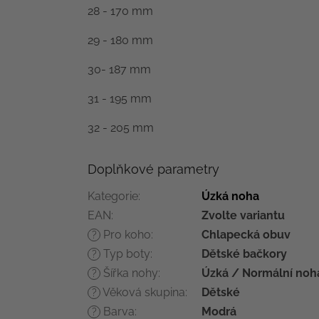
28 - 170 mm
29 - 180 mm
30- 187 mm
31 - 195 mm
32 - 205 mm
Doplňkové parametry
Kategorie
:
Úzká noha
EAN
:
Zvolte variantu
Pro koho
:
Chlapecká obuv
?
Typ boty
:
Dětské bačkory
?
Šířka nohy
:
Úzká / Normální noh
?
Věková skupina
:
Dětské
?
Barva
:
Modrá
?