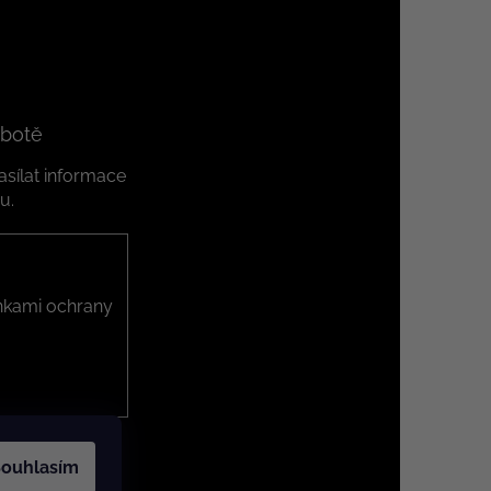
 botě
sílat informace
u.
kami ochrany
ouhlasím
 cookies