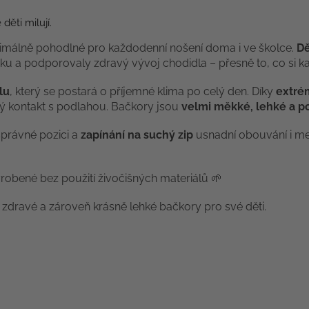
děti milují.
ximálně pohodlné pro každodenní nošení doma i ve školce.
Dě
ku a podporovaly zdravý vývoj chodidla – přesně to, co si 
lu
, který se postará o příjemné klima po celý den. Díky
extré
ý kontakt s podlahou. Bačkory jsou
velmi měkké, lehké a 
právné pozici a
zapínání na suchý zip
usnadní obouvání i me
yrobené bez použití živočišných materiálů 🌱
ní, zdravé a zároveň krásně lehké bačkory pro své děti.