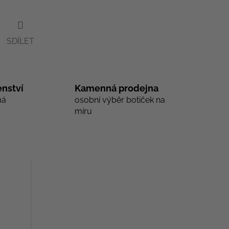
SDÍLET
nství
Kamenná prodejna
má
osobní výběr botiček na
míru