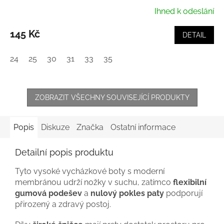
Ihned k odeslání
145 Kč
DETAIL
24
25
30
31
33
35
ZOBRAZIT VŠECHNY SOUVISEJÍCÍ PRODUKTY
Popis
Diskuze
Značka
Ostatní informace
Detailní popis produktu
Tyto vysoké vycházkové boty s moderní
membránou udrží nožky v suchu, zatímco
flexibilní
gumová podešev
a
nulový pokles paty
podporují
přirozený a zdravý postoj.