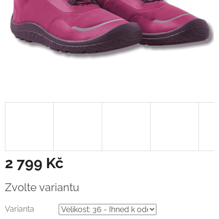
2 799 Kč
Měrná
Zvolte variantu
cena:
Varianta