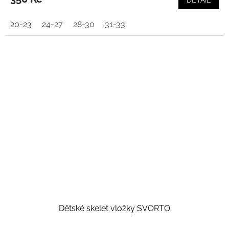
DETAIL
20-23
24-27
28-30
31-33
Dětské skelet vložky SVORTO