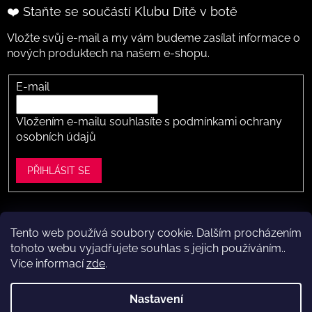
❤️ Staňte se součástí Klubu Dítě v botě
Vložte svůj e-mail a my vám budeme zasílat informace o
nových produktech na našem e-shopu.
E-mail
Vložením e-mailu souhlasíte s
podmínkami ochrany
osobních údajů
PŘIHLÁSIT SE
Tento web používá soubory cookie. Dalším procházením
Vytvořil Shoptet
tohoto webu vyjadřujete souhlas s jejich používáním..
Více informací
zde
.
Copyright 2026
Dítě v botě .cz
. Všechna práva vyhrazena.
Upravit nastavení cookies
Nastavení