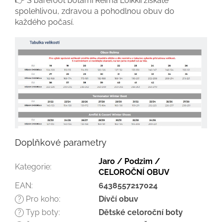
👉 S barefoot botami Reima Loikkii získáte
spolehlivou, zdravou a pohodlnou obuv do
každého počasí.
Doplňkové parametry
Jaro / Podzim /
Kategorie
:
CELOROČNÍ OBUV
EAN
:
6438557217024
Pro koho
:
Dívčí obuv
?
Typ boty
:
Dětské celoroční boty
?