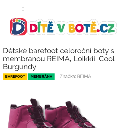
Přejít
NÁKUP
na
KOŠÍK
obsah
Dětské barefoot celoroční boty s
membránou REIMA, Loikkii, Cool
Burgundy
Značka:
REIMA
BAREFOOT
MEMBRÁNA