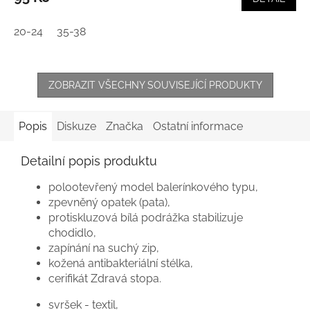
20-24
35-38
ZOBRAZIT VŠECHNY SOUVISEJÍCÍ PRODUKTY
Popis
Diskuze
Značka
Ostatní informace
Detailní popis produktu
polootevřený model balerínkového typu,
zpevněný opatek (pata),
protiskluzová bílá podrážka stabilizuje
chodidlo,
zapínání na suchý zip,
kožená antibakteriální stélka,
cerifikát Zdravá stopa.
svršek - textil,