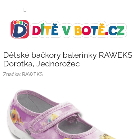
Přejít
NÁKUP
na
KOŠÍK
obsah
Dětské bačkory balerínky RAWEKS
Dorotka, Jednorožec
Značka:
RAWEKS