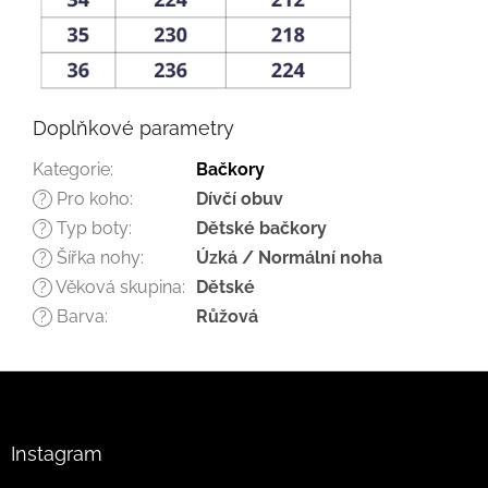
Doplňkové parametry
Kategorie
:
Bačkory
Pro koho
:
Dívčí obuv
?
Typ boty
:
Dětské bačkory
?
Šířka nohy
:
Úzká / Normální noha
?
Věková skupina
:
Dětské
?
Barva
:
Růžová
?
Z
á
p
a
Instagram
t