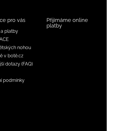
ce pro vás
Přijímáme online
platby
a platby
ACE
ětských nohou
ě v botě.cz
jší dotazy (FAQ)
í podmínky