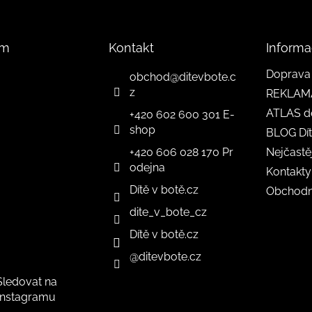
am
Kontakt
Informa
Doprava 
obchod
@
ditevbote.c
z
REKLAM
ATLAS d
+420 602 600 301 E-
shop
BLOG Dít
+420 606 028 170 Pr
Nejčastě
odejna
Kontakty
Dítě v botě.cz
Obchodn
dite_v_bote_cz
Dítě v botě.cz
@ditevbote.cz
Sledovat na
Instagramu