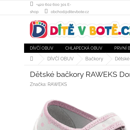
Přejít
+420 602 600 301 E-
na
shop
obchod@ditevbote.cz
obsah
DÍVČÍ OBUV
CHLAPECKÁ OBUV
PRVNÍ 
DÍVČÍ OBUV
Bačkory
Dětské
Domů
Dětské bačkory RAWEKS Doro
Značka:
RAWEKS