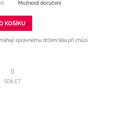
26
Možnosti doručení
O KOŠÍKU
áhají správnému držení těla při chůzi.
SDÍLET