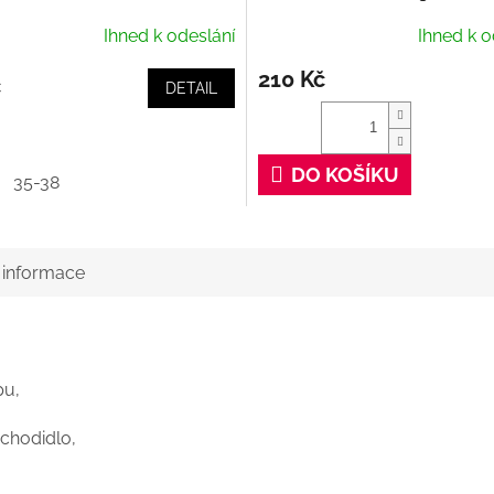
Ihned k odeslání
Ihned k o
210 Kč
č
DETAIL
DO KOŠÍKU
35-38
í informace
pu,
 chodidlo,