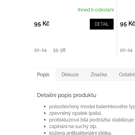
Ihned k odeslání
95 Kč
95 K
DETAIL
20-24
35-38
20-24
Popis
Diskuze
Značka
Ostatn
Detailní popis produktu
polootevřený model balerínkového ty
zpevněný opatek (pata),
protiskluzová bílá podrážka stabilizuje
zapínání na suchý zip,
kožená antibakteriální stélka,