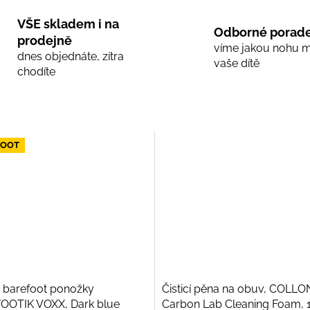
VŠE skladem i na
Odborné porade
prodejně
víme jakou nohu 
dnes objednáte, zítra
vaše dítě
chodíte
FOOT
 barefoot ponožky
Čisticí pěna na obuv, COLLO
OOTIK VOXX, Dark blue
Carbon Lab Cleaning Foam, 