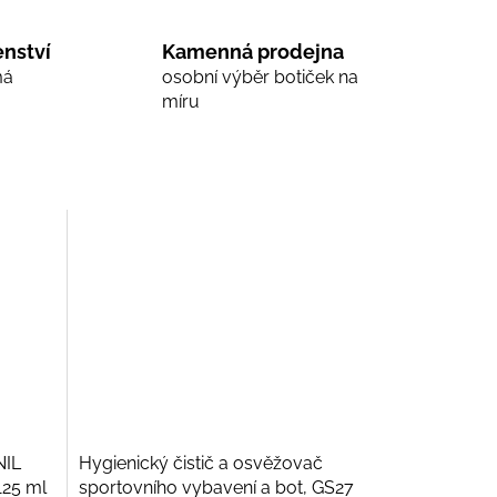
nství
Kamenná prodejna
má
osobní výběr botiček na
míru
NIL
Hygienický čistič a osvěžovač
125 ml
sportovního vybavení a bot, GS27