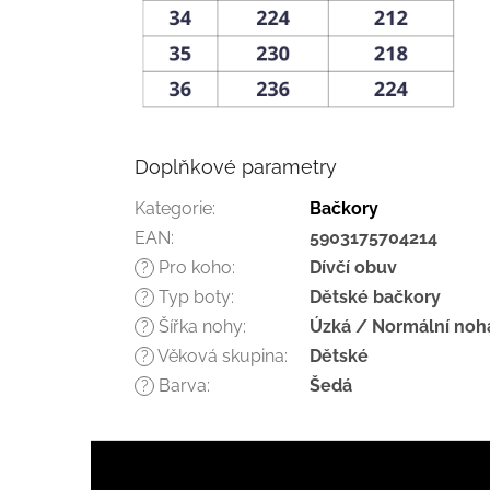
Doplňkové parametry
Kategorie
:
Bačkory
EAN
:
5903175704214
Pro koho
:
Dívčí obuv
?
Typ boty
:
Dětské bačkory
?
Šířka nohy
:
Úzká / Normální noh
?
Věková skupina
:
Dětské
?
Barva
:
Šedá
?
Z
á