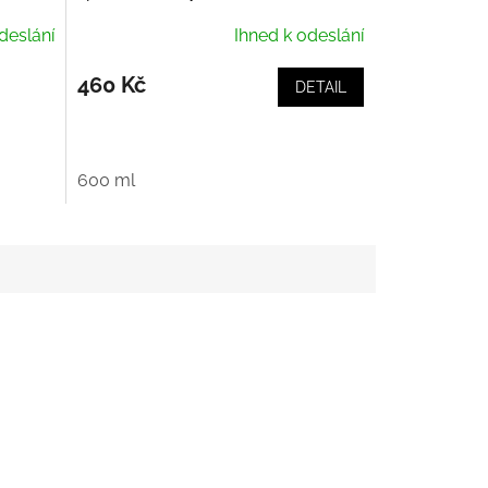
Purifiant Casque
deslání
Ihned k odeslání
460 Kč
DETAIL
600 ml