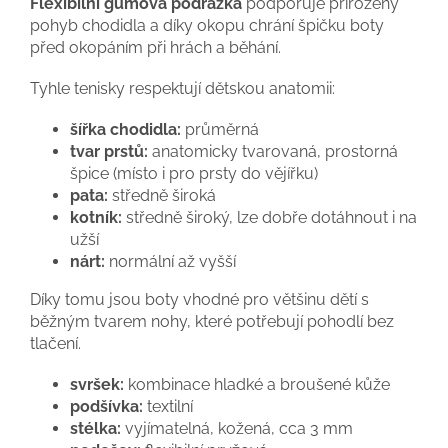
Flexibilní gumová podrážka
podporuje přirozený
pohyb chodidla a díky okopu chrání špičku boty
před okopáním při hrách a běhání.
Tyhle tenisky respektují dětskou anatomii:
šířka chodidla:
průměrná
tvar prstů:
anatomicky tvarovaná, prostorná
špice (místo i pro prsty do vějířku)
pata:
středně široká
kotník:
středně široký, lze dobře dotáhnout i na
užší
nárt:
normální až vyšší
Díky tomu jsou boty vhodné pro většinu dětí s
běžným tvarem nohy, které potřebují pohodlí bez
tlačení.
svršek:
kombinace hladké a broušené kůže
podšívka:
textilní
stélka:
vyjímatelná, kožená, cca 3 mm