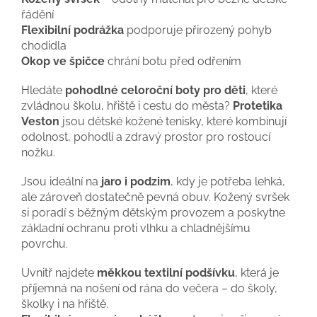
řádění
Flexibilní podrážka
podporuje přirozený pohyb
chodidla
Okop ve špičce
chrání botu před odřením
Hledáte
pohodlné celoroční boty pro děti
, které
zvládnou školu, hřiště i cestu do města?
Protetika
Veston
jsou dětské kožené tenisky, které kombinují
odolnost, pohodlí a zdravý prostor pro rostoucí
nožku.
Jsou ideální na
jaro i podzim
, kdy je potřeba lehká,
ale zároveň dostatečně pevná obuv. Kožený svršek
si poradí s běžným dětským provozem a poskytne
základní ochranu proti vlhku a chladnějšímu
povrchu.
Uvnitř najdete
měkkou textilní podšívku
, která je
příjemná na nošení od rána do večera – do školy,
školky i na hřiště.