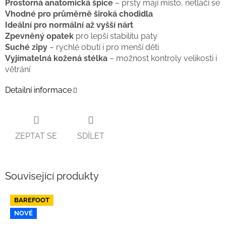
Prostorná anatomická špice
– prsty mají místo, netlačí se
Vhodné pro průměrně široká chodidla
Ideální pro normální až vyšší nárt
Zpevněný opatek
pro lepší stabilitu paty
Suché zipy
– rychlé obutí i pro menší děti
Vyjímatelná kožená stélka
– možnost kontroly velikosti i
větrání
Detailní informace
ZEPTAT SE
SDÍLET
Související produkty
BAREFOOT
NOVÉ