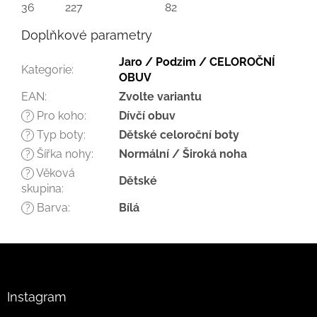
36
227
82
Doplňkové parametry
Jaro / Podzim / CELOROČNÍ
Kategorie
:
OBUV
EAN
:
Zvolte variantu
Pro koho
:
Dívčí obuv
?
Typ boty
:
Dětské celoroční boty
?
Šířka nohy
:
Normální / Široká noha
?
Věková
?
Dětské
skupina
:
Barva
:
Bílá
?
Z
á
p
a
Instagram
t