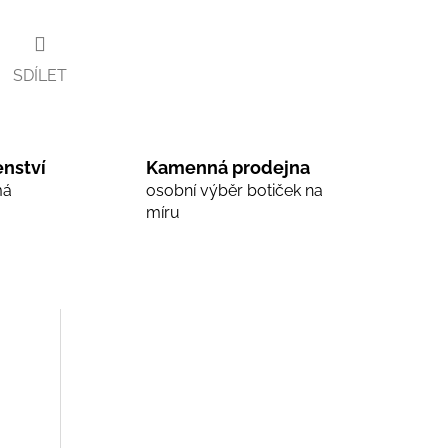
SDÍLET
nství
Kamenná prodejna
má
osobní výběr botiček na
míru