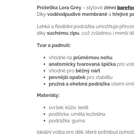
Protetika Lora Grey
– stylové
zimní
barefo
Díky
voděodpudivé membráně
a
hřejivé 
Lehká a flexibilní podrážka umožňuje přiroz
díky
suchému zipu
, což zvládnou i menší dě
Tvar a padnutí:
vhodné na
průměrnou nohu
anatomicky tvarovaná špička
pro vol
vhodné pro
běžný nárt
pevnější opatek
pro stabilitu
pružná a ohebná podrážka
všemi smě
Materiály:
svršek: kůže, textil
podšívka: umělá kožešina
podrážka: guma
Ideální volba pro děti, které potřebují poho