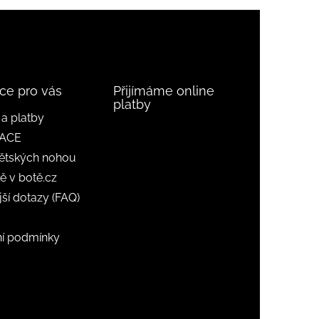
ce pro vás
Přijímáme online
platby
a platby
ACE
ětských nohou
ě v botě.cz
jší dotazy (FAQ)
í podmínky