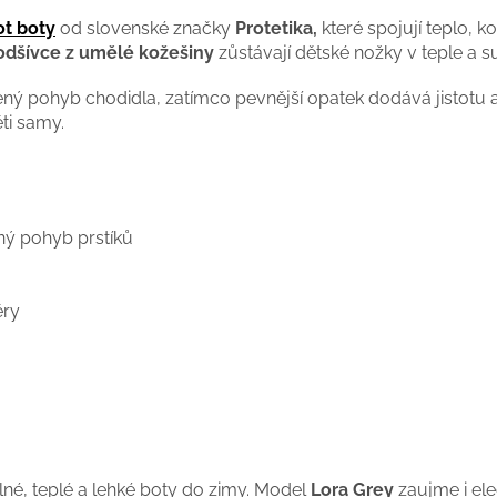
ot boty
od slovenské značky
Protetika,
které spojují teplo, k
podšívce z umělé kožešiny
zůstávají dětské nožky v teple a 
ený pohyb chodidla, zatímco pevnější opatek dodává jistotu a 
ti samy.
ný pohyb prstíků
ry
dlné, teplé a lehké boty do zimy. Model
Lora Grey
zaujme i ele