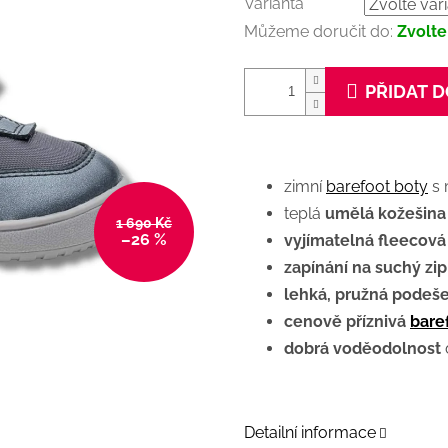
Varianta
Můžeme doručit do:
Zvolte
PŘIDAT D
zimní
barefoot boty
s 
teplá
umělá kožešina 
1 690 Kč
–26 %
vyjímatelná fleecová
zapínání na suchý zip
lehká, pružná podeš
cenově příznivá
bare
dobrá voděodolnost
Detailní informace