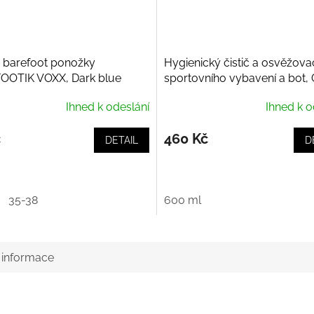
 barefoot ponožky
Hygienický čistič a osvěžova
OOTIK VOXX, Dark blue
sportovního vybavení a bot,
Purifiant Casque
Ihned k odeslání
Ihned k o
č
460 Kč
DETAIL
D
35-38
600 ml
í informace