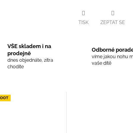
TISK
ZEPTAT SE
VŠE skladem i na
Odborné porade
prodejně
víme jakou nohu 
dnes objednáte, zítra
vaše dítě
chodíte
FOOT