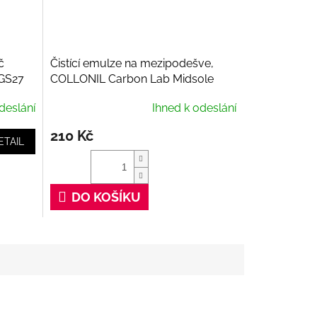
č
Čistící emulze na mezipodešve,
 GS27
COLLONIL Carbon Lab Midsole
Cleaner, 100 ml
deslání
Ihned k odeslání
210 Kč
ETAIL
DO KOŠÍKU