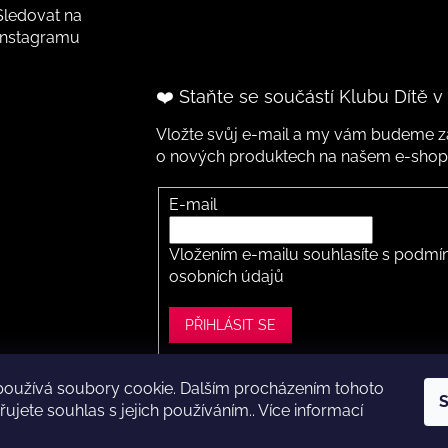
Sledovat na
Instagramu
❤️ Staňte se součástí Klubu Dítě v
Vložte svůj e-mail a my vám budeme za
o nových produktech na našem e-shop
E-mail
Vložením e-mailu souhlasíte s
podmín
osobních údajů
PŘIHLÁSIT SE
používá soubory cookie. Dalším procházením tohoto
S
ght 2026
Dítě v botě .cz
. Všechna práva vyhrazena.
Upravit nastavení
ujete souhlas s jejich používáním.. Více informací
Vytvořil Shoptet