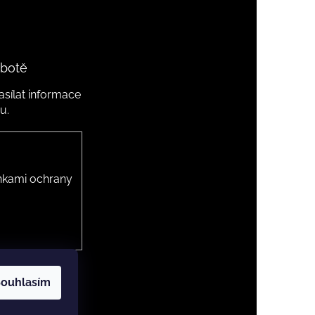
 botě
sílat informace
u.
kami ochrany
ouhlasím
 cookies