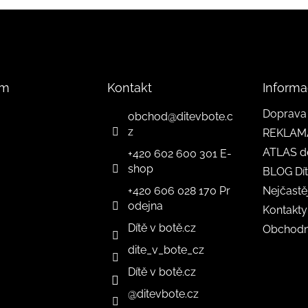
am
Kontakt
Informa
Doprava 
obchod
@
ditevbote.c
z
REKLAM
ATLAS d
+420 602 600 301 E-
shop
BLOG Dít
+420 606 028 170 Pr
Nejčastě
odejna
Kontakty
Dítě v botě.cz
Obchodn
dite_v_bote_cz
Dítě v botě.cz
@ditevbote.cz