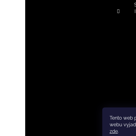
Tento web 
Copyri
webu vyjadř
zde
.