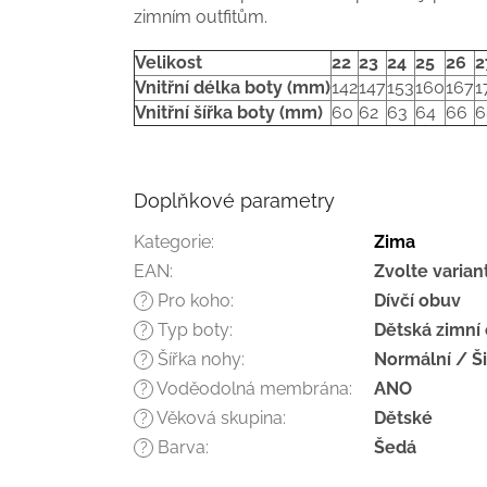
zimním outfitům.
Velikost
22
23
24
25
26
2
Vnitřní délka boty (mm)
142
147
153
160
167
1
Vnitřní šířka boty (mm)
60
62
63
64
66
6
Doplňkové parametry
Kategorie
:
Zima
EAN
:
Zvolte varian
Pro koho
:
Dívčí obuv
?
Typ boty
:
Dětská zimní
?
Šířka nohy
:
Normální / Š
?
Voděodolná membrána
:
ANO
?
Věková skupina
:
Dětské
?
Barva
:
Šedá
?