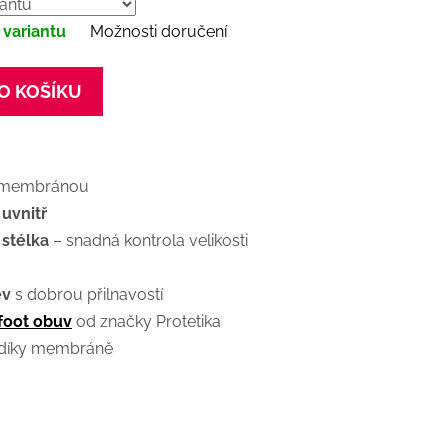
 variantu
Možnosti doručení
O KOŠÍKU
membránou
uvnitř
 stélka
– snadná kontrola velikosti
ev
s dobrou přilnavostí
foot obuv
od značky Protetika
díky membráně