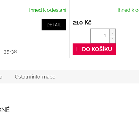
Ihned k odeslání
Ihned k o
210 Kč
č
DETAIL
DO KOŠÍKU
35-38
a
Ostatní informace
DNÉ