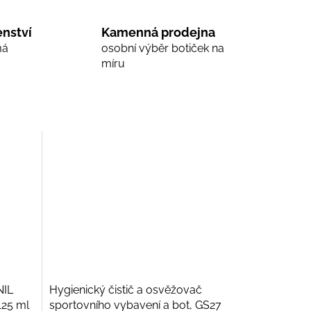
nství
Kamenná prodejna
má
osobní výběr botiček na
míru
NIL
Hygienický čistič a osvěžovač
125 ml
sportovního vybavení a bot, GS27