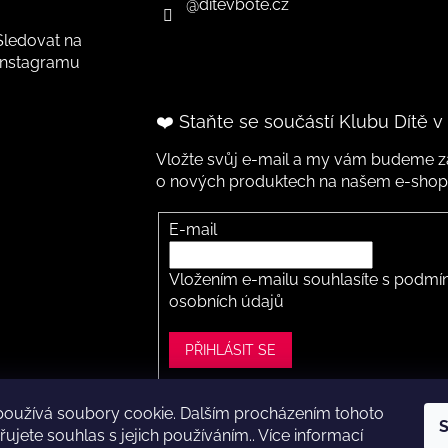
@ditevbote.cz
Sledovat na
Instagramu
❤️ Staňte se součástí Klubu Dítě v
Vložte svůj e-mail a my vám budeme za
o nových produktech na našem e-shop
E-mail
Vložením e-mailu souhlasíte s
podmín
osobních údajů
PŘIHLÁSIT SE
používá soubory cookie. Dalším procházením tohoto
S
ght 2026
Dítě v botě .cz
. Všechna práva vyhrazena.
Upravit nastavení
ujete souhlas s jejich používáním.. Více informací