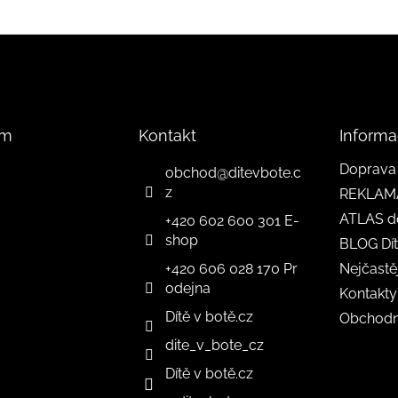
am
Kontakt
Informa
Doprava 
obchod
@
ditevbote.c
z
REKLAM
ATLAS d
+420 602 600 301 E-
shop
BLOG Dít
+420 606 028 170 Pr
Nejčastě
odejna
Kontakty
Dítě v botě.cz
Obchodn
dite_v_bote_cz
Dítě v botě.cz