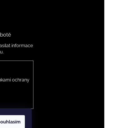
 botě
sílat informace
u.
kami ochrany
ouhlasím
 cookies