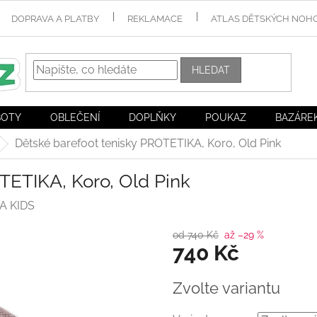
DOPRAVA A PLATBY
REKLAMACE
ATLAS DĚTSKÝCH NOH
HLEDAT
BOTY
OBLEČENÍ
DOPLŇKY
POUKAZ
BAZÁRE
Dětské barefoot tenisky PROTETIKA, Koro, Old Pink
TETIKA, Koro, Old Pink
A KIDS
od 740 Kč
až –29 %
740 Kč
Měrná
Zvolte variantu
cena: