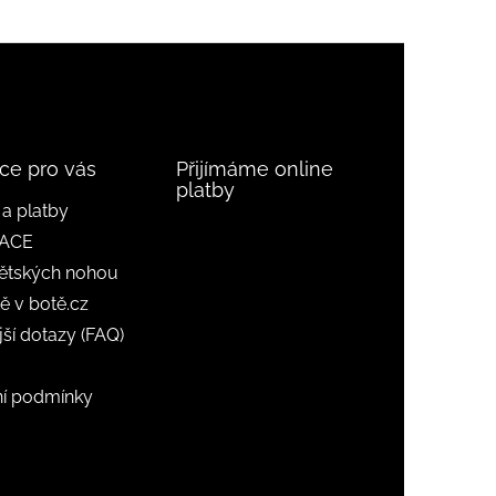
ce pro vás
Přijímáme online
platby
a platby
ACE
ětských nohou
ě v botě.cz
jší dotazy (FAQ)
í podmínky