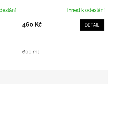
Purifiant Casque
deslání
Ihned k odeslání
460 Kč
DETAIL
600 ml