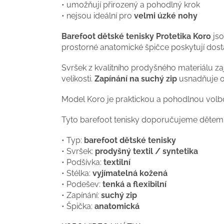
• umožňují přirozený a pohodlný krok
• nejsou ideální pro
velmi úzké nohy
Barefoot dětské tenisky Protetika Koro
jso
prostorné anatomické špičce poskytují dosta
Svršek z kvalitního prodyšného materiálu zaj
velikosti.
Zapínání na suchý zip
usnadňuje o
Model Koro je praktickou a pohodlnou volbo
Tyto barefoot tenisky doporučujeme dětem, 
• Typ:
barefoot dětské tenisky
• Svršek:
prodyšný textil / syntetika
• Podšívka:
textilní
• Stélka:
vyjímatelná kožená
• Podešev:
tenká a flexibilní
• Zapínání:
suchý zip
• Špička:
anatomická