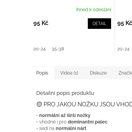
Ihned k odeslání
95 Kč
95 K
DETAIL
20-24
35-38
20-24
Popis
Videa (1)
Diskuze
Značk
Detailní popis produktu
🟡 PRO JAKOU NOŽKU JSOU VHO
•
normální až širší nožky
• vhodné i pro
dominantní palec
• sedí na
normální nárt