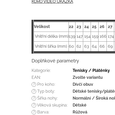
KORO VIDEO UKÁZKA
Velikost
22
23
24
25
26
27
Vnitřní délka (mm)
139
147
154
159
166
174
Vnitřní šířka (mm)
60
62
63
64
66
69
Doplňkové parametry
Kategorie
:
Tenisky / Plátěnky
EAN
:
Zvolte variantu
Pro koho
:
Dívčí obuv
?
Typ boty
:
Dětské tenisky/plát
?
Šířka nohy
:
Normální / Široká no
?
Věková skupina
:
Dětské
?
Barva
:
Růžová
?