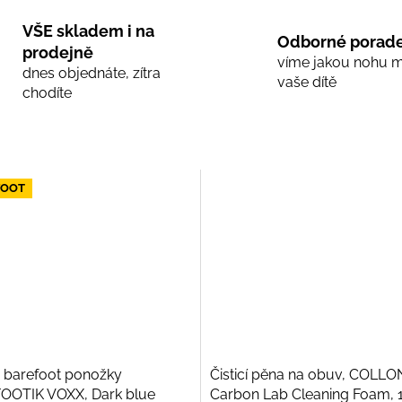
VŠE skladem i na
Odborné porade
prodejně
víme jakou nohu 
dnes objednáte, zítra
vaše dítě
chodíte
FOOT
 barefoot ponožky
Čisticí pěna na obuv, COLLO
OOTIK VOXX, Dark blue
Carbon Lab Cleaning Foam, 