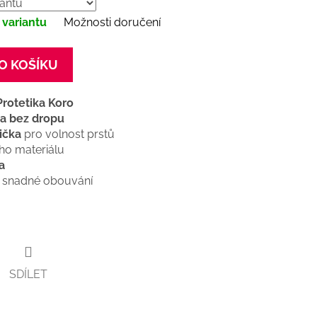
 variantu
Možnosti doručení
O KOŠÍKU
Protetika Koro
ka bez dropu
ička
pro volnost prstů
ího materiálu
a
 snadné obouvání
SDÍLET