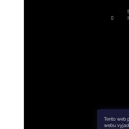
Tento web 
Copyri
webu vyjadř