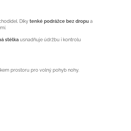
chodidel. Díky
tenké podrážce bez dropu
a
mí.
á stélka
usnadňuje údržbu i kontrolu
tkem prostoru pro volný pohyb nohy.