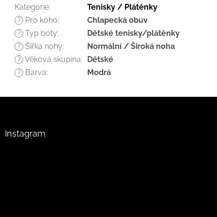
Kategorie
:
Tenisky / Plátěnky
Pro koho
:
Chlapecká obuv
?
Typ boty
:
Dětské tenisky/plátěnky
?
Šířka nohy
:
Normální / Široká noha
?
Věková skupina
:
Dětské
?
Barva
:
Modrá
?
Z
á
p
a
Instagram
t
í