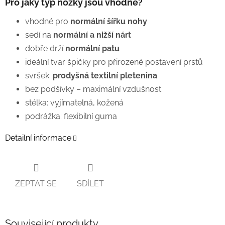
Pro jaký typ nožky jsou vhodné?
vhodné pro
normální šířku nohy
sedí na
normální a nižší nárt
dobře drží
normální patu
ideální tvar špičky pro přirozené postavení prstů
svršek:
prodyšná textilní pletenina
bez podšívky – maximální vzdušnost
stélka: vyjímatelná, kožená
podrážka: flexibilní guma
Detailní informace
ZEPTAT SE
SDÍLET
Související produkty