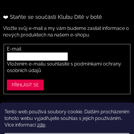
❤️ Staňte se součástí Klubu Dítě v botě
Vložte svůj e-mail a my vám budeme zasílat informace o
nových produktech na našem e-shopu.
E-mail
Vložením e-mailu souhlasíte s
podmínkami ochrany
osobních údajů
PŘIHLÁSIT SE
Tento web používá soubory cookie. Dalším procházením
Vytvořil Shoptet
tohoto webu vyjadřujete souhlas s jejich používáním..
Více informací
zde
.
Copyright 2026
Dítě v botě .cz
. Všechna práva vyhrazena.