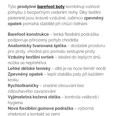
Tyto
prodyšné
barefoot boty
kombinují volnost
pohybu s bezpečným vedením nohy. Díky textilní
pletenině jsou krásně vzdušné, zatímco
zpevněný
opatek
pomáhá stabilitě při chůzi i běhání.
Barefoot konstrukce
– tenká flexibilní podrážka
podporuje přirozený pohyb chodidla
Anatomicky tvarovaná špička
– dostatek prostoru
pro prsty, vhodná pro pomalu sestupné prsty
Vzdušný textilní svršek
– ideální do teplých dnů,
nožka se nepřehřívá
Lehké dětské tenisky
– dítě je na noze téměř necítí
Zpevněný opatek
– lepší stabilita paty při každém
kroku
Rychlotkaničky
– snadné obouvání bez
zdlouhavého zavazování
Vyjímatelná kožená stélka
– kontrola velikosti i
hygiena
Nová flexibilní gumová podrážka
– výborná
ohebnost a kontakt se zemí