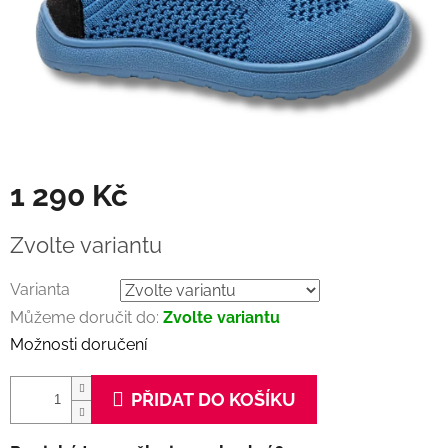
1 290 Kč
Měrná
Zvolte variantu
cena:
Varianta
Můžeme doručit do:
Zvolte variantu
Možnosti doručení
PŘIDAT DO KOŠÍKU