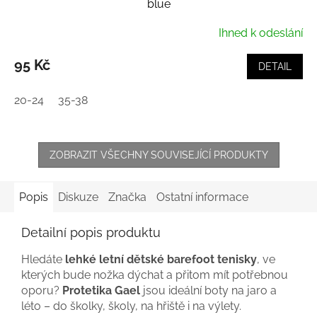
blue
Ihned k odeslání
95 Kč
DETAIL
20-24
35-38
ZOBRAZIT VŠECHNY SOUVISEJÍCÍ PRODUKTY
Popis
Diskuze
Značka
Ostatní informace
Detailní popis produktu
Hledáte
lehké letní dětské barefoot tenisky
, ve
kterých bude nožka dýchat a přitom mít potřebnou
oporu?
Protetika Gael
jsou ideální boty na jaro a
léto – do školky, školy, na hřiště i na výlety.