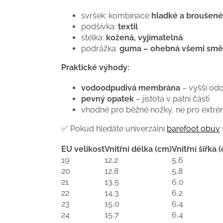
svršek: kombinace
hladké a broušené
podšívka:
textil
stélka:
kožená, vyjímatelná
podrážka:
guma – ohebná všemi smě
Praktické výhody:
vodoodpudivá membrána
– vyšší odo
pevný opatek
– jistota v patní části
vhodné pro běžné nožky, ne pro extr
✅ Pokud hledáte univerzální
barefoot obuv
EU velikost
Vnitřní délka (cm)
Vnitřní šířka 
19
12,2
5,6
20
12,8
5,8
21
13,5
6,0
22
14,3
6,2
23
15,0
6,4
24
15,7
6,4