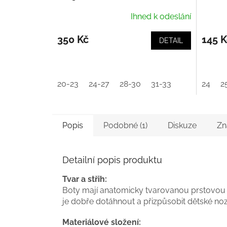
Ihned k odeslání
350 Kč
145 K
DETAIL
20-23
24-27
28-30
31-33
24
2
Popis
Podobné (1)
Diskuze
Zn
Detailní popis produktu
Tvar a střih:
Boty mají anatomicky tvarovanou prstovou
je dobře dotáhnout a přizpůsobit dětské noz
Materiálové složení: