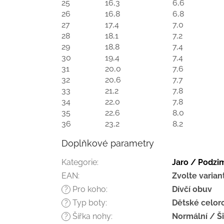
25
16,3
6,6
26
16,8
6,8
27
17,4
7,0
28
18,1
7,2
29
18,8
7,4
30
19,4
7,4
31
20,0
7,6
32
20,6
7,7
33
21,2
7,8
34
22,0
7,8
35
22,6
8,0
36
23,2
8,2
Doplňkové parametry
Kategorie
:
Jaro / Podz
EAN
:
Zvolte varian
Pro koho
:
Dívčí obuv
?
Typ boty
:
Dětské celor
?
Šířka nohy
:
Normální / Š
?