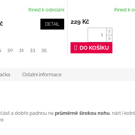
Ihned k odeslání
Ihned k o
229 Kč
č
DETAIL
DO KOŠÍKU
5
30
31
33
35
ačka
Ostatní informace
 část a dobře padnou na
průměrně širokou nohu
, nárt i ko
e.