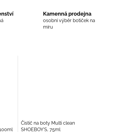
nství
Kamenná prodejna
má
osobní výběr botiček na
míru
Čistič na boty Multi clean
 100ml
SHOEBOY'S, 75ml