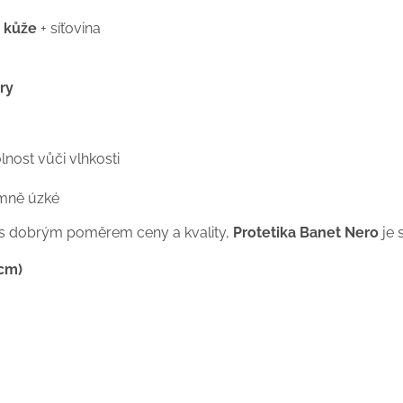
 kůže
+ síťovina
ry
lnost vůči vlhkosti
émně úzké
s dobrým poměrem ceny a kvality,
Protetika Banet Nero
je 
(cm)