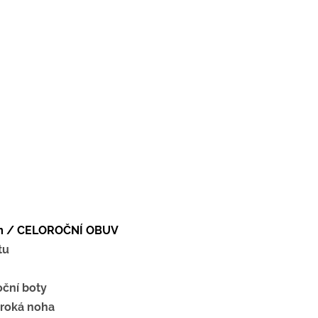
im / CELOROČNÍ OBUV
tu
oční boty
iroká noha