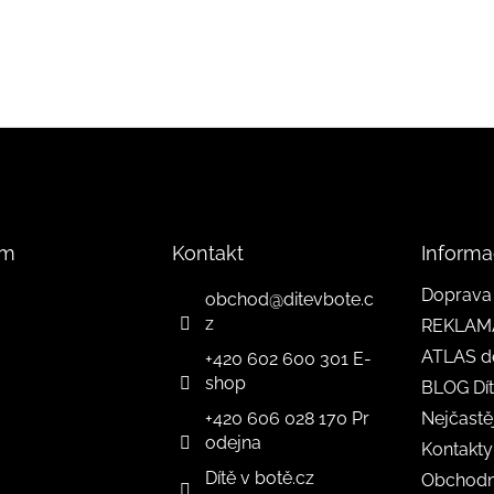
am
Kontakt
Informa
Doprava 
obchod
@
ditevbote.c
z
REKLAM
ATLAS d
+420 602 600 301 E-
shop
BLOG Dít
+420 606 028 170 Pr
Nejčastě
odejna
Kontakty
Dítě v botě.cz
Obchodn