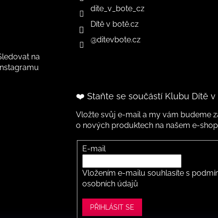
dite_v_bote_cz
Dítě v botě.cz
@ditevbote.cz
Sledovat na
Instagramu
❤️ Staňte se součástí Klubu Dítě v
Vložte svůj e-mail a my vám budeme za
o nových produktech na našem e-shop
E-mail
Vložením e-mailu souhlasíte s
podmín
osobních údajů
PŘIHLÁSIT SE