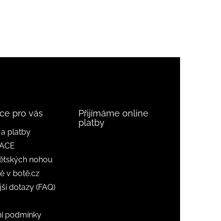
ce pro vás
Přijímáme online
platby
a platby
ACE
ětských nohou
ě v botě.cz
jší dotazy (FAQ)
í podmínky