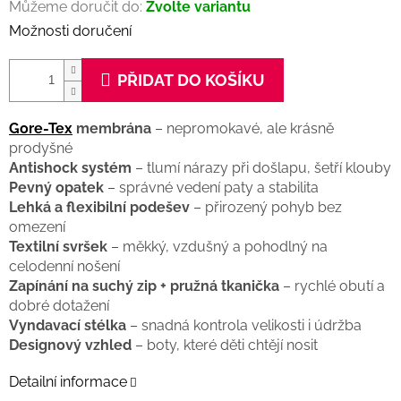
Můžeme doručit do:
Zvolte variantu
Možnosti doručení
PŘIDAT DO KOŠÍKU
Gore-Tex
membrána
– nepromokavé, ale krásně
prodyšné
Antishock systém
– tlumí nárazy při došlapu, šetří klouby
Pevný opatek
– správné vedení paty a stabilita
Lehká a flexibilní podešev
– přirozený pohyb bez
omezení
Textilní svršek
– měkký, vzdušný a pohodlný na
celodenní nošení
Zapínání na suchý zip + pružná tkanička
– rychlé obutí a
dobré dotažení
Vyndavací stélka
– snadná kontrola velikosti i údržba
Designový vzhled
– boty, které děti chtějí nosit
Detailní informace