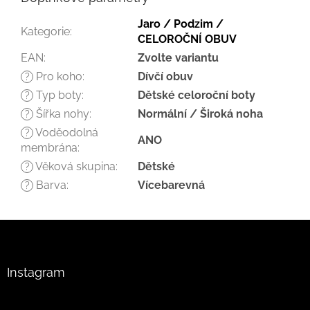
Jaro / Podzim /
Kategorie
:
CELOROČNÍ OBUV
EAN
:
Zvolte variantu
Pro koho
:
Dívčí obuv
?
Typ boty
:
Dětské celoroční boty
?
Šířka nohy
:
Normální / Široká noha
?
Voděodolná
?
ANO
membrána
:
Věková skupina
:
Dětské
?
Barva
:
Vícebarevná
?
Z
á
p
a
Instagram
t
í