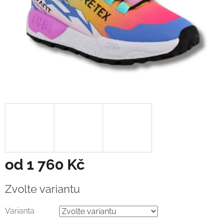
od
1 760 Kč
Měrná
Zvolte variantu
cena:
Varianta