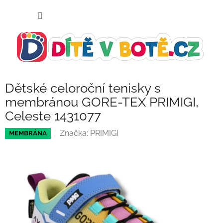
Přejít
NÁKUP
na
KOŠÍK
obsah
Dětské celoroční tenisky s
membránou GORE-TEX PRIMIGI,
Celeste 1431077
Značka:
PRIMIGI
MEMBRÁNA