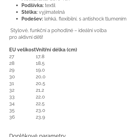
Podšívka:
textil
Stélka:
vyjímatelná
Podešev:
lehká, flexibilní, s antishock tlumením
Stylové, funkční a pohodlné – ideální volba
pro aktivní děti!
EU velikost
Vnitřní délka (cm)
27
17,8
28
18,5
29
19,0
30
20,0
31
20,5
32
21,2
33
22,0
34
22,5
35
23,0
36
23,9
Doplňkové parametry