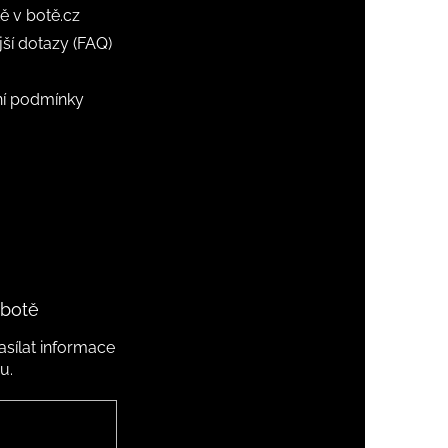
ě v botě.cz
jší dotazy (FAQ)
í podmínky
 botě
sílat informace
u.