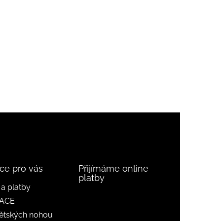
ce pro vás
Přijímáme online
platby
a platby
ACE
ětských nohou