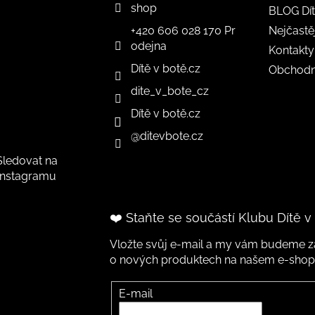
shop
BLOG Dít
+420 606 028 170 Pr
Nejčastě
odejna
Kontakty
Dítě v botě.cz
Obchodn
dite_v_bote_cz
Dítě v botě.cz
@ditevbote.cz
Sledovat na
Instagramu
❤️ Staňte se součástí Klubu Dítě v
Vložte svůj e-mail a my vám budeme za
o nových produktech na našem e-shop
E-mail