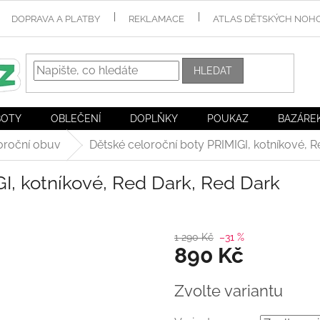
DOPRAVA A PLATBY
REKLAMACE
ATLAS DĚTSKÝCH NOH
HLEDAT
BOTY
OBLEČENÍ
DOPLŇKY
POUKAZ
BAZÁRE
oroční obuv
Dětské celoroční boty PRIMIGI, kotníkové, 
I, kotníkové, Red Dark, Red Dark
1 290 Kč
–31 %
890 Kč
Měrná
Zvolte variantu
cena: