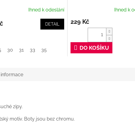
Ihned k odeslání
Ihned k o
229 Kč
č
DETAIL
DO KOŠÍKU
5
30
31
33
35
í informace
suché zipy.
tský motiv. Boty jsou bez chromu.