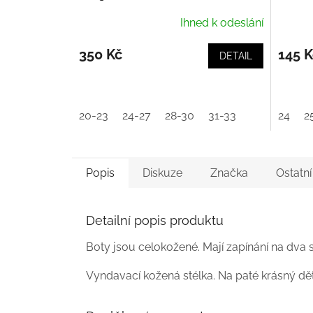
Ihned k odeslání
350 Kč
145 K
DETAIL
20-23
24-27
28-30
31-33
24
2
Popis
Diskuze
Značka
Ostatn
Detailní popis produktu
Boty jsou celokožené. Mají zapínání na dva 
Vyndavací kožená stélka. Na paté krásný dě