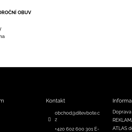
LOROČNÍ OBUV
y
ha
am
Kontakt
Informa
Doprava 
obchod
@
ditevbote.c
z
REKLAM
ATLAS d
+420 602 600 301 E-