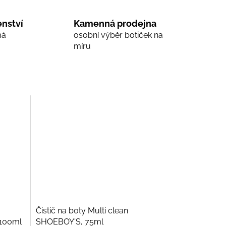
nství
Kamenná prodejna
má
osobní výběr botiček na
míru
Čistič na boty Multi clean
 100ml
SHOEBOY'S, 75ml