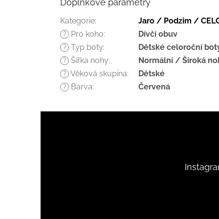
Doplňkové parametry
Kategorie
:
Jaro / Podzim / CE
Pro koho
:
Dívčí obuv
?
Typ boty
:
Dětské celoroční bot
?
Šířka nohy
:
Normální / Široká no
?
Věková skupina
:
Dětské
?
Barva
:
Červená
?
Z
á
p
a
t
Instagr
í