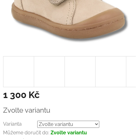
1 300 Kč
Měrná
Zvolte variantu
cena:
Varianta
Můžeme doručit do:
Zvolte variantu