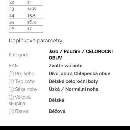
22
14
23
14,8
24
15,5
25
16,3
26
17
Doplňkové parametry
Jaro / Podzim / CELOROČNÍ
Kategorie
:
OBUV
EAN
:
Zvolte variantu
Pro koho
:
Dívčí obuv, Chlapecká obuv
?
Typ boty
:
Dětské celoroční boty
?
Šířka nohy
:
Úzká / Normální noha
?
Věková
?
Dětské
skupina
:
Barva
:
Béžová
?
Z