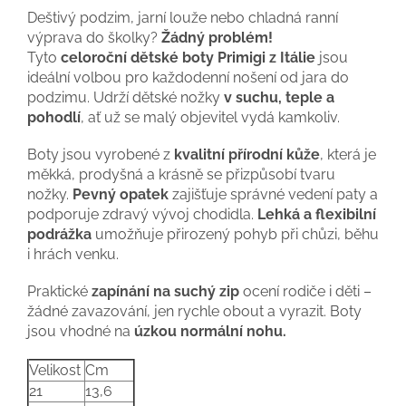
Deštivý podzim, jarní louže nebo chladná ranní
výprava do školky?
Žádný problém!
Tyto
celoroční dětské boty Primigi z Itálie
jsou
ideální volbou pro každodenní nošení od jara do
podzimu. Udrží dětské nožky
v suchu, teple a
pohodlí
, ať už se malý objevitel vydá kamkoliv.
Boty jsou vyrobené z
kvalitní přírodní kůže
, která je
měkká, prodyšná a krásně se přizpůsobí tvaru
nožky.
Pevný opatek
zajišťuje správné vedení paty a
podporuje zdravý vývoj chodidla.
Lehká a flexibilní
podrážka
umožňuje přirozený pohyb při chůzi, běhu
i hrách venku.
Praktické
zapínání na suchý zip
ocení rodiče i děti –
žádné zavazování, jen rychle obout a vyrazit. Boty
jsou vhodné na
úzkou normální nohu.
Velikost
Cm
21
13,6