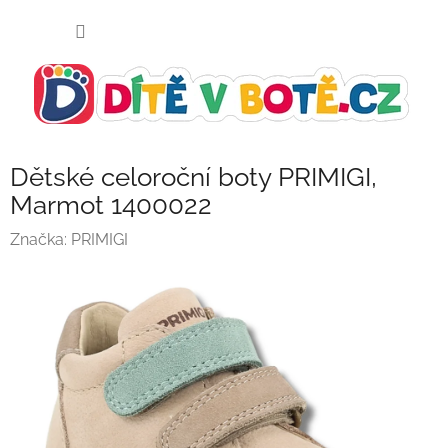
Přejít
NÁKUP
na
KOŠÍK
obsah
Dětské celoroční boty PRIMIGI,
Marmot 1400022
Značka:
PRIMIGI