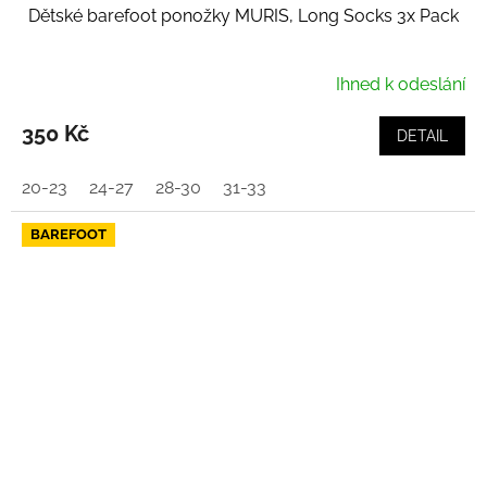
Dětské barefoot ponožky MURIS, Long Socks 3x Pack
Ihned k odeslání
350 Kč
DETAIL
20-23
24-27
28-30
31-33
BAREFOOT