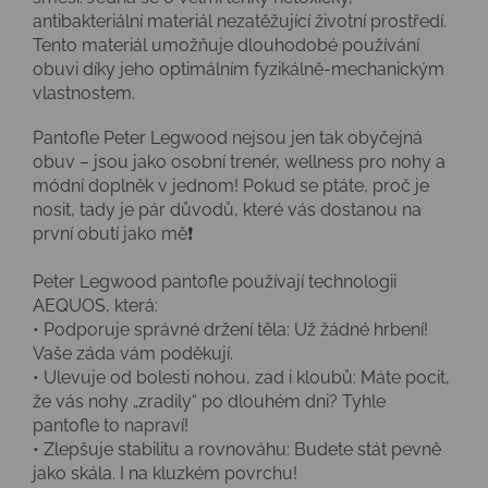
antibakteriální materiál nezatěžující životní prostředí.
Tento materiál umožňuje dlouhodobé používání
obuvi díky jeho optimálním fyzikálně-mechanickým
vlastnostem.
Pantofle Peter Legwood nejsou jen tak obyčejná
obuv – jsou jako osobní trenér, wellness pro nohy a
módní doplněk v jednom! Pokud se ptáte, proč je
nosit, tady je pár důvodů, které vás dostanou na
první obutí jako mě❗️
Peter Legwood pantofle používají technologii
AEQUOS, která:
• Podporuje správné držení těla: Už žádné hrbení!
Vaše záda vám poděkují.
• Ulevuje od bolesti nohou, zad i kloubů: Máte pocit,
že vás nohy „zradily“ po dlouhém dni? Tyhle
pantofle to napraví!
• Zlepšuje stabilitu a rovnováhu: Budete stát pevně
jako skála. I na kluzkém povrchu!