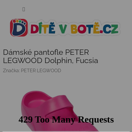
Přejít
NÁKUP
na
KOŠÍK
obsah
Dámské pantofle PETER
LEGWOOD Dolphin, Fucsia
Značka:
PETER LEGWOOD