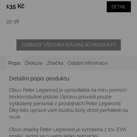
135 Kč
DETAIL
35-38
ZOBRAZIT VŠECHNY SOUVISEJÍCÍ PRODUKTY
Popis
Diskuze
Značka
Ostatní informace
Detailní popis produktu
Obuv Peter Legwood je upravitelná na míru pomocí
horkovzdušné pistole. Úpravu provádí pouze
vyškolený personál v prodejnách Peter Legwood.
Díky této úpravě vám budou boty držet perfektně na
noze.
Obuv značky Peter Legwood je vyrobena z tzv. EVA
směsi. Jedná se o velmi lehký netoxický,