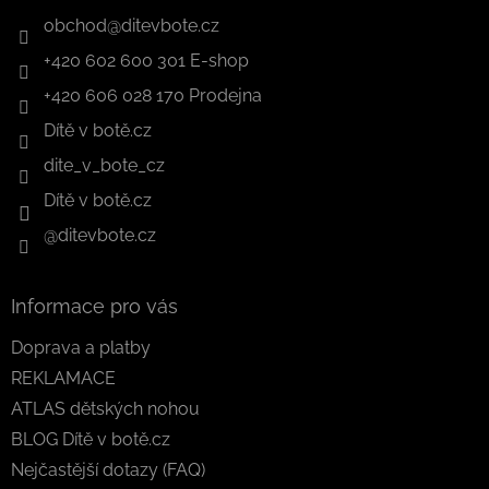
obchod
@
ditevbote.cz
+420 602 600 301 E-shop
+420 606 028 170 Prodejna
Dítě v botě.cz
dite_v_bote_cz
Dítě v botě.cz
@ditevbote.cz
Informace pro vás
Doprava a platby
REKLAMACE
ATLAS dětských nohou
BLOG Dítě v botě.cz
Nejčastější dotazy (FAQ)