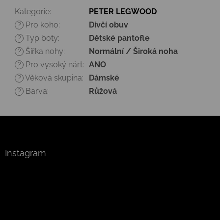
Kategorie
:
PETER LEGWOOD
Pro koho
:
Dívčí obuv
?
Typ boty
:
Dětské pantofle
?
Šířka nohy
:
Normální / Široká noha
?
Pro vysoký nárt
:
ANO
?
Věková skupina
:
Dámské
?
Barva
:
Růžová
?
Z
á
p
a
Instagram
t
í