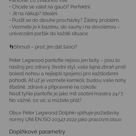
Pantofle, co zvládnou vše:
• Chcete se válet na gauči? Perfektní.
• Jít na nákup? Ideální.
• Pustit se do dlouhé procházky? Žádný problém.
• Vezmete je k bazénu, do sauny i na dovolenou –
univerzální parťák do každé situace.
👣Shrnutí – proč jim dát šanci?
Peter Legwood pantofle nejsou jen boty – jsou to
nástroj pro zdravý životní styl, vaše tajná zbraň proti
bolesti nohou a nejlepší spojenci pro každodenní
pohodlí. Ať už je vezmete kamkoli, budou vaše nohy
šťastné, zdravé a připravené na cokoliv.
Nosit tyhle pantofle je jako mít osobní maséra 24/7.
No vážně, co víc si můžete přát?
Obuv Peter Legwood Dolphin splňuje požadavky
normy UNI EN ISO 20347:2022 jako pracovní obuv.
Doplňkové parametry