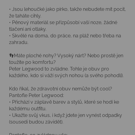
• Jsou lehoučké jako pírko, takže nebudete mít pocit,
že taháte cihly.
• Pěnový materiál se přizpůsobí vaší noze, žádné
tlačení ani otlaky.
• Skvělé na doma, do práce, na pláž nebo třeba na
zahradu.
👣Máte ploché nohy? Vysoký nárt? Nebo prostě jen
toužíte po komfortu?
Peter Legwood to zvládne. Tohle je obuv pro
každého, kdo si váží svých nohou (a svého pohodlí).
Kdo říkal, že zdravotní obuv nemůže být cool?
Pantofle Peter Legwood:
• Přichází v záplavě barev a stylů, které se hodí ke
každému outfitu.
• Ukažte svůj vkus, i když jdete jen vynést odpadky
(sousedi budou závidět).