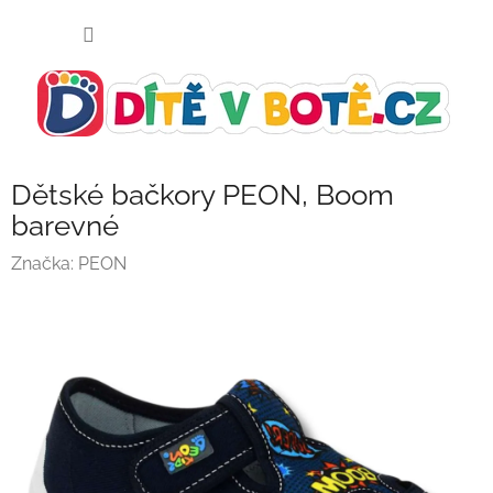
Přejít
NÁKUP
na
KOŠÍK
obsah
Dětské bačkory PEON, Boom
barevné
Značka:
PEON