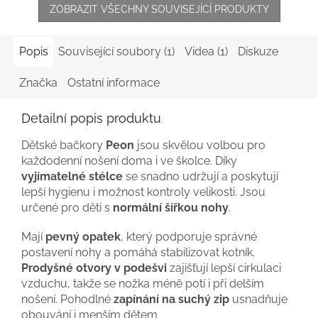
ZOBRAZIT VŠECHNY SOUVISEJÍCÍ PRODUKTY
Popis
Související soubory (1)
Videa (1)
Diskuze
Značka
Ostatní informace
Detailní popis produktu
Dětské bačkory
Peon
jsou skvělou volbou pro
každodenní nošení doma i ve školce. Díky
vyjímatelné stélce
se snadno udržují a poskytují
lepší hygienu i možnost kontroly velikosti. Jsou
určené pro děti s
normální šířkou nohy
.
Mají
pevný opatek
, který podporuje správné
postavení nohy a pomáhá stabilizovat kotník.
Prodyšné otvory v podešvi
zajišťují lepší cirkulaci
vzduchu, takže se nožka méně potí i při delším
nošení. Pohodlné
zapínání na suchý zip
usnadňuje
obouvání i menším dětem.