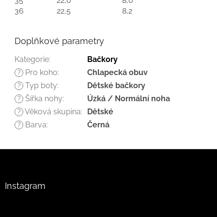
35
22,0
8,0
36
22,5
8,2
Doplňkové parametry
Kategorie
:
Bačkory
Pro koho
:
Chlapecká obuv
?
Typ boty
:
Dětské bačkory
?
Šířka nohy
:
Úzká / Normální noha
?
Věková skupina
:
Dětské
?
Barva
:
Černá
?
Z
á
p
a
Instagram
t
í