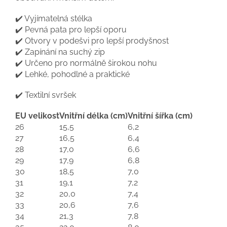
✔️ Vyjímatelná stélka
✔️ Pevná pata pro lepší oporu
✔️ Otvory v podešvi pro lepší prodyšnost
✔️ Zapínání na suchý zip
✔️ Určeno pro normálně širokou nohu
✔️ Lehké, pohodlné a praktické
✔️ Textilní svršek
EU velikost
Vnitřní délka (cm)
Vnitřní šířka (cm)
26
15,5
6,2
27
16,5
6,4
28
17,0
6,6
29
17,9
6,8
30
18,5
7,0
31
19,1
7,2
32
20,0
7,4
33
20,6
7,6
34
21,3
7,8