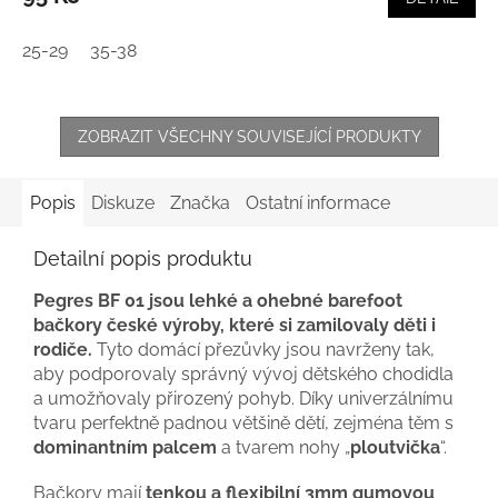
25-29
35-38
ZOBRAZIT VŠECHNY SOUVISEJÍCÍ PRODUKTY
Popis
Diskuze
Značka
Ostatní informace
Detailní popis produktu
Pegres BF 01 jsou lehké a ohebné barefoot
bačkory české výroby, které si zamilovaly děti i
rodiče.
Tyto domácí přezůvky jsou navrženy tak,
aby podporovaly správný vývoj dětského chodidla
a umožňovaly přirozený pohyb. Díky univerzálnímu
tvaru perfektně padnou většině dětí, zejména těm s
dominantním palcem
a tvarem nohy „
ploutvička
“.
Bačkory mají
tenkou a flexibilní 3mm gumovou