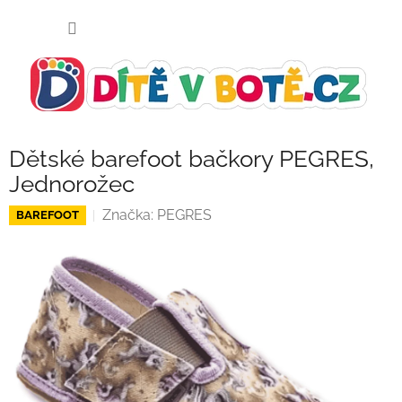
Přejít
NÁKUP
na
KOŠÍK
obsah
Dětské barefoot bačkory PEGRES,
Jednorožec
Značka:
PEGRES
BAREFOOT