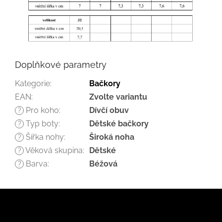
Doplňkové parametry
Kategorie
:
Bačkory
EAN
:
Zvolte variantu
Pro koho
:
Dívčí obuv
?
Typ boty
:
Dětské bačkory
?
Šířka nohy
:
Široká noha
?
Věková skupina
:
Dětské
?
Barva
:
Béžová
?
Z
á
p