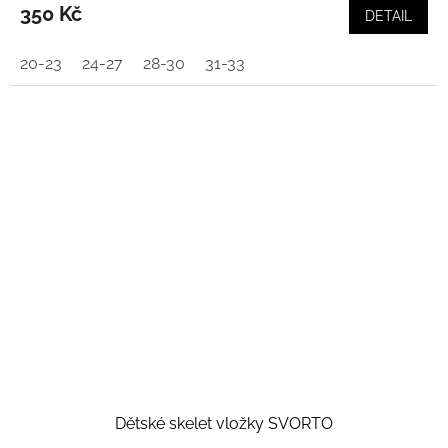
350 Kč
DETAIL
20-23
24-27
28-30
31-33
Dětské skelet vložky SVORTO