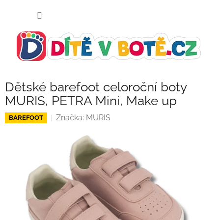
Přejít
NÁKUP
na
KOŠÍK
obsah
Dětské barefoot celoroční boty
MURIS, PETRA Mini, Make up
Značka:
MURIS
BAREFOOT