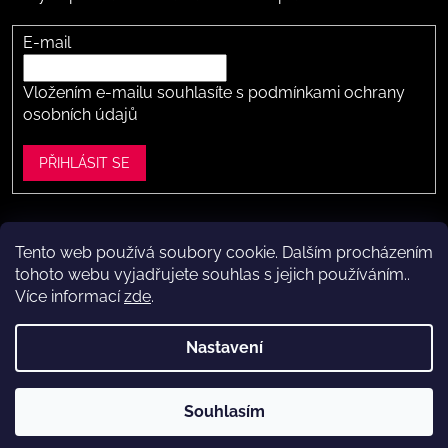
E-mail
Vložením e-mailu souhlasíte s
podmínkami ochrany
osobních údajů
PŘIHLÁSIT SE
Tento web používá soubory cookie. Dalším procházením
Vytvořil Shoptet
tohoto webu vyjadřujete souhlas s jejich používáním..
Více informací
zde
.
Copyright 2026
Dítě v botě .cz
. Všechna práva vyhrazena.
Upravit nastavení cookies
Nastavení
Máte to k nám kousek?
Navštivte naši kamennou prodejnu
Souhlasím
ve Vestci (kousek za Prahou) – nožky změříme a poradíme s
výběrem.
Kamenná prodejna dětské obuvi Dítě v botě.cz
ve Vestci u Prahy (Praha-západ)