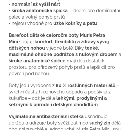
•
normální až vyšší nárt
•
široká anatomická špička
– ideální pro dominantní
palec a volný pohyb prstů
• nejsou vhodné pro
úzké kotníky a patu
Barefoot dětské celoroční boty Muris Petra
Mini
spojují
komfort, flexibilitu a zdravý vývoj
dětských nohou
v jedné botě. Díky
tenké,
maximálně ohebné podrážce s nulovým dropem
a
široké anatomické špičce
mají děti dostatek
prostoru pro přirozený pohyb prstů a lepší cit pro
povrch pod nohou.
Boty jsou vyrobené z
80 % rostlinných materiálů
–
svrchní část z hroznového odpadu a podšívka z
kukuřice – což je dělá
lehkými, prodyšnými a
šetrnými k přírodě i dětským chodidlům
.
Vyjímatelná antibakteriální stélka
usnadňuje
údržbu a udržuje boty svěží, zatímco
suchý zip
dělá
obouvání rychlé a jednoduché. Muris Petra Mini jsou