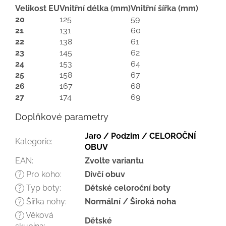
Velikost EU
Vnitřní délka (mm)
Vnitřní šířka (mm)
20
125
59
21
131
60
22
138
61
23
145
62
24
153
64
25
158
67
26
167
68
27
174
69
Doplňkové parametry
Jaro / Podzim / CELOROČNÍ
Kategorie
:
OBUV
EAN
:
Zvolte variantu
Pro koho
:
Dívčí obuv
?
Typ boty
:
Dětské celoroční boty
?
Šířka nohy
:
Normální / Široká noha
?
Věková
?
Dětské