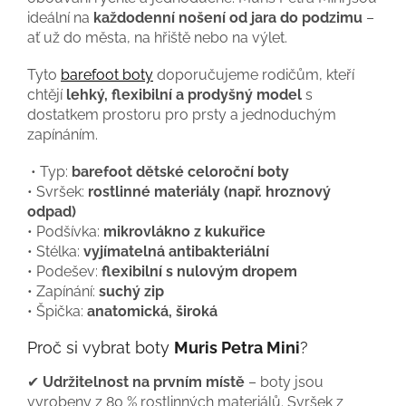
ideální na
každodenní nošení od jara do podzimu
–
ať už do města, na hřiště nebo na výlet.
Tyto
barefoot boty
doporučujeme rodičům, kteří
chtějí
lehký, flexibilní a prodyšný model
s
dostatkem prostoru pro prsty a jednoduchým
zapínáním.
• Typ:
barefoot dětské celoroční boty
• Svršek:
rostlinné materiály (např. hroznový
odpad)
• Podšívka:
mikrovlákno z kukuřice
• Stélka:
vyjímatelná antibakteriální
• Podešev:
flexibilní s nulovým dropem
• Zapínání:
suchý zip
• Špička:
anatomická, široká
Proč si vybrat boty
Muris Petra Mini
?
✔
Udržitelnost na prvním místě
– boty jsou
vyrobeny z 80 % rostlinných materiálů. Svršek z