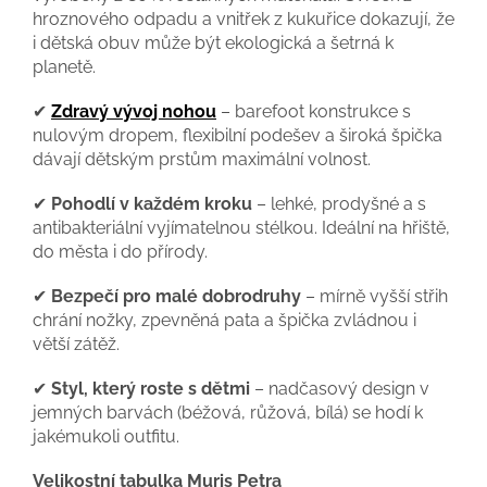
hroznového odpadu a vnitřek z kukuřice dokazují, že
i dětská obuv může být ekologická a šetrná k
planetě.
✔
Zdravý vývoj nohou
– barefoot konstrukce s
nulovým dropem, flexibilní podešev a široká špička
dávají dětským prstům maximální volnost.
✔
Pohodlí v každém kroku
– lehké, prodyšné a s
antibakteriální vyjímatelnou stélkou. Ideální na hřiště,
do města i do přírody.
✔
Bezpečí pro malé dobrodruhy
– mírně vyšší střih
chrání nožky, zpevněná pata a špička zvládnou i
větší zátěž.
✔
Styl, který roste s dětmi
– nadčasový design v
jemných barvách (béžová, růžová, bílá) se hodí k
jakémukoli outfitu.
Velikostní tabulka Muris Petra