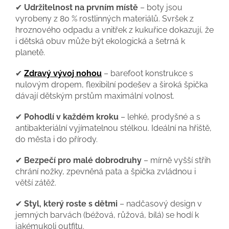
✔
Udržitelnost na prvním místě
– boty jsou
vyrobeny z 80 % rostlinných materiálů. Svršek z
hroznového odpadu a vnitřek z kukuřice dokazují, že
i dětská obuv může být ekologická a šetrná k
planetě.
✔
Zdravý vývoj nohou
– barefoot konstrukce s
nulovým dropem, flexibilní podešev a široká špička
dávají dětským prstům maximální volnost.
✔
Pohodlí v každém kroku
– lehké, prodyšné a s
antibakteriální vyjímatelnou stélkou. Ideální na hřiště,
do města i do přírody.
✔
Bezpečí pro malé dobrodruhy
– mírně vyšší střih
chrání nožky, zpevněná pata a špička zvládnou i
větší zátěž.
✔
Styl, který roste s dětmi
– nadčasový design v
jemných barvách (béžová, růžová, bílá) se hodí k
jakémukoli outfitu.