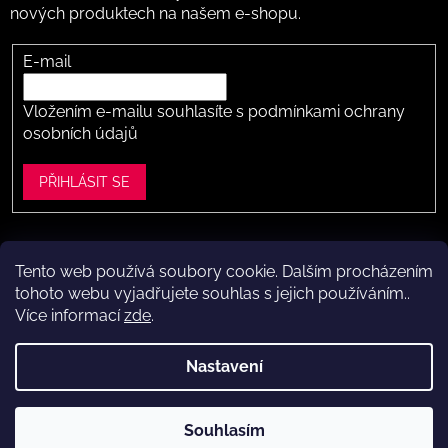
nových produktech na našem e-shopu.
E-mail
Vložením e-mailu souhlasíte s
podmínkami ochrany
osobních údajů
PŘIHLÁSIT SE
Tento web používá soubory cookie. Dalším procházením
Vytvořil Shoptet
tohoto webu vyjadřujete souhlas s jejich používáním..
Více informací
zde
.
Copyright 2026
Dítě v botě .cz
. Všechna práva vyhrazena.
Upravit nastavení cookies
Nastavení
Máte to k nám kousek?
Navštivte naši kamennou prodejnu
Souhlasím
ve Vestci (kousek za Prahou) – nožky změříme a poradíme s
výběrem.
Kamenná prodejna dětské obuvi Dítě v botě.cz