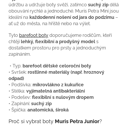
údržbu a udržuje boty svěží, zatímco
suchý zip
dělá
obouvání rychlé a jednoduché. Muris Petra Mini jsou
ideální na
každodenní nošení od jara do podzimu
–
ať už do města, na hřiště nebo na výlet.
Tyto
barefoot boty
doporučujeme rodičům, kteří
chtějí
lehký, flexibilní a prodyšný model
s
dostatkem prostoru pro prsty a jednoduchým
zapínáním.
• Typ:
barefoot dětské celoroční boty
• Svršek:
rostlinné materiály (např. hroznový
odpad)
• Podšívka:
mikrovlákno z kukuřice
• Stélka:
vyjímatelná antibakteriální
• Podešev:
flexibilní s nulovým dropem
• Zapínání:
suchý zip
• Špička:
anatomická, široká
Proč si vybrat boty
Muris Petra Junior
?