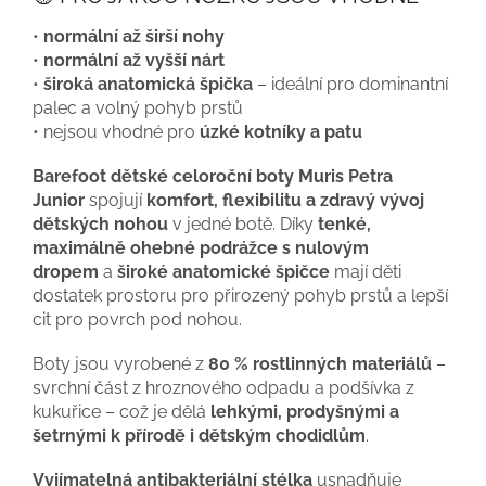
•
normální až širší nohy
•
normální až vyšší nárt
•
široká anatomická špička
– ideální pro dominantní
palec a volný pohyb prstů
• nejsou vhodné pro
úzké kotníky a patu
Barefoot dětské celoroční boty Muris Petra
Junior
spojují
komfort, flexibilitu a zdravý vývoj
dětských nohou
v jedné botě. Díky
tenké,
maximálně ohebné podrážce s nulovým
dropem
a
široké anatomické špičce
mají děti
dostatek prostoru pro přirozený pohyb prstů a lepší
cit pro povrch pod nohou.
Boty jsou vyrobené z
80 % rostlinných materiálů
–
svrchní část z hroznového odpadu a podšívka z
kukuřice – což je dělá
lehkými, prodyšnými a
šetrnými k přírodě i dětským chodidlům
.
Vyjímatelná antibakteriální stélka
usnadňuje