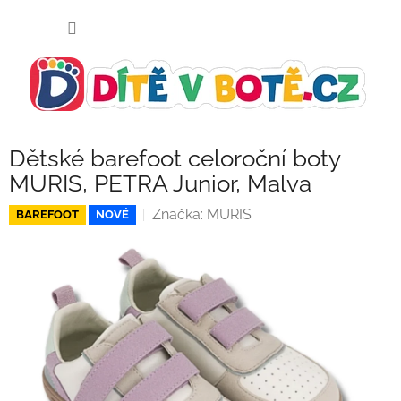
Přejít
NÁKUP
na
KOŠÍK
obsah
Dětské barefoot celoroční boty
MURIS, PETRA Junior, Malva
Značka:
MURIS
BAREFOOT
NOVÉ