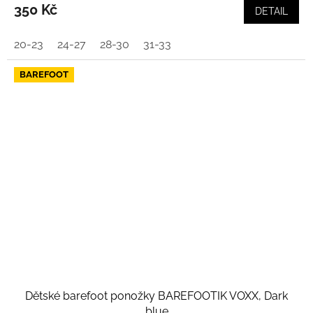
350 Kč
DETAIL
20-23
24-27
28-30
31-33
BAREFOOT
Dětské barefoot ponožky BAREFOOTIK VOXX, Dark
blue