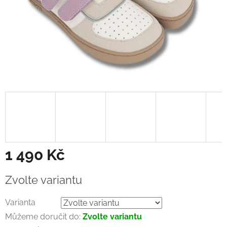
1 490 Kč
Měrná
Zvolte variantu
cena:
Varianta
Můžeme doručit do:
Zvolte variantu