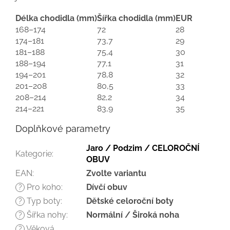
Délka chodidla (mm)
Šířka chodidla (mm)
EUR
168–174
72
28
174–181
73,7
29
181–188
75,4
30
188–194
77,1
31
194–201
78,8
32
201–208
80,5
33
208–214
82,2
34
214–221
83,9
35
Doplňkové parametry
Jaro / Podzim / CELOROČNÍ
Kategorie
:
OBUV
EAN
:
Zvolte variantu
Pro koho
:
Dívčí obuv
?
Typ boty
:
Dětské celoroční boty
?
Šířka nohy
:
Normální / Široká noha
?
Věková
?