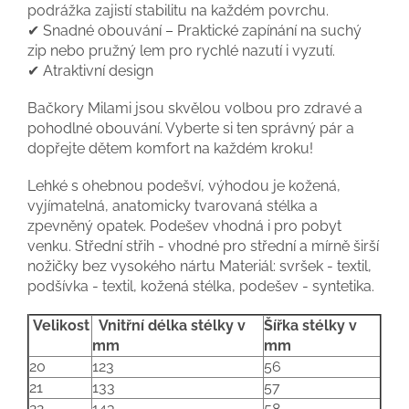
podrážka zajistí stabilitu na každém povrchu.
✔ Snadné obouvání – Praktické zapínání na suchý
zip nebo pružný lem pro rychlé nazutí i vyzutí.
✔ Atraktivní design
Bačkory Milami jsou skvělou volbou pro zdravé a
pohodlné obouvání. Vyberte si ten správný pár a
dopřejte dětem komfort na každém kroku!
Lehké s ohebnou podešví, výhodou je kožená,
vyjímatelná, anatomicky tvarovaná stélka a
zpevněný opatek. Podešev vhodná i pro pobyt
venku. Střední střih - vhodné pro střední a mírně širší
nožičky bez vysokého nártu Materiál: svršek - textil,
podšívka - textil, kožená stélka, podešev - syntetika.
Velikost
Vnitřní délka stélky v
Šířka stélky v
mm
mm
20
123
56
21
133
57
22
143
58