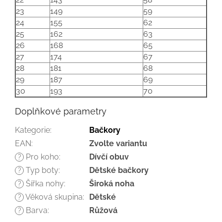
23
149
59
24
155
62
25
162
63
26
168
65
27
174
67
28
181
68
29
187
69
30
193
70
Doplňkové parametry
Kategorie
:
Bačkory
EAN
:
Zvolte variantu
Pro koho
:
Dívčí obuv
?
Typ boty
:
Dětské bačkory
?
Šířka nohy
:
Široká noha
?
Věková skupina
:
Dětské
?
Barva
:
Růžová
?