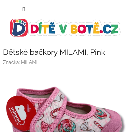
Přejít
NÁKUP
na
KOŠÍK
obsah
Dětské bačkory MILAMI, Pink
Značka:
MILAMI