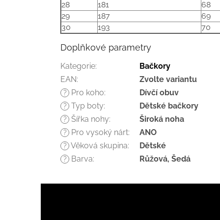
28
181
68
29
187
69
30
193
70
Doplňkové parametry
Kategorie
:
Bačkory
EAN
:
Zvolte variantu
Pro koho
:
Dívčí obuv
?
Typ boty
:
Dětské bačkory
?
Šířka nohy
:
Široká noha
?
Pro vysoký nárt
:
ANO
?
Věková skupina
:
Dětské
?
Barva
:
Růžová, Šedá
?
Z
á
p