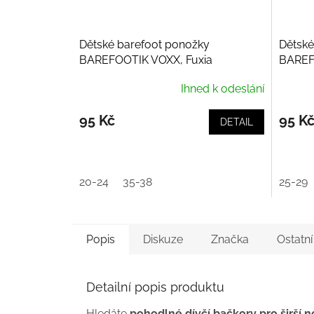
Dětské barefoot ponožky
Dětské
BAREFOOTIK VOXX, Fuxia
BAREF
Ihned k odeslání
95 Kč
95 K
DETAIL
20-24
35-38
25-29
Popis
Diskuze
Značka
Ostatn
Detailní popis produktu
Hledáte
pohodlné dívčí bačkory pro širší 