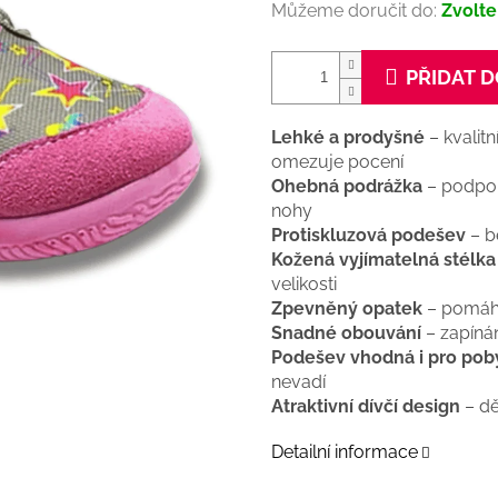
Můžeme doručit do:
Zvolte
PŘIDAT D
Lehké a prodyšné
– kvalitn
omezuje pocení
Ohebná podrážka
– podpor
nohy
Protiskluzová podešev
– b
Kožená vyjímatelná stélka
velikosti
Zpevněný opatek
– pomáh
Snadné obouvání
– zapíná
Podešev vhodná i pro pob
nevadí
Atraktivní dívčí design
– dě
Detailní informace