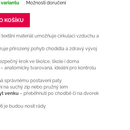
 variantu
Možnosti doručení
O KOŠÍKU
í textilní materiál umožňuje cirkulaci vzduchu a
uje přirozený pohyb chodidla a zdravý vývoj
ezpečný krok ve školce, škole i doma
– anatomicky tvarovaná, ideální pro kontrolu
á správnému postavení paty
ní na suchý zip nebo pružný lem
yt venku
– přeběhnutí po chodbě či na dvorek
ti je budou nosit rády