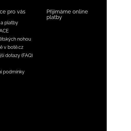
ce pro vás
Přijímáme online
platby
a platby
ACE
ětských nohou
ě v botě.cz
jší dotazy (FAQ)
í podmínky