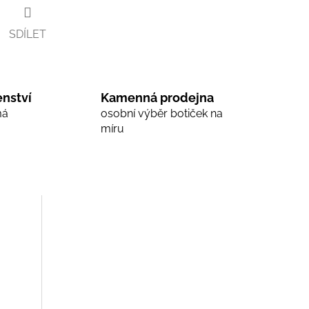
SDÍLET
nství
Kamenná prodejna
má
osobní výběr botiček na
míru