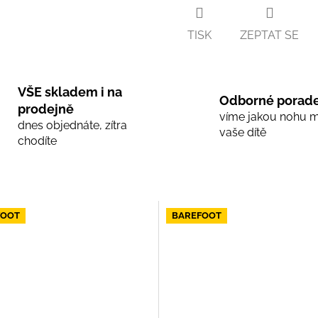
TISK
ZEPTAT SE
VŠE skladem i na
Odborné porade
prodejně
víme jakou nohu 
dnes objednáte, zítra
vaše dítě
chodíte
FOOT
BAREFOOT