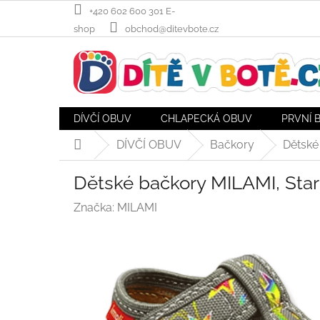
Přejít
+420 602 600 301 E-
na
shop
obchod@ditevbote.cz
obsah
DÍVČÍ OBUV
CHLAPECKÁ OBUV
PRVNÍ 
DÍVČÍ OBUV
Bačkory
Dětské
Domů
Dětské bačkory MILAMI, Star
Značka:
MILAMI