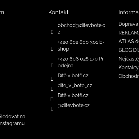
am
Kontakt
Informa
Doprava 
obchod
@
ditevbote.c
z
REKLAM
ATLAS d
+420 602 600 301 E-
shop
BLOG Dít
+420 606 028 170 Pr
Nejčastě
odejna
Kontakty
Dítě v botě.cz
Obchodn
dite_v_bote_cz
Dítě v botě.cz
@ditevbote.cz
Sledovat na
Instagramu