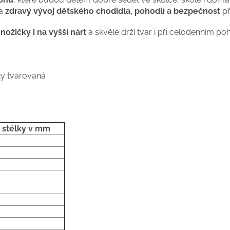
na
zdravý vývoj dětského chodidla, pohodlí a bezpečnost
př
í nožičky i na vyšší nárt
a skvěle drží tvar i při celodenním p
ky tvarovaná
a stélky v mm