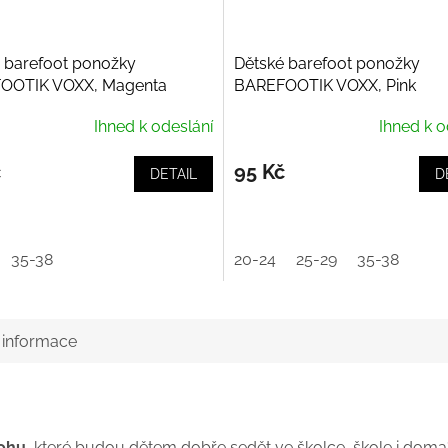
 barefoot ponožky
Dětské barefoot ponožky
OOTIK VOXX, Magenta
BAREFOOTIK VOXX, Pink
Ihned k odeslání
Ihned k o
č
95 Kč
DETAIL
D
35-38
20-24
25-29
35-38
í informace
nohu
, které budou dětem dobře sedět ve školce, škole i doma