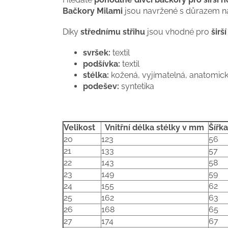
Bačkory Milami
jsou navržené s důrazem 
Díky
střednímu střihu
jsou vhodné pro
širš
svršek:
textil
podšívka:
textil
stélka:
kožená, vyjímatelná, anatomic
podešev:
syntetika
Velikost
Vnitřní délka stélky v mm
Šířk
20
123
56
21
133
57
22
143
58
23
149
59
24
155
62
25
162
63
26
168
65
27
174
67