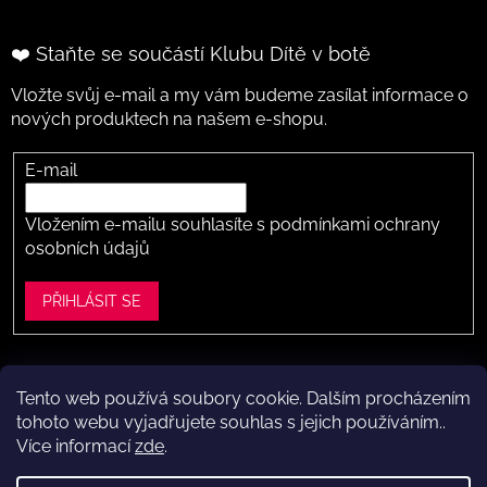
❤️ Staňte se součástí Klubu Dítě v botě
Vložte svůj e-mail a my vám budeme zasílat informace o
nových produktech na našem e-shopu.
E-mail
Vložením e-mailu souhlasíte s
podmínkami ochrany
osobních údajů
PŘIHLÁSIT SE
Tento web používá soubory cookie. Dalším procházením
Vytvořil Shoptet
tohoto webu vyjadřujete souhlas s jejich používáním..
Více informací
zde
.
Copyright 2026
Dítě v botě .cz
. Všechna práva vyhrazena.
Upravit nastavení cookies