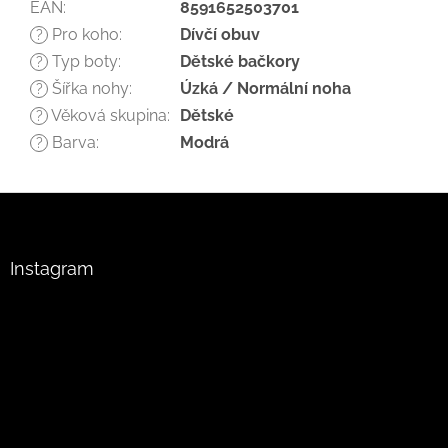
EAN
:
8591652503701
Pro koho
:
Dívčí obuv
?
Typ boty
:
Dětské bačkory
?
Šířka nohy
:
Úzká / Normální noha
?
Věková skupina
:
Dětské
?
Barva
:
Modrá
?
Z
á
p
a
Instagram
t
í