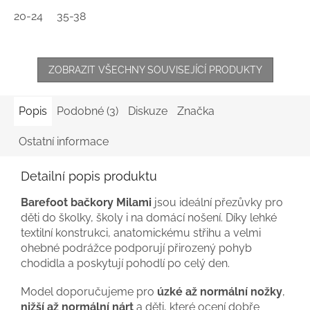
20-24
35-38
ZOBRAZIT VŠECHNY SOUVISEJÍCÍ PRODUKTY
Popis
Podobné (3)
Diskuze
Značka
Ostatní informace
Detailní popis produktu
Barefoot bačkory Milami
jsou ideální přezůvky pro
děti do školky, školy i na domácí nošení. Díky lehké
textilní konstrukci, anatomickému střihu a velmi
ohebné podrážce podporují přirozený pohyb
chodidla a poskytují pohodlí po celý den.
Model doporučujeme pro
úzké až normální nožky
,
nižší až normální nárt
a děti, které ocení dobře