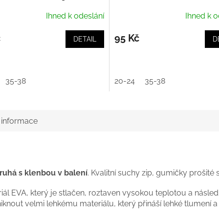
Ihned k odeslání
Ihned k o
č
95 Kč
DETAIL
D
35-38
20-24
35-38
í informace
druhá s klenbou v balení
. Kvalitní suchy zip, gumičky prošit
iál EVA, který je stlačen, roztaven vysokou teplotou a násle
knout velmi lehkému materiálu, který přináší lehké tlumení a