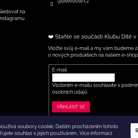
@ditevbote.cz
Sledovat na
Instagramu
❤️ Staňte se součástí Klubu Dítě v
Vložte svůj e-mail a my vám budeme za
o nových produktech na našem e-shop
E-mail
Vložením e-mailu souhlasíte s
podmín
osobních údajů
PŘIHLÁSIT SE
používá soubory cookie. Dalším procházením tohoto
S
ght 2026
Dítě v botě .cz
. Všechna práva vyhrazena.
Upravit nastavení
ujete souhlas s jejich používáním.. Více informací