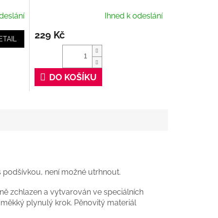
deslání
Ihned k odeslání
229 Kč
ETAIL
DO KOŠÍKU
é s podšívkou, není možné utrhnout.
dně zchlazen a vytvarován ve speciálních
 měkký plynulý krok. Pěnovitý materiál