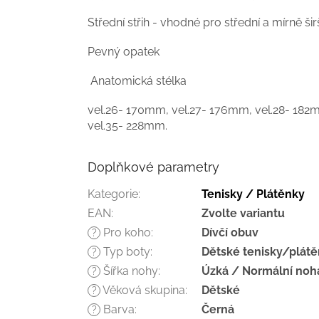
Střední střih - vhodné pro střední a mírně ši
Pevný opatek
Anatomická stélka
vel.26- 170mm, vel.27- 176mm, vel.28- 182
vel.35- 228mm.
Doplňkové parametry
Kategorie
:
Tenisky / Plátěnky
EAN
:
Zvolte variantu
Pro koho
:
Dívčí obuv
?
Typ boty
:
Dětské tenisky/plát
?
Šířka nohy
:
Úzká / Normální noh
?
Věková skupina
:
Dětské
?
Barva
:
Černá
?