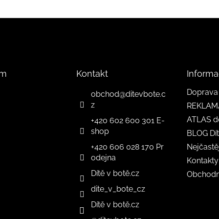
am
Kontakt
Informa
Doprava 
obchod
@
ditevbote.c
z
REKLAM
ATLAS d
+420 602 600 301 E-
shop
BLOG Dít
+420 606 028 170 Pr
Nejčastě
odejna
Kontakty
Dítě v botě.cz
Obchodn
dite_v_bote_cz
Dítě v botě.cz