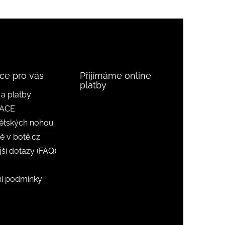
ce pro vás
Přijímáme online
platby
a platby
ACE
ětských nohou
ě v botě.cz
jší dotazy (FAQ)
í podmínky