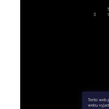
Tento web 
Copyri
webu vyjadř