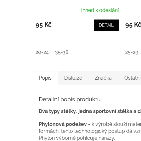
Ihned k odeslání
95 Kč
95 K
DETAIL
20-24
35-38
25-29
Popis
Diskuze
Značka
Ostatn
Detailní popis produktu
Dva typy stélky
,
jedna sportovní stélka a 
Phylonová podešev -
k výrobě slouží mater
formách, tento technologický postup dá vzni
Phylon výborně pohlcuje nárazy.