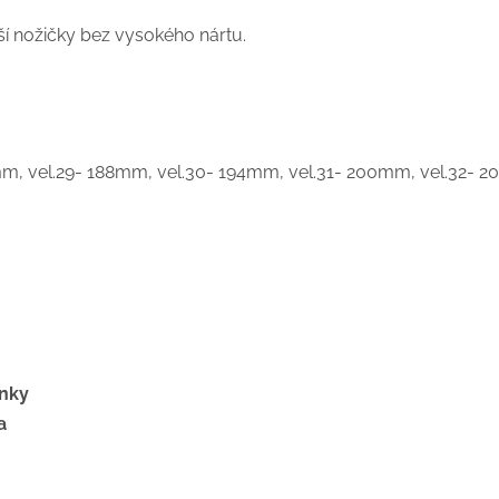
rší nožičky bez vysokého nártu.
mm, vel.29- 188mm, vel.30- 194mm, vel.31- 200mm, vel.32- 
ěnky
a