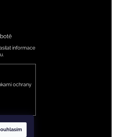
 botě
sílat informace
u.
kami ochrany
ouhlasím
 cookies