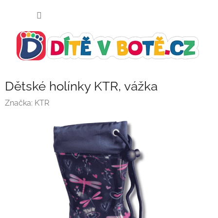
Přejít
NÁKUP
na
KOŠÍK
obsah
Dětské holínky KTR, vážka
Značka:
KTR