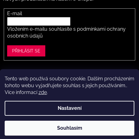
E-mail
Vložením e-mailu souhlasíte s
podmínkami ochrany
osobních údajů
PŘIHLÁSIT SE
Tento web používá soubory cookie. Dalším procházením
Vytvořil Shoptet
tohoto webu vyjadřujete souhlas s jejich používáním..
Více informací
zde
.
Copyright 2026
Dítě v botě .cz
. Všechna práva vyhrazena.
Upravit nastavení cookies
Nastavení
Máte to k nám kousek?
Navštivte naši kamennou prodejnu
Souhlasím
ve Vestci (kousek za Prahou) – nožky změříme a poradíme s
výběrem.
Kamenná prodejna dětské obuvi Dítě v botě.cz
ve Vestci u Prahy (Praha-západ)