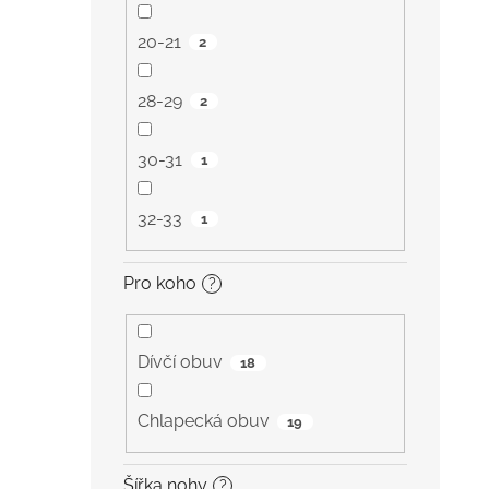
20-21
2
28-29
2
30-31
1
32-33
1
Pro koho
?
Dívčí obuv
18
Chlapecká obuv
19
Šířka nohy
?