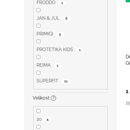
FRODDO
1
JAN & JUL
6
PRIMIGI
5
PROTETIKA KIDS
1
D
G
REIMA
1
SUPERFIT
11
1
Velikost
?
2
20
4