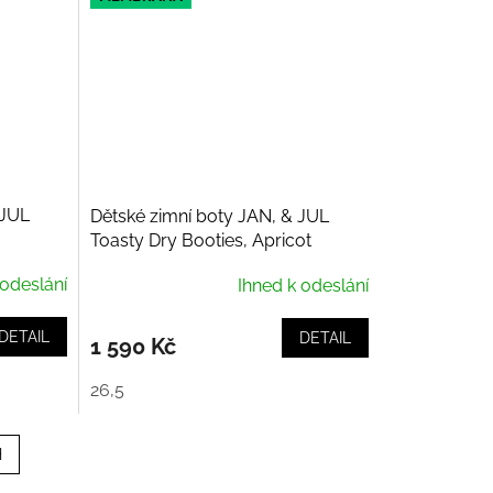
 JUL
Dětské zimní boty JAN, & JUL
Toasty Dry Booties, Apricot
Flower, Pink
 odeslání
Ihned k odeslání
DETAIL
DETAIL
1 590 Kč
26,5
H