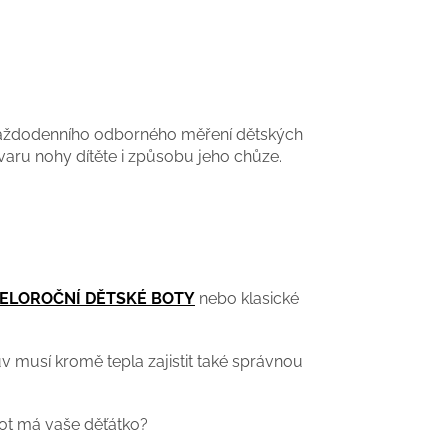
každodenního odborného měření dětských
aru nohy dítěte i způsobu jeho chůze.
ELOROČNÍ DĚTSKÉ BOTY
nebo klasické
 musí kromě tepla zajistit také správnou
bot má vaše děťátko?