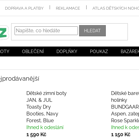
DOPRAVA A PLATBY
REKLAMACE
ATLAS DĚTSKÝCH NOH
HLEDAT
BOTY
OBLEČENÍ
DOPLŇKY
POUKAZ
BAZÁRE
jprodávanější
Dětské zimní boty
Dětské bare
JAN, & JUL
holínky
Toasty Dry
BUNDGAAR
Booties, Navy
Aspen, zate
Forest, Blue
Rose Sparkl
Ihned k odeslání
Ihned k odes
1 590 Kč
1 150 Kč