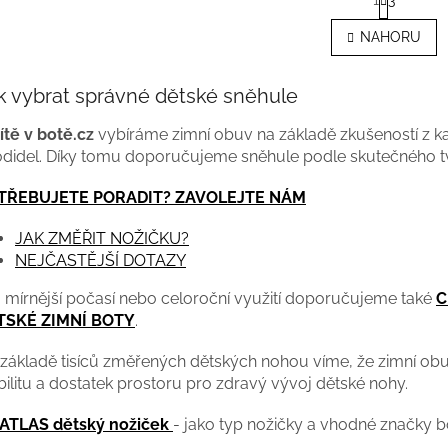
1
3
t
O
r
v
NAHORU
á
l
n
á
k
d
o
k vybrat správné dětské sněhule
a
v
c
á
ítě v botě.cz
vybíráme zimní obuv na základě zkušeností z 
í
n
didel. Díky tomu doporučujeme sněhule podle skutečného tv
p
í
r
TŘEBUJETE PORADIT? ZAVOLEJTE NÁM
v
k
y
JAK ZMĚŘIT NOŽIČKU?
v
NEJČASTĚJŠÍ DOTAZY
ý
p
 mírnější počasí nebo celoroční využití doporučujeme také
C
i
TSKÉ ZIMNÍ BOTY
.
s
u
základě tisíců změřených dětských nohou víme, že zimní obuv
bilitu a dostatek prostoru pro zdravý vývoj dětské nohy.
 ATLAS dětský nožiček
- jako typ nožičky a vhodné značky 