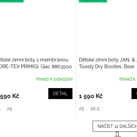
ětské zimní boty s membránou
Dětské zimní boty JAN, &
ORE-TEX PRIMIGI, Giac 8863500
Toasty Dry Booties, Bear
Ihned k odeslání
Ihned k
DETAIL
 590 Kč
1 590 Kč
5
29
25
26,5
NAČÍST 12 DALŠÍC
S