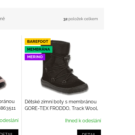
ně
32
položek celkem
BAREFOOT
MEMBRÁNA
MERINO
bránou
Dětské zimní boty s membránou
8863511
GORE-TEX FRODDO, Track Wool,
Black G3160251-13
 odeslání
Ihned k odeslání
DETAIL