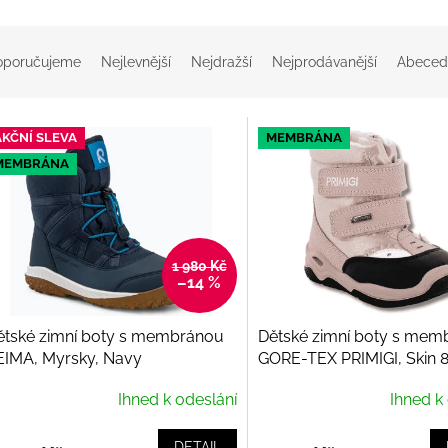
oporučujeme
Nejlevnější
Nejdražší
Nejprodávanější
Abeced
AKČNÍ SLEVA
MEMBRÁNA
MEMBRÁNA
1 980 Kč
–14 %
ětské zimní boty s membránou
Dětské zimní boty s mem
EIMA, Myrsky, Navy
GORE-TEX PRIMIGI, Skin 
Ihned k odeslání
Ihned k
DETAIL