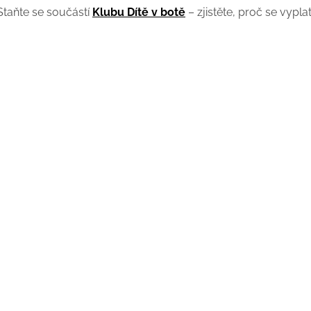
Staňte se součástí
Klubu Dítě v botě
– zjistěte, proč se vypla