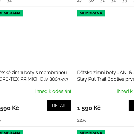
8
32
27
30
31
32
33
MEMBRÁNA
MEMBRÁNA
ětské zimní boty s membránou
Dětské zimní boty JAN, &
ORE-TEX PRIMIGI, Oliv 8863533
Stay Put Trail Booties prv
Pink
Ihned k odeslání
Ihned k
DETAIL
 590 Kč
1 590 Kč
9
22,5
MEMBRÁNA
MEMBRÁNA