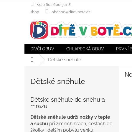
Přejít
+420 602 600 301 E-
na
shop
obchod@ditevbote.cz
obsah
DÍVČÍ OBUV
CHLAPECKÁ OBUV
PRVNÍ 
Dětské sněhule
Domů
Ne
Dětské sněhule
Dětské sněhule do sněhu a
mrazu
Dětské sněhule udrží nožky v teple
a suchu
při zimních hrách, cestách do
školky i delším pobytu venku.