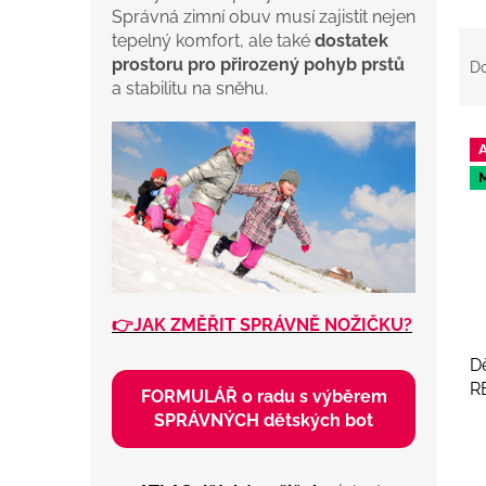
Správná zimní obuv musí zajistit nejen
Ř
tepelný komfort, ale také
dostatek
a
prostoru pro přirozený pohyb prstů
D
z
a stabilitu na sněhu.
e
n
V
í
ý
p
p
r
i
o
s
d
p
u
r
k
o
t
👉JAK ZMĚŘIT SPRÁVNĚ NOŽIČKU?
d
ů
u
D
k
R
FORMULÁŘ o radu s výběrem
t
SPRÁVNÝCH dětských bot
ů