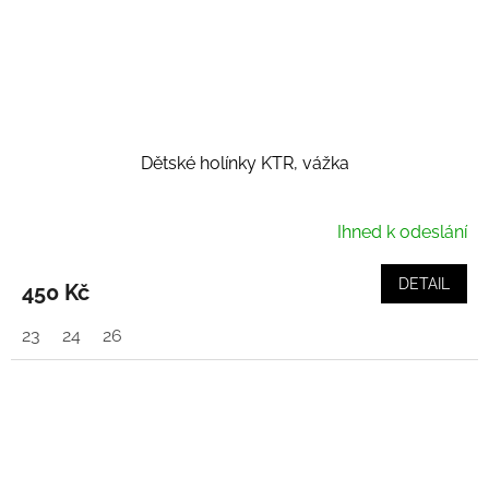
Dětské holínky KTR, vážka
Ihned k odeslání
DETAIL
450 Kč
23
24
26