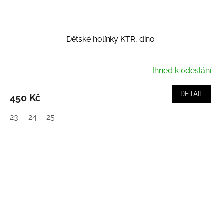
Dětské holínky KTR, dino
Ihned k odeslání
DETAIL
450 Kč
23
24
25