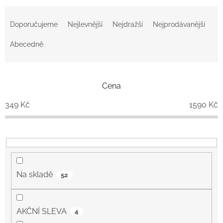
Ř
a
Doporučujeme
Nejlevnější
Nejdražší
Nejprodávanější
z
e
Abecedně
n
í
p
Cena
r
o
349
Kč
1590
Kč
d
u
k
t
ů
Na skladě
52
AKČNÍ SLEVA
4