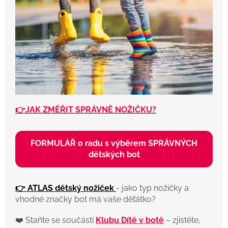
👉JAK ZMĚŘIT SPRÁVNĚ NOŽIČKU?
FORMULÁŘ o radu s výběrem SPRÁVNÝCH
dětských bot
👉 ATLAS dětský nožiček
- jako typ nožičky a
vhodné značky bot má vaše děťátko?
❤️ Staňte se součástí
Klubu Dítě v botě
– zjistěte,