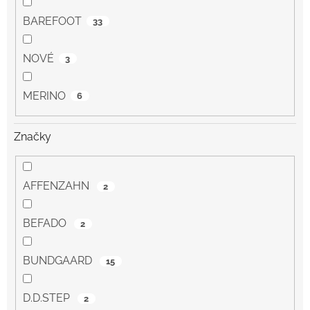
BAREFOOT
33
NOVÉ
3
MERINO
6
Značky
AFFENZAHN
2
BEFADO
2
BUNDGAARD
15
D.D.STEP
2