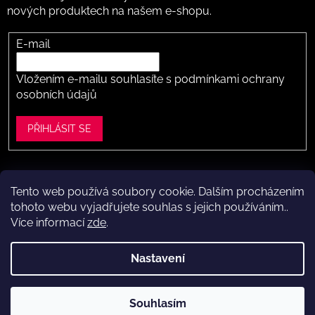
nových produktech na našem e-shopu.
E-mail
Vložením e-mailu souhlasíte s
podmínkami ochrany
osobních údajů
PŘIHLÁSIT SE
Tento web používá soubory cookie. Dalším procházením
Vytvořil Shoptet
tohoto webu vyjadřujete souhlas s jejich používáním..
Více informací
zde
.
Copyright 2026
Dítě v botě .cz
. Všechna práva vyhrazena.
Upravit nastavení cookies
Nastavení
Máte to k nám kousek?
Navštivte naši kamennou prodejnu
Souhlasím
ve Vestci (kousek za Prahou) – nožky změříme a poradíme s
výběrem.
Kamenná prodejna dětské obuvi Dítě v botě.cz