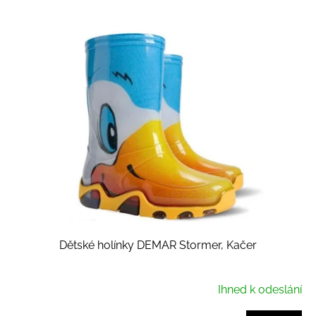
V
ý
p
i
s
p
r
o
d
u
k
t
ů
Dětské holínky DEMAR Stormer, Kačer
Ihned k odeslání