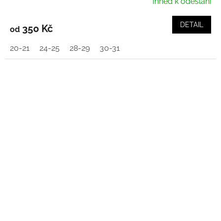
Ihned k odeslání
DETAIL
350 Kč
od
20-21
24-25
28-29
30-31