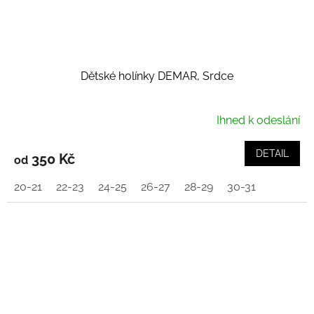
Dětské holínky DEMAR, Srdce
Ihned k odeslání
DETAIL
350 Kč
od
20-21
22-23
24-25
26-27
28-29
30-31