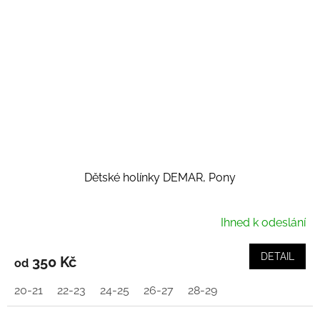
Dětské holínky DEMAR, Pony
Ihned k odeslání
DETAIL
350 Kč
od
20-21
22-23
24-25
26-27
28-29