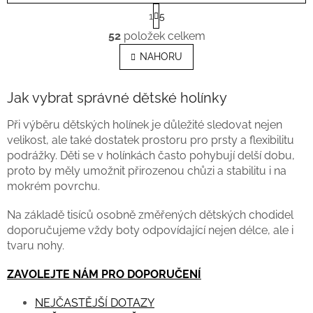
S
1
5
t
O
r
52
položek celkem
v
á
l
n
NAHORU
k
á
o
d
v
a
Jak vybrat správné dětské holínky
á
c
n
í
Při výběru dětských holínek je důležité sledovat nejen
í
p
velikost, ale také dostatek prostoru pro prsty a flexibilitu
r
podrážky. Děti se v holínkách často pohybují delší dobu,
v
proto by měly umožnit přirozenou chůzi a stabilitu i na
k
mokrém povrchu.
y
v
Na základě tisíců osobně změřených dětských chodidel
ý
p
doporučujeme vždy boty odpovídající nejen délce, ale i
i
tvaru nohy.
s
u
ZAVOLEJTE NÁM PRO DOPORUČENÍ
NEJČASTĚJŠÍ DOTAZY