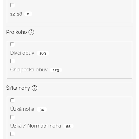
12-18
2
Pro koho
?
Dívčí obuv
163
Chlapecká obuv
123
Šířka nohy
?
Úzká noha
34
Úzká / Normální noha
55