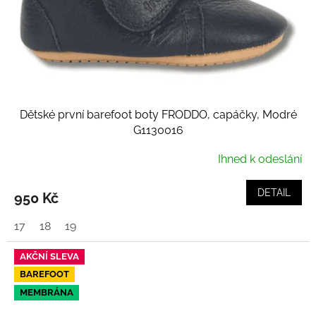
Dětské první barefoot boty FRODDO, capáčky, Modré
G1130016
Ihned k odeslání
DETAIL
950 Kč
17
18
19
AKČNÍ SLEVA
BAREFOOT
MEMBRÁNA