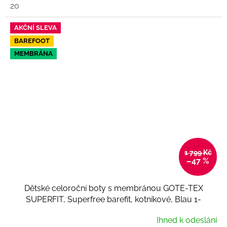
20
AKČNÍ SLEVA
BAREFOOT
MEMBRÁNA
1 799 Kč
–47 %
Dětské celoroční boty s membránou GOTE-TEX
SUPERFIT, Superfree barefit, kotníkové, Blau 1-
000544-8010
Ihned k odeslání