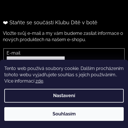
❤️ Staňte se součástí Klubu Dítě v botě
Vložte svůj e-mail a my vám budeme zasílat informace o
nových produktech na našem e-shopu.
E-mail
Vložením e-mailu souhlasíte s
podmínkami ochrany
Tento web používá soubory cookie. Dalším procházením
osobních údajů
tohoto webu vyjadřujete souhlas s jejich používáním..
Více informací
zde
.
PŘIHLÁSIT SE
Nastavení
Vytvořil Shoptet
Souhlasím