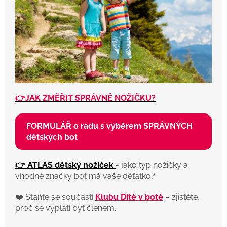
👉JAK ZMĚŘIT SPRÁVNĚ NOŽIČKU?
FORMULÁŘ o radu s výběrem SPRÁVNÝCH
dětských bot
👉 ATLAS dětský nožiček
- jako typ nožičky a
vhodné značky bot má vaše děťátko?
❤️ Staňte se součástí
Klubu Dítě v botě
– zjistěte,
proč se vyplatí být členem.