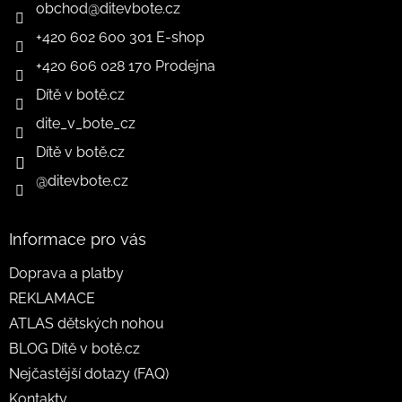
obchod
@
ditevbote.cz
+420 602 600 301 E-shop
+420 606 028 170 Prodejna
Dítě v botě.cz
dite_v_bote_cz
Dítě v botě.cz
@ditevbote.cz
Informace pro vás
Doprava a platby
REKLAMACE
ATLAS dětských nohou
BLOG Dítě v botě.cz
Nejčastější dotazy (FAQ)
Kontakty