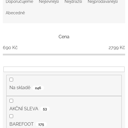
a
Doporučujeme
Nejlevnější
Nejdražší
Nejprodávanější
z
e
Abecedně
n
í
p
Cena
r
o
690
Kč
2799
Kč
d
u
k
t
ů
Na skladě
246
AKČNÍ SLEVA
53
BAREFOOT
175