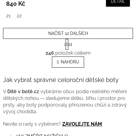
DETAIL
840 Kč
21
22
NAČÍST 12 DALŠÍCH
S
1
21
t
O
r
246
položek celkem
v
á
l
n
NAHORU
k
á
o
d
v
a
Jak vybrat správné celoroční dětské boty
á
c
n
í
V
Dítě v botě.cz
vybíráme obuv podle reálného měření
í
p
dětských nohou — sledujeme délku, šířku i prostor pro
r
prsty, aby boty podporovaly přirozenou chůzi a zdravý
v
vývoj chodidla.
k
y
Nevíte si rady s výběrem?
ZAVOLEJTE NÁM
.
v
ý