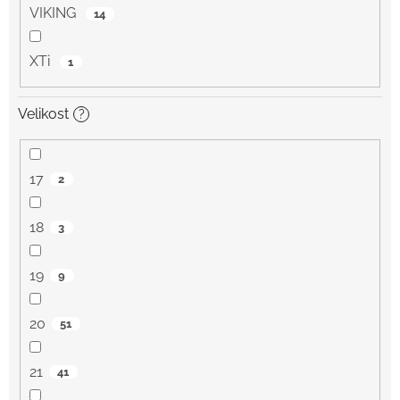
VIKING
14
XTi
1
Velikost
?
17
2
18
3
19
9
20
51
21
41