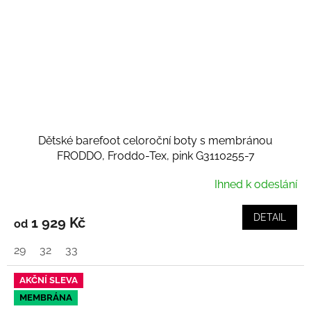
Dětské barefoot celoroční boty s membránou
FRODDO, Froddo-Tex, pink G3110255-7
Ihned k odeslání
DETAIL
1 929 Kč
od
29
32
33
AKČNÍ SLEVA
MEMBRÁNA