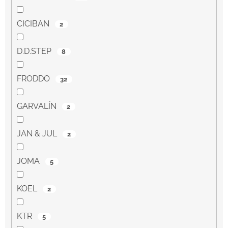
CICIBAN
2
D.D.STEP
8
FRODDO
32
GARVALÍN
2
JAN & JUL
2
JOMA
5
KOEL
2
KTR
5