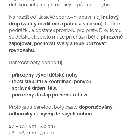
dětskou nohu nejpřirozenější způsob pohybu.
Na rozdíl od klasické sportovní obuvi mají
nulový
drop (žádný rozdíl mezi patou a špičkou)
, flexibilní
podrážku a dostatek prostoru pro prsty. Díky tomu
se dětské chodidlo může při chůzi i běhu
přirozeně
zapojovat, posilovat svaly a lépe udržovat
rovnováhu
.
Barefoot boty podporují:
•
přirozený vývoj dětské nohy
•
lepší stabilitu a koordinaci pohybu
•
správné držení těla
•
přirozený došlap při běhu i chůzi
Proto jsou barefoot boty často
doporučovány
odborníky na vývoj dětských nohou
.
27 – 17,4 cm | 7,0 cm
28 – 18,2 cm | 7,1 cm