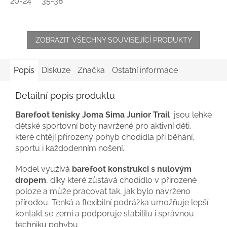
20-24
35-38
ZOBRAZIT VŠECHNY SOUVISEJÍCÍ PRODUKTY
Popis
Diskuze
Značka
Ostatní informace
Detailní popis produktu
Barefoot tenisky Joma Sima Junior Trail
jsou lehké
dětské sportovní boty navržené pro aktivní děti,
které chtějí přirozený pohyb chodidla při běhání,
sportu i každodenním nošení.
Model využívá
barefoot konstrukci s nulovým
dropem
, díky které zůstává chodidlo v přirozené
poloze a může pracovat tak, jak bylo navrženo
přírodou. Tenká a flexibilní podrážka umožňuje lepší
kontakt se zemí a podporuje stabilitu i správnou
techniku pohybu.