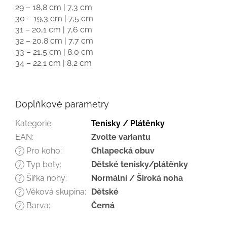
29 – 18,8 cm | 7,3 cm
30 – 19,3 cm | 7,5 cm
31 – 20,1 cm | 7,6 cm
32 – 20,8 cm | 7,7 cm
33 – 21,5 cm | 8,0 cm
34 – 22,1 cm | 8,2 cm
Doplňkové parametry
Kategorie
:
Tenisky / Plátěnky
EAN
:
Zvolte variantu
Pro koho
:
Chlapecká obuv
?
Typ boty
:
Dětské tenisky/plátěnky
?
Šířka nohy
:
Normální / Široká noha
?
Věková skupina
:
Dětské
?
Barva
:
Černá
?