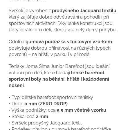
Svršek je vyroben z
prodyšného Jacquard textilu
,
který zajišťuje dobré odvětrávání a pohodlí i při
sportovních aktivitách. Díky lehké konstrukci jsou
boty ideální pro děti, které jsou celý den v pohybu.
Odolná
gumová podrážka s trailovým vzorkem
poskytuje dobrou přilnavost na různých typech
povrchů – na hřišti, v parku i v přírodě.
Tenisky Joma Sima Junior Barefoot jsou ideální
volbou pro děti, které hledají
lehké barefoot
sportovní boty na běhání, hřiště i každodenní
nošení
.
• Typ: dětské barefoot sportovní tenisky
• Drop:
0 mm (ZERO DROP)
• Výška podrážky: cca
5,5 mm včetně vzorku
• Stélka: cca
2 mm
• Svršek: prodyšný Jacquard textil
• Podešev: phylon + gumová barefoot podrážka