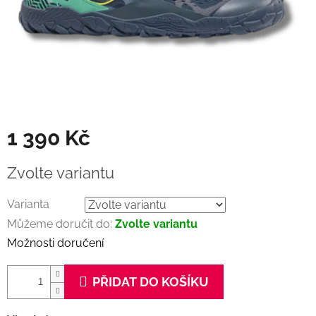
1 390 Kč
Měrná
Zvolte variantu
cena:
Varianta
Můžeme doručit do:
Zvolte variantu
Možnosti doručení
PŘIDAT DO KOŠÍKU