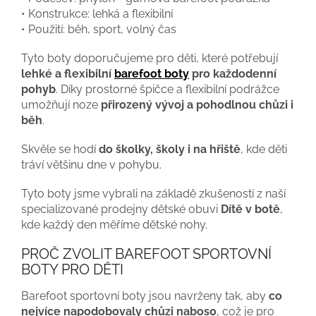
• Konstrukce: lehká a flexibilní
• Použití: běh, sport, volný čas
Tyto boty doporučujeme pro děti, které potřebují
lehké a flexibilní
barefoot boty
pro každodenní
pohyb
. Díky prostorné špičce a flexibilní podrážce
umožňují noze
přirozený vývoj a pohodlnou chůzi i
běh
.
Skvěle se hodí
do školky, školy i na hřiště
, kde děti
tráví většinu dne v pohybu.
Tyto boty jsme vybrali na základě zkušeností z naší
specializované prodejny dětské obuvi
Dítě v botě
,
kde každý den měříme dětské nohy.
PROČ ZVOLIT BAREFOOT SPORTOVNÍ
BOTY PRO DĚTI
Barefoot sportovní boty jsou navrženy tak, aby
co
nejvíce napodobovaly chůzi naboso
, což je pro