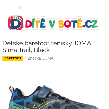
Přejít
NÁKUP
na
KOŠÍK
obsah
Dětské barefoot tenisky JOMA,
Sima Trail, Black
Značka:
JOMA
BAREFOOT