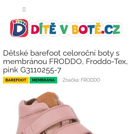
Přejít
NÁKUP
na
KOŠÍK
obsah
Dětské barefoot celoroční boty s
membránou FRODDO, Froddo-Tex,
pink G3110255-7
Značka:
FRODDO
BAREFOOT
MEMBRÁNA