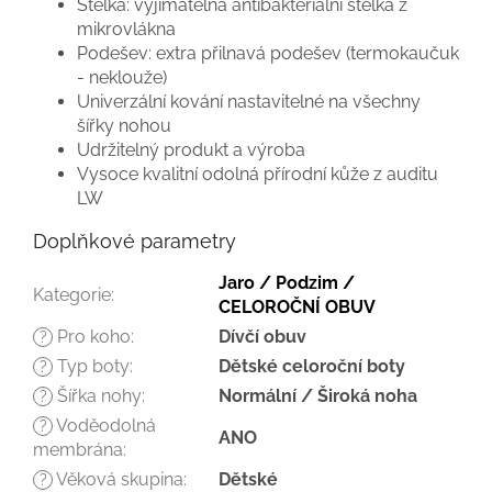
Stélka: vyjímatelná antibakteriální stélka z
mikrovlákna
Podešev: extra přilnavá podešev (termokaučuk
- neklouže)
Univerzální kování nastavitelné na všechny
šířky nohou
Udržitelný produkt a výroba
Vysoce kvalitní odolná přírodní kůže z auditu
LW
Doplňkové parametry
Jaro / Podzim /
Kategorie
:
CELOROČNÍ OBUV
Pro koho
:
Dívčí obuv
?
Typ boty
:
Dětské celoroční boty
?
Šířka nohy
:
Normální / Široká noha
?
Voděodolná
?
ANO
membrána
:
Věková skupina
:
Dětské
?