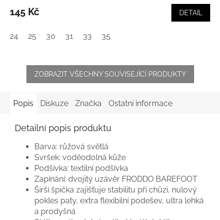
145 Kč
DETAIL
24
25
30
31
33
35
ZOBRAZIT VŠECHNY SOUVISEJÍCÍ PRODUKTY
Popis
Diskuze
Značka
Ostatní informace
Detailní popis produktu
Barva: růžová světlá
Svršek: voděodolná kůže
Podšívka: textilní podšívka
Zapínání: dvojitý uzávěr FRODDO BAREFOOT
Širší špička zajišťuje stabilitu při chůzi, nulový
pokles paty, extra flexibilní podešev, ultra lehká
a prodyšná