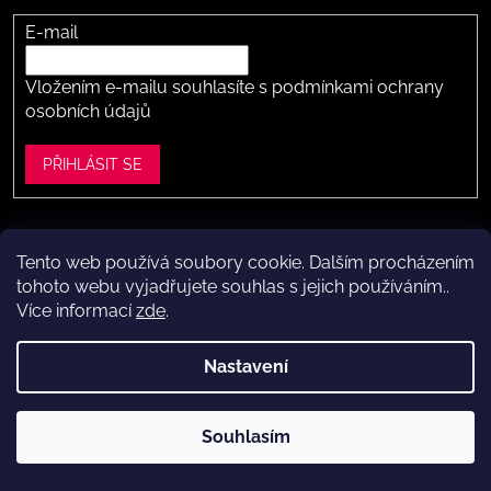
E-mail
Vložením e-mailu souhlasíte s
podmínkami ochrany
osobních údajů
PŘIHLÁSIT SE
Tento web používá soubory cookie. Dalším procházením
Vytvořil Shoptet
tohoto webu vyjadřujete souhlas s jejich používáním..
Více informací
zde
.
Copyright 2026
Dítě v botě .cz
. Všechna práva vyhrazena.
Upravit nastavení cookies
Nastavení
Máte to k nám kousek?
Navštivte naši kamennou prodejnu
Souhlasím
ve Vestci (kousek za Prahou) – nožky změříme a poradíme s
výběrem.
Kamenná prodejna dětské obuvi Dítě v botě.cz
ve Vestci u Prahy (Praha-západ)