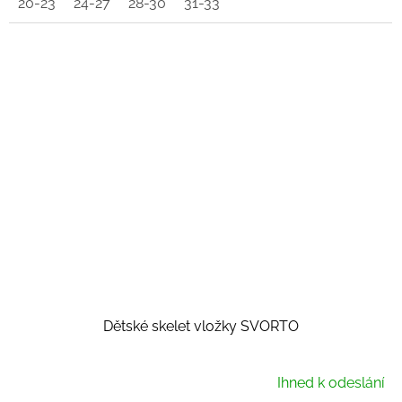
20-23
24-27
28-30
31-33
Dětské skelet vložky SVORTO
Ihned k odeslání