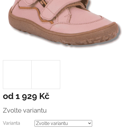
od
1 929 Kč
Měrná
Zvolte variantu
cena:
Varianta