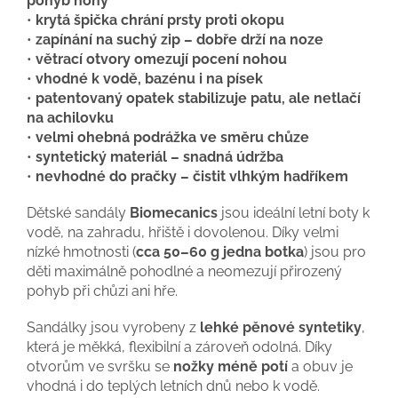
pohyb nohy
•
krytá špička chrání prsty proti okopu
•
zapínání na suchý zip – dobře drží na noze
•
větrací otvory omezují pocení nohou
•
vhodné k vodě, bazénu i na písek
•
patentovaný opatek stabilizuje patu, ale netlačí
na achilovku
•
velmi ohebná podrážka ve směru chůze
•
syntetický materiál – snadná údržba
•
nevhodné do pračky – čistit vlhkým hadříkem
Dětské sandály
Biomecanics
jsou ideální letní boty k
vodě, na zahradu, hřiště i dovolenou. Díky velmi
nízké hmotnosti (
cca 50–60 g jedna botka
) jsou pro
děti maximálně pohodlné a neomezují přirozený
pohyb při chůzi ani hře.
Sandálky jsou vyrobeny z
lehké pěnové syntetiky
,
která je měkká, flexibilní a zároveň odolná. Díky
otvorům ve svršku se
nožky méně potí
a obuv je
vhodná i do teplých letních dnů nebo k vodě.