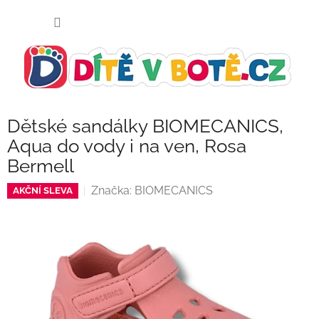
Přejít
NÁKUP
na
KOŠÍK
obsah
Dětské sandálky BIOMECANICS,
Aqua do vody i na ven, Rosa
Bermell
Značka:
BIOMECANICS
AKČNÍ SLEVA