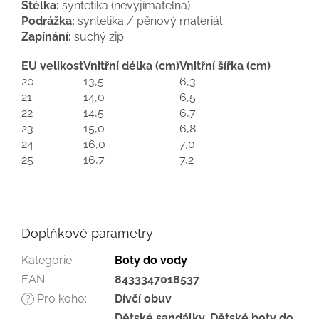
Stélka:
syntetika (nevyjímatelná)
Podrážka:
syntetika / pěnový materiál
Zapínání:
suchý zip
EU velikost
Vnitřní délka (cm)
Vnitřní šířka (cm)
20
13,5
6,3
21
14,0
6,5
22
14,5
6,7
23
15,0
6,8
24
16,0
7,0
25
16,7
7,2
Doplňkové parametry
Kategorie
:
Boty do vody
EAN
:
8433347018537
Pro koho
:
Dívčí obuv
?
Dětské sandálky, Dětské boty do