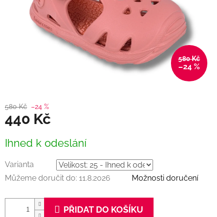
580 Kč
–24 %
580 Kč
–24 %
440 Kč
Měrná
Ihned k odeslání
cena:
Varianta
Můžeme doručit do:
11.8.2026
Možnosti doručení
PŘIDAT DO KOŠÍKU