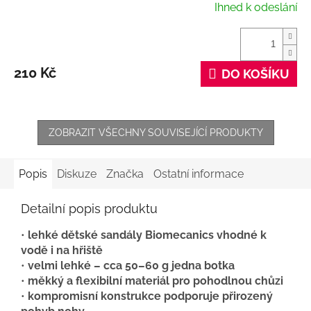
Ihned k odeslání
210 Kč
DO KOŠÍKU
ZOBRAZIT VŠECHNY SOUVISEJÍCÍ PRODUKTY
Popis
Diskuze
Značka
Ostatní informace
Detailní popis produktu
•
lehké dětské sandály Biomecanics vhodné k
vodě i na hřiště
•
velmi lehké – cca 50–60 g jedna botka
•
měkký a flexibilní materiál pro pohodlnou chůzi
•
kompromisní konstrukce podporuje přirozený