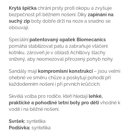
Krytá špička
chrání prsty proti okopu a zvyšuje
bezpečnost při běžném nošení. Díky
zapínání na
suchý zip
boty dobře drží na noze a snadno se
obouvají.
Speciální
patentovaný opatek Biomecanics
pomáhá stabilizovat patu a zabraňuje vtáčení
kotníku, zároveň je v oblasti Achillovy šlachy
snížený, aby neomezoval přirozený pohyb nohy.
Sandály mají
kompromisní konstrukci
– jsou velmi
ohebné ve směru chůze a poskytují pohodlí při
každodenním nošení i při prvních krůčcích.
Skvělá volba pro rodiče, kteří hledají
lehké,
praktické a pohodlné letní boty pro děti
vhodné k
vodě i na běžné nošení.
Svršek:
syntetika
Podšívka:
syntetika