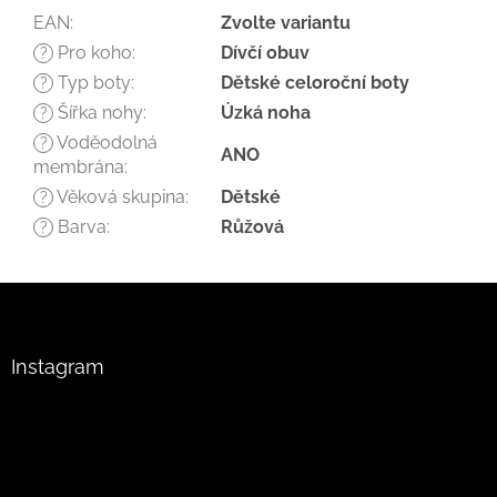
EAN
:
Zvolte variantu
Pro koho
:
Dívčí obuv
?
Typ boty
:
Dětské celoroční boty
?
Šířka nohy
:
Úzká noha
?
Voděodolná
?
ANO
membrána
:
Věková skupina
:
Dětské
?
Barva
:
Růžová
?
Z
á
p
a
Instagram
t
í