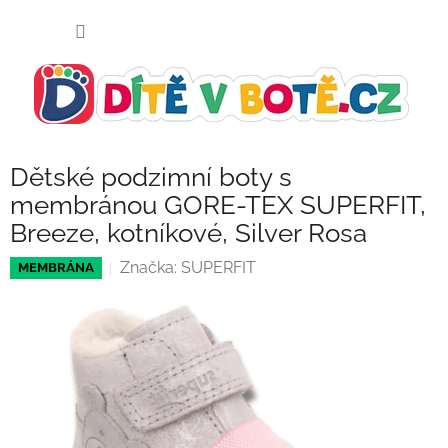
Přejít
NÁKUP
na
KOŠÍK
obsah
Dětské podzimní boty s
membránou GORE-TEX SUPERFIT,
Breeze, kotníkové, Silver Rosa
Značka:
SUPERFIT
MEMBRÁNA