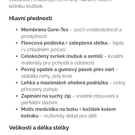
kotníku kožíšek.
Hlavní přednosti
Membrána Gore-Tex
– 100% voděodolnost a
prodyšnost
Fleecová podšívka + zateplená stélka
– teplo
i v chladném počasí
Celokožený svršek (nubuk a semiš)
– kvalitní
materiály pro pohodlí a odolnost
Pevný opatek a gumový pásek přes nárt
–
stabilita nohy, jistý krok
Lehká a maximálně ohebná podrážka
– volný
přirozený pohyb
Zapínání na suchý zip
– snadné obouvání a
perfektní stažení
Motiv medvídka na boku + kožíšek kolem
kotníku
– roztomilý detail pro děti
Velikosti a délka stélky