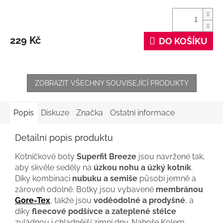
229 Kč
DO KOŠÍKU
ZOBRAZIT VŠECHNY SOUVISEJÍCÍ PRODUKTY
Popis
Diskuze
Značka
Ostatní informace
Detailní popis produktu
Kotníčkové boty
Superfit Breeze
jsou navržené tak,
aby skvěle seděly na
úzkou nohu a úzký kotník
.
Díky kombinaci
nubuku a semiše
působí jemně a
zároveň odolně. Botky jsou vybavené
membránou
Gore-Tex
, takže jsou
voděodolné a prodyšné
, a
díky
fleecové podšívce a zateplené stélce
zvládnou i chladnější zimní dny. Nahoře Kolem