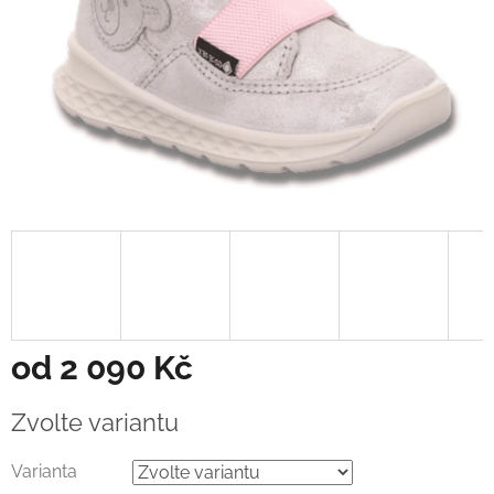
od
2 090 Kč
Měrná
Zvolte variantu
cena:
Varianta