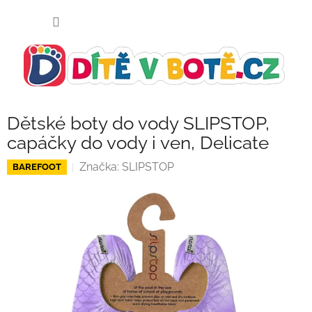
Přejít
NÁKUP
na
KOŠÍK
obsah
Dětské boty do vody SLIPSTOP,
capáčky do vody i ven, Delicate
Značka:
SLIPSTOP
BAREFOOT