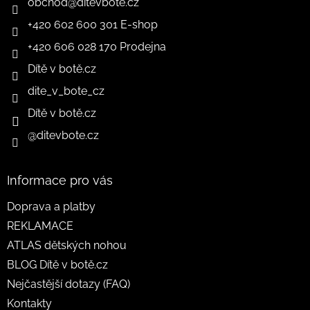
obchod
@
ditevbote.cz
+420 602 600 301 E-shop
+420 606 028 170 Prodejna
Dítě v botě.cz
dite_v_bote_cz
Dítě v botě.cz
@ditevbote.cz
Informace pro vás
Doprava a platby
REKLAMACE
ATLAS dětských nohou
BLOG Dítě v botě.cz
Nejčastější dotazy (FAQ)
Kontakty