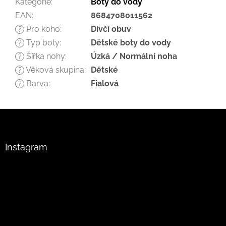
Kategorie
:
Boty do vody
EAN
:
8684708011562
Pro koho
:
Dívčí obuv
?
Typ boty
:
Dětské boty do vody
?
Šířka nohy
:
Úzká / Normální noha
?
Věková skupina
:
Dětské
?
Barva
:
Fialová
?
Z
á
p
a
Instagram
t
í