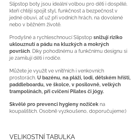
Slipstop boty jsou ideální volbou pro děti i dospělé,
kteří chtějí spojit styl, funkčnost a bezpečnost v
jedné obuvi, ať už při vodních hrách, na dovolené
nebo v běžném životě.
Prodyšné a rychleschnoucí Slipstop
snižují riziko
uklouznutí a pádu na kluzkých a mokrých
površích
. Díky pohodlnému a funkčnímu designu si
je zamilují děti i rodiče.
Můžete je využít ve vnitřních i venkovních
prostorách.
U bazénu, na pláži, lodi, dětském hřišti,
paddleboardu, ve školce, v posilovně, velkých
trampolínách, při cvičení Pilates či jógy.
Skvělé pro prevenci hygieny nožiček
na
koupalištích. Osobně vyzkoušeno, doporučujeme:)
VELIKOSTNÍ TABULKA