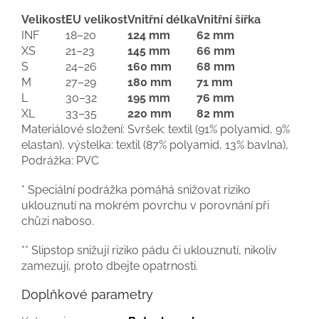
Velikost
EU velikost
Vnitřní délka
Vnitřní šířka
INF
18–20
124 mm
62 mm
XS
21–23
145 mm
66 mm
S
24–26
160 mm
68 mm
M
27–29
180 mm
71 mm
L
30–32
195 mm
76 mm
XL
33–35
220 mm
82 mm
Materiálové složení: Svršek: textil (91% polyamid, 9%
elastan), výstelka: textil (87% polyamid, 13% bavlna),
Podrážka: PVC
* Speciální podrážka pomáhá snižovat riziko
uklouznutí na mokrém povrchu v porovnání při
chůzi naboso.
** Slipstop snižují riziko pádu či uklouznutí, nikoliv
zamezují, proto dbejte opatrnosti.
Doplňkové parametry