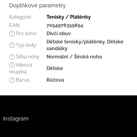
Doplňkové parametry
Kategorie
:
Tenisky / Plátěnky
EAN
:
7054978359854
Pro koho
:
Dívčí obuv
?
Dětské tenisky/plátěnky, Dětské
Typ boty
:
?
sandálky
Šířka nohy
:
Normální / Široká noha
?
Věková
?
Dětské
skupina
:
Barva
:
Růžová
?
Z
á
p
a
Instagram
t
í