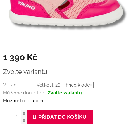
1 390 Kč
Měrná
Zvolte variantu
cena:
Varianta
Můžeme doručit do:
Zvolte variantu
Možnosti doručení
PŘIDAT DO KOŠÍKU