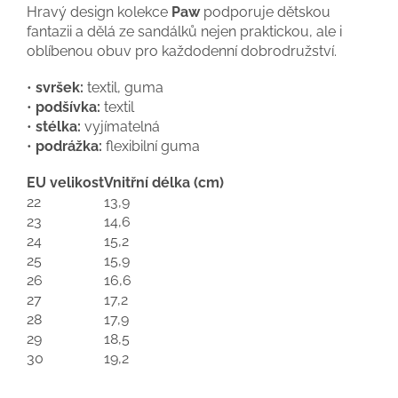
Hravý design kolekce
Paw
podporuje dětskou
fantazii a dělá ze sandálků nejen praktickou, ale i
oblíbenou obuv pro každodenní dobrodružství.
•
svršek:
textil, guma
•
podšívka:
textil
•
stélka:
vyjímatelná
•
podrážka:
flexibilní guma
EU velikost
Vnitřní délka (cm)
22
13,9
23
14,6
24
15,2
25
15,9
26
16,6
27
17,2
28
17,9
29
18,5
30
19,2