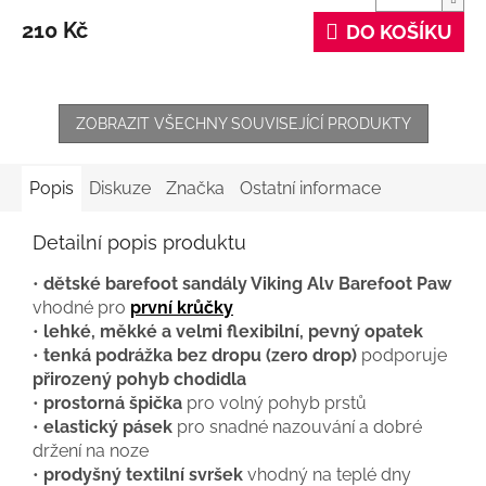
210 Kč
DO KOŠÍKU
ZOBRAZIT VŠECHNY SOUVISEJÍCÍ PRODUKTY
Popis
Diskuze
Značka
Ostatní informace
Detailní popis produktu
•
dětské barefoot sandály Viking Alv Barefoot Paw
vhodné pro
první krůčky
•
lehké, měkké a velmi flexibilní, pevný opatek
•
tenká podrážka bez dropu (zero drop)
podporuje
přirozený pohyb chodidla
•
prostorná špička
pro volný pohyb prstů
•
elastický pásek
pro snadné nazouvání a dobré
držení na noze
•
prodyšný textilní svršek
vhodný na teplé dny