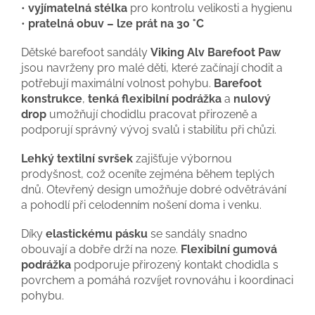
•
vyjímatelná stélka
pro kontrolu velikosti a hygienu
•
pratelná obuv – lze prát na 30 °C
Dětské barefoot sandály
Viking Alv Barefoot Paw
jsou navrženy pro malé děti, které začínají chodit a
potřebují maximální volnost pohybu.
Barefoot
konstrukce
,
tenká flexibilní podrážka
a
nulový
drop
umožňují chodidlu pracovat přirozeně a
podporují správný vývoj svalů i stabilitu při chůzi.
Lehký textilní svršek
zajišťuje výbornou
prodyšnost, což oceníte zejména během teplých
dnů. Otevřený design umožňuje dobré odvětrávání
a pohodlí při celodenním nošení doma i venku.
Díky
elastickému pásku
se sandály snadno
obouvají a dobře drží na noze.
Flexibilní gumová
podrážka
podporuje přirozený kontakt chodidla s
povrchem a pomáhá rozvíjet rovnováhu i koordinaci
pohybu.