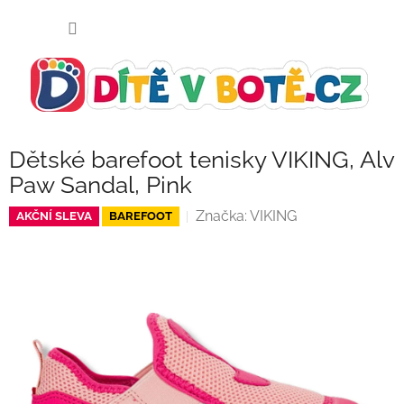
Přejít
NÁKUP
na
KOŠÍK
obsah
Dětské barefoot tenisky VIKING, Alv
Paw Sandal, Pink
Značka:
VIKING
AKČNÍ SLEVA
BAREFOOT